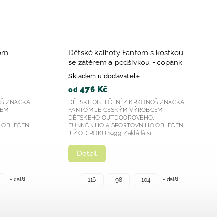
tom
Dětské kalhoty Fantom s kostkou
se zátěrem a podšívkou - copánky
- růžová, modrá a šedá 2023
Skladem u dodavatele
476 Kč
od
OŠ ZNAČKA
DĚTSKÉ OBLEČENÍ Z KRKONOŠ ZNAČKA
CEM
FANTOM JE ČESKÝM VÝROBCEM
,
DĚTSKÉHO OUTDOOROVÉHO,
 OBLEČENÍ
FUNKČNÍHO A SPORTOVNÍHO OBLEČENÍ
.
JIŽ OD ROKU 1999. Zakládá si...
Detail
+ další
+ další
116
98
104