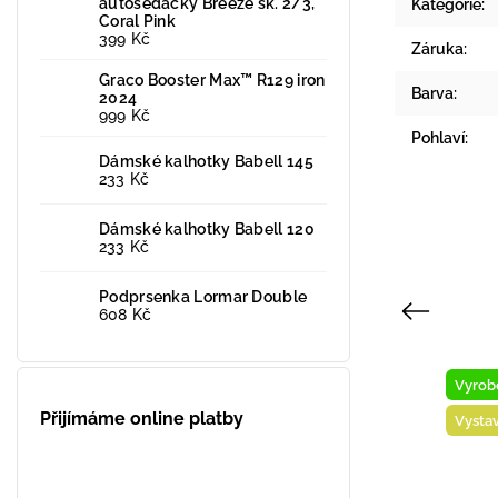
autosedačky Breeze sk. 2/3,
Kategorie
:
Coral Pink
399 Kč
Záruka
:
Graco Booster Max™ R129 iron
Barva
:
2024
999 Kč
Pohlaví
:
Dámské kalhotky Babell 145
233 Kč
Dámské kalhotky Babell 120
233 Kč
Podprsenka Lormar Double
Previous
608 Kč
Novinka
Vyrob
Přijímáme online platby
Vyrobeno v ČR
Vysta
Vystaveno na prodejně