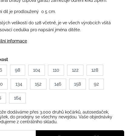
ana brady (zipová garáž) zamezuje odření krku zipem.
í díl je prodloužený o 5 cm.
lých velikostí do 128 včetně, je ve všech výrobcích všitá
sovací cedulka pro napsání jména dítěte.
ilní informace
kost
6
98
104
110
122
128
40
134
152
146
158
92
6
164
ože dodáváme přes 3.000 druhů kočárků, autosedaček,
ýlek, do prodejny se všechny nevejdou. Vaše objednávky
dujeme z centrálního skladu.