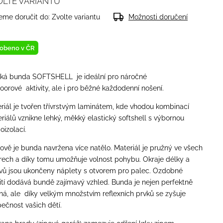
OLTE VARIANTU
me doručit do:
Zvolte variantu
Možnosti doručení
obeno v ČR
ká bunda SOFTSHELL je ideální pro náročné
oorové aktivity, ale i pro běžné každodenní nošení.
riál je tvořen třívrstvým laminátem, kde vhodou kombinací
riálů vznikne lehký, měkký elastický softshell s výbornou
oizolací.
hově je bunda navržena více natělo. Materiál je pružný ve všech
ech a díky tomu umožňuje volnost pohybu.
Okraje délky a
vů jsou ukončeny náplety s otvorem pro palec. Ozdobné
ití dodává bundě zajímavý vzhled. Bunda je nejen perfektně
ná, ale díky velkým množstvím reflexních prvků se zyšuje
ečnost vašich dětí.