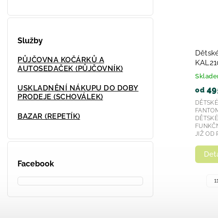
Služby
Dětské kalhoty Fantom
Dětské
PŮJČOVNA KOČÁRKŮ A
SOFTSHELL STREET 20- mix 2023
KAL210
AUTOSEDAČEK (PŮJČOVNÍK)
Skladem u dodavatele
Sklad
USKLADNĚNÍ NÁKUPU DO DOBY
530 Kč
49
od
od
PRODEJE (SCHOVÁLEK)
DĚTSKÉ OBLEČENÍ Z KRKONOŠ ZNAČKA
DĚTSKÉ
FANTOM JE ČESKÝM VÝROBCEM
FANTOM
BAZAR (REPETÍK)
DĚTSKÉHO OUTDOOROVÉHO,
DĚTSK
FUNKČNÍHO A SPORTOVNÍHO OBLEČENÍ
FUNKČN
JIŽ OD ROKU 1999. Zakládá si...
JIŽ OD R
Detail
Deta
Facebook
+ další
116
98
104
1