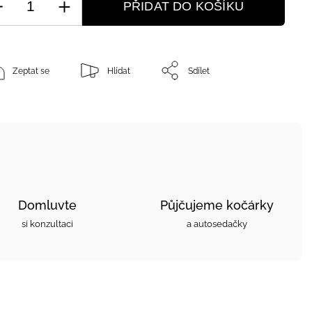
PŘIDAT DO KOŠÍKU
Zeptat se
Hlídat
Sdílet
Domluvte
Půjčujeme kočárky
si konzultaci
a autosedačky