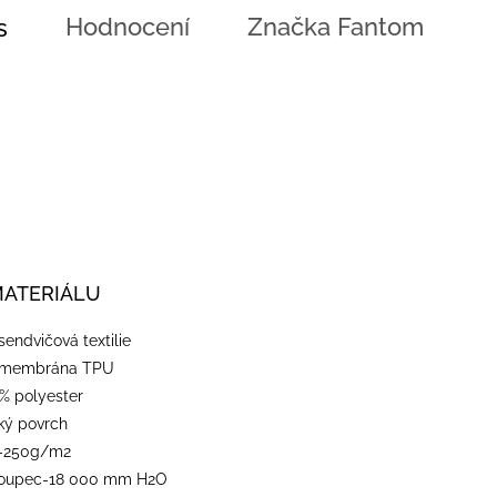
Hodnocení
Značka
Fantom
s
MATERIÁLU
-sendvičová textilie
-membrána TPU
% polyester
dký povrch
-250g/m2
loupec-18 000 mm H2O