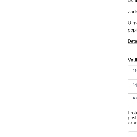
Ochr
Zadn
U ma
popi
Deta
Veli
11
1
8
Prot
post
expe