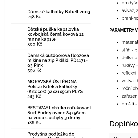
prodyš
aviváž,
Dámské kalhotky Babell 2003
248 Kč
praní-3
Dětská puška kapslovka
PARAMETRY 
kovbojská černá kovová 12
ran na kapsle
materiá
500 Kč
střih - 
Dámská outdoorová fleezová
délka-p
mikina na zip Pidilidi PD1171-
03 Pink
rukávy 
596 Kč
reflexní
vrstva-d
MORAVSKÁ ÚSTŘEDNA
Polštář Krtek a kalhotky
roční ob
(Krteček) 32x21x5cm PLYŠ
zařazení
283 Kč
prošití 
BESTWAY Lehátko nafukovací
Surf Buddy ovoce 84x56cm
na vodu s úchyty 3 druhy
Doplňko
186 Kč
Prodyšná podložka do