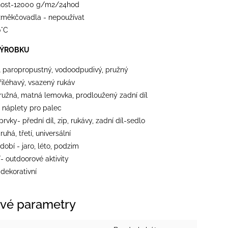
nost-12000 g/m2/24hod
 změkčovadla - nepoužívat
0°C
VÝROBKU
l paropropustný, vodoodpudivý, pružný
přiléhavý, vsazený rukáv
ružná, matná lemovka, prodloužený zadní díl
- náplety pro palec
 prvky- přední díl, zip, rukávy, zadní díl-sedlo
ruhá, třetí, universální
dobí - jaro, léto, podzim
- outdoorové aktivity
- dekorativní
vé parametry