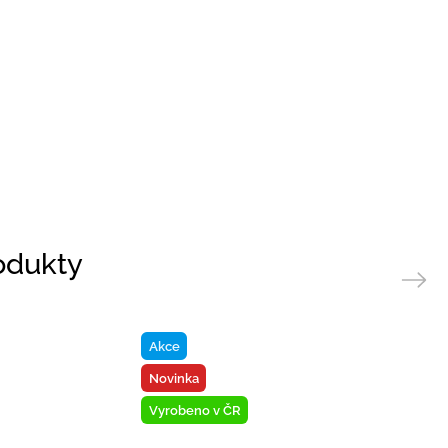
rodukty
Next
Akce
Novinka
Vyrobeno v ČR