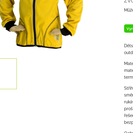
ZV
Může
Vyr
Děts
outd
Mate
mate
term
Stři
směr
ruká
proš
řeše
bezp