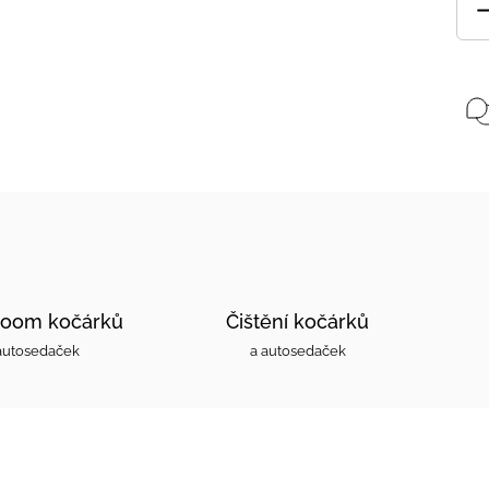
oom kočárků
Čištění kočárků
autosedaček
a autosedaček