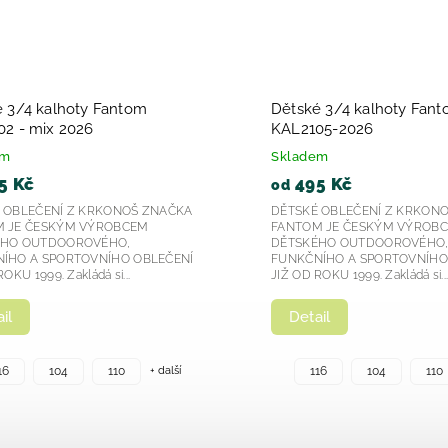
 3/4 kalhoty Fantom
Dětské 3/4 kalhoty Fan
2 - mix 2026
KAL2105-2026
em
Skladem
5 Kč
495 Kč
od
 OBLEČENÍ Z KRKONOŠ ZNAČKA
DĚTSKÉ OBLEČENÍ Z KRKON
 JE ČESKÝM VÝROBCEM
FANTOM JE ČESKÝM VÝROB
ÉHO OUTDOOROVÉHO,
DĚTSKÉHO OUTDOOROVÉHO
ÍHO A SPORTOVNÍHO OBLEČENÍ
FUNKČNÍHO A SPORTOVNÍHO
OKU 1999. Zakládá si...
JIŽ OD ROKU 1999. Zakládá si..
il
Detail
+ další
16
104
110
116
104
110