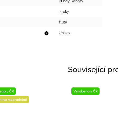
Bundy, kabáty
2 roky
žlutá
Unisex
?
Související p
eno v ČR
Vyrobeno v ČR
veno na prodejně