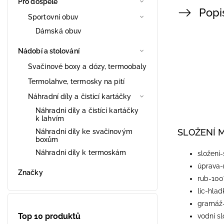
Pro dospělé
Popi
Sportovní obuv
Dámská obuv
Nádobí a stolování
Svačinové boxy a dózy, termoobaly
Termolahve, termosky na pití
Náhradní díly a čistící kartáčky
Náhradní díly a čistící kartáčky
k lahvím
SLOŽENÍ 
Náhradní díly ke svačinovým
boxům
Náhradní díly k termoskám
​složení
úprava
Značky
rub-100
líc-hla
gramáž
Top 10 produktů
vodní s