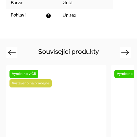
Barva
:
žlutá
Pohlaví
:
Unisex
?
Související produkty
Previous
Next
Vyrobeno v ČR