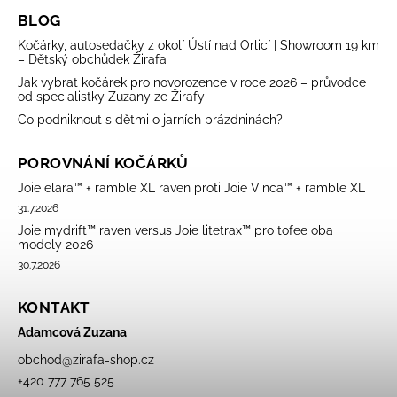
BLOG
Kočárky, autosedačky z okolí Ústí nad Orlicí | Showroom 19 km
– Dětský obchůdek Žirafa
Jak vybrat kočárek pro novorozence v roce 2026 – průvodce
od specialistky Zuzany ze Žirafy
Co podniknout s dětmi o jarních prázdninách?
POROVNÁNÍ KOČÁRKŮ
Joie elara™ + ramble XL raven proti Joie Vinca™ + ramble XL
31.7.2026
Joie mydrift™ raven versus Joie litetrax™ pro tofee oba
modely 2026
30.7.2026
KONTAKT
Adamcová Zuzana
obchod
@
zirafa-shop.cz
+420 777 765 525