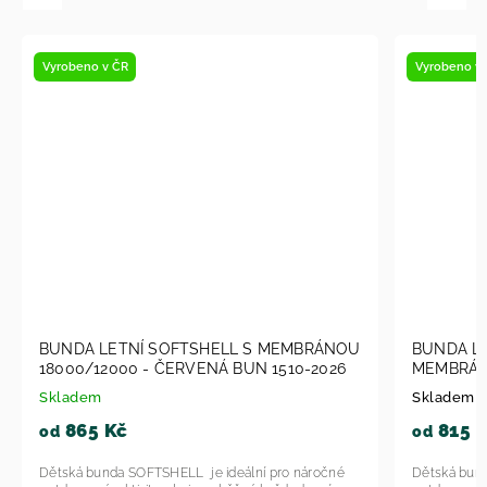
robeno v ČR
Vyrobeno v ČR
UNDA LETNÍ SOFTSHELL S MEMBRÁNOU
BUNDA LETNÍ SO
18000/12000 - ČERVENÁ BUN 1510-2026
MEMBRÁNOU 180
BUN 1506-2026
kladem
Skladem u dodava
865 Kč
815 Kč
d
od
tská bunda SOFTSHELL je ideální pro náročné
Dětská bunda SOFTSH