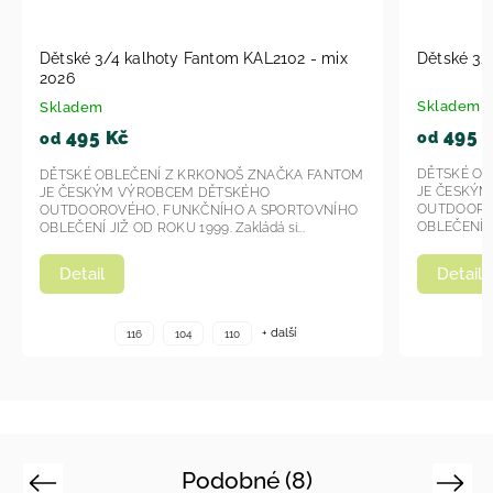
 KAL2102 - mix
Dětské 3/4 kalhoty Fantom KAL2105-2026
Skladem
495 Kč
od
DĚTSKÉ OBLEČENÍ Z KRKONOŠ ZNAČKA FANT
OŠ ZNAČKA FANTOM
JE ČESKÝM VÝROBCEM DĚTSKÉHO
KÉHO
OUTDOOROVÉHO, FUNKČNÍHO A SPORTOVNÍH
 A SPORTOVNÍHO
OBLEČENÍ JIŽ OD ROKU 1999. Zakládá si...
ládá si...
Detail
+ další
+ další
0
116
104
110
Podobné (8)
Previous
Next