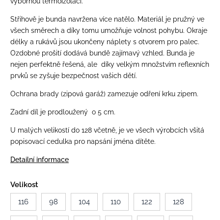
výbornou termoizolací.
Střihově je bunda navržena více natělo. Materiál je pružný ve
všech směrech a díky tomu umožňuje volnost pohybu.
Okraje
délky a rukávů jsou ukončeny náplety s otvorem pro palec.
Ozdobné prošití dodává bundě zajímavý vzhled. Bunda je
nejen perfektně řešená, ale díky velkým množstvím reflexních
prvků se zyšuje bezpečnost vašich dětí.
Ochrana brady (zipová garáž) zamezuje odření krku zipem.
Zadní díl je prodloužený o 5 cm.
U malých velikostí do 128 včetně, je ve všech výrobcích všitá
popisovací cedulka pro napsání jména dítěte.
Detailní informace
Velikost
116
98
104
110
122
128