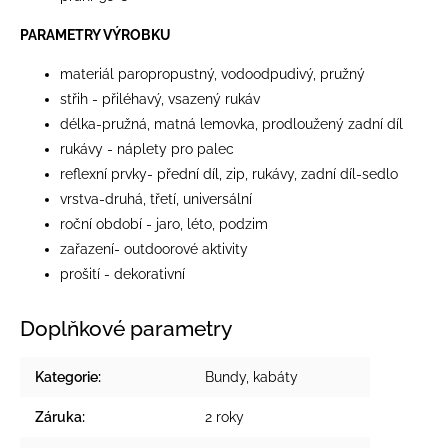
PARAMETRY VÝROBKU
materiál paropropustný, vodoodpudivý, pružný
střih - přiléhavý, vsazený rukáv
délka-pružná, matná lemovka, prodloužený zadní díl
rukávy - náplety pro palec
reflexní prvky- přední díl, zip, rukávy, zadní díl-sedlo
vrstva-druhá, třetí, universální
roční období - jaro, léto, podzim
zařazení- outdoorové aktivity
prošití - dekorativní
Doplňkové parametry
Kategorie
:
Bundy, kabáty
Záruka
:
2 roky