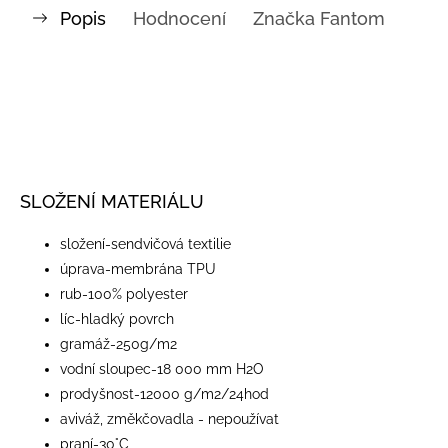
Popis
Hodnocení
Značka
Fantom
SLOŽENÍ MATERIÁLU
​složení-sendvičová textilie
úprava-membrána TPU
rub-100% polyester
líc-hladký povrch
gramáž-250g/m2
vodní sloupec-18 000 mm H2O
prodyšnost-12000 g/m2/24hod
aviváž, změkčovadla - nepoužívat
praní-30°C