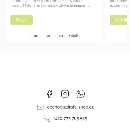
tdoorové aktivity, ale i pro běžné každodenní
outdoorové aktivity, 
ení. Materiál je tvořen třívrstvým laminátem,...
nošení. Materiál je tv
Detail
Detail
+ další
116
98
104
116
Facebook
Instagram
Whatsapp
obchod
@
zirafa-shop.cz
+420 777 765 525