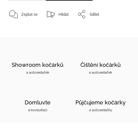
Zeptat se
Hlídat
Sdílet
Showroom kočárků
Čištění kočárků
a autosedaček
a autosedaček
Domluvte
Půjčujeme kočárky
si konzultaci
a autosedačky