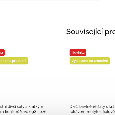
Související p
Vyrobeno v ČR
rná/neon
Vesta softshell STRETCH -
98
šedá/růžová Velikost oblečení: