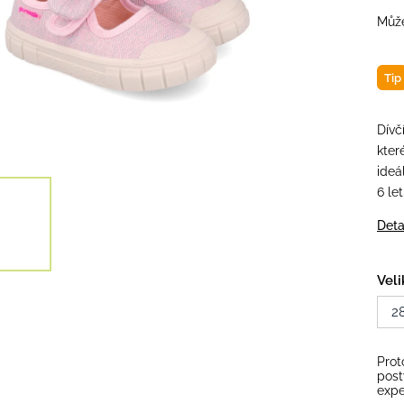
Může
Tip
Dívč
kter
ideá
6 let
Deta
Veli
2
Prot
post
expe