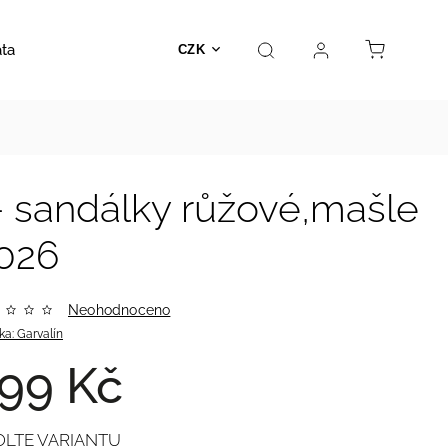
ata
Autosedačky
Hračky
Prodejna
Kontakt
CZK
- sandálky růžové,mašle
026
Neohodnoceno
ka:
Garvalín
99 Kč
OLTE VARIANTU