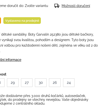
me doručit do:
Zvolte variantu
Možnosti doručení
Vystaveno na prodejně
í dětské sandálky. Boty Garvalín 252380 jsou dětské bačkory,
é vynikají svou kvalitou, pohodlím a designem. Tyto boty jsou
lní volbou pro každodenní nošení dětí, zejména ve věku od 2 do
.
ilní informace
kost
8
29
27
30
26
24
ože dodáváme přes 3.000 druhů kočárků, autosedaček,
ýlek, do prodejny se všechny nevejdou. Vaše objednávky
dujeme z centrálního skladu.