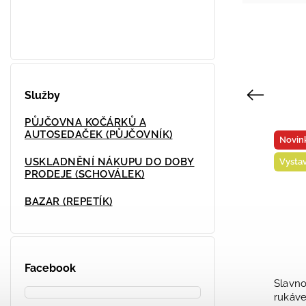
Služby
Previous
PŮJČOVNA KOČÁRKŮ A
AUTOSEDAČEK (PŮJČOVNÍK)
ka
Vyrobeno v ČR
USKLADNĚNÍ NÁKUPU DO DOBY
veno na prodejně
PRODEJE (SCHOVÁLEK)
BAZAR (REPETÍK)
Facebook
bavlněné šaty s krátkým
Vesta softshell LA - če
m motýlek fialové 564 2026
žlutá Velikost oblečení: 