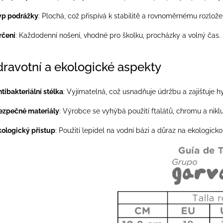
yp podrážky
:
Plochá, což přispívá k stabilitě a rovnoměrnému rozložení
rčení
:
Každodenní nošení, vhodné pro školku, procházky a volný čas.
dravotní a ekologické aspekty
tibakteriální stélka
:
Vyjímatelná, což usnadňuje údržbu a zajišťuje h
ezpečné materiály
:
Výrobce se vyhýbá použití ftalátů, chromu a nikl
kologický přístup
:
Použití lepidel na vodní bázi a důraz na ekologick