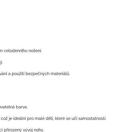
hem celodenního nošení.
ý.
ání a použití bezpečných materiálů.
vatelná barva.
ož je ideální pro malé děti, které se učí samostatnosti.
cí přirozený vývoj nohy.