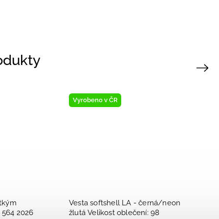
rodukty
Next
Vyrobeno v ČR
Tričko tenké KR Outlast® -
Vesta softshell 
sv.matcha Velikost oblečení: 116
žlutá Velikost ob