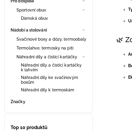
Pro dospělé
T
Sportovní obuv
Dámská obuv
U
Nádobí a stolování
🌿 Z
Svačinové boxy a dózy, termoobaly
Termolahve, termosky na pití
An
Náhradní díly a čistící kartáčky
Náhradní díly a čistící kartáčky
B
k lahvím
E
Náhradní díly ke svačinovým
boxům
Náhradní díly k termoskám
Značky
Top 10 produktů