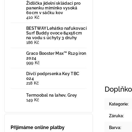
Židlička jídelní skládací pro
panenku miminko vysoká
60cm v sáčku kov
410 Kč
BESTWAY Lehátko nafukovací
Surf Buddy ovoce 84x56cm
na vodu s úchyty 3 druhy
186 Kč
Graco Booster Max™ R129 iron
2024
999 Kč
Dívčí podprsenka Key TBC
024
218 Kč
Doplňko
Termoobal na lahev, Grey
149 Kč
Kategorie
:
Záruka
:
Přijímáme online platby
Barva
: