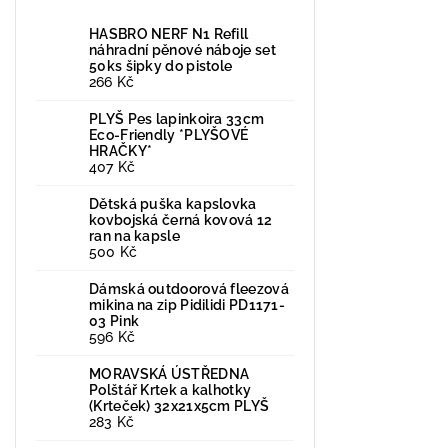
HASBRO NERF N1 Refill
náhradní pěnové náboje set
50ks šipky do pistole
266 Kč
PLYŠ Pes lapinkoira 33cm
Eco-Friendly *PLYŠOVÉ
HRAČKY*
407 Kč
Dětská puška kapslovka
kovbojská černá kovová 12
ran na kapsle
500 Kč
Dámská outdoorová fleezová
mikina na zip Pidilidi PD1171-
03 Pink
596 Kč
MORAVSKÁ ÚSTŘEDNA
Polštář Krtek a kalhotky
(Krteček) 32x21x5cm PLYŠ
283 Kč