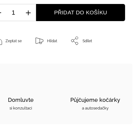
PŘIDAT DO KOŠÍKU
Zeptat se
Hlídat
Sdílet
Domluvte
Půjčujeme kočárky
si konzultaci
a autosedačky