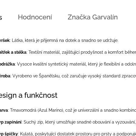
Hodnocení
Značka
Garvalín
s
vršek
:
Látka, která je příjemná na dotek a snadno se udržuje.
itřek a stélka
:
Textilní materiál, zajišťující prodyšnost a komfort bě
odrážka
:
Vysoce kvalitní syntetický materiál, který je flexibilní a odoln
ýroba
:
Vyrobeno ve Španělsku, což zaručuje vysoký standard zpracov
esign a funkčnost
arva
:
Tmavomodrá (Azul Marino), což je univerzální a snadno kombino
yp zapínání
:
Suchý zip, který umožňuje snadné obouvání a vyzouvání, c
yp špičky
:
Kulatá, poskytující dostatek prostoru pro prsty a podporují