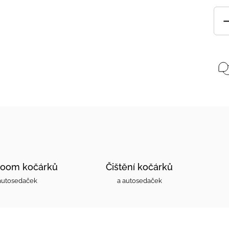
oom kočárků
Čištění kočárků
autosedaček
a autosedaček