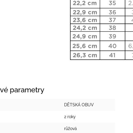
vé parametry
DĚTSKÁ OBUV
2 roky
růžová