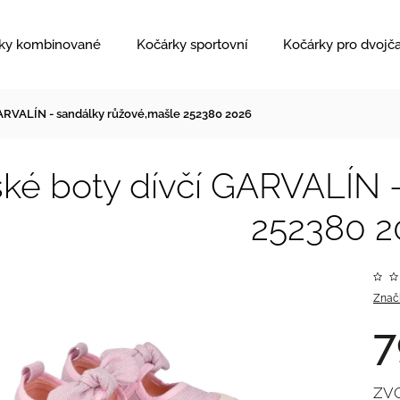
ky kombinované
Kočárky sportovní
Kočárky pro dvojč
GARVALÍN - sandálky růžové,mašle 252380 2026
ké boty dívčí GARVALÍN 
252380 2
Znač
7
ZV