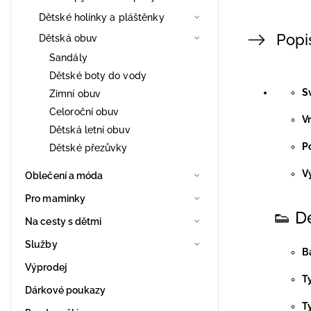
Dětské holínky a pláštěnky
Popi
Dětská obuv
Sandály
Dětské boty do vody
S
Zimní obuv
Celoroční obuv
Vn
Dětská letní obuv
P
Dětské přezůvky
V
Oblečení a móda
Pro maminky
👟 D
Na cesty s dětmi
Služby
B
Výprodej
T
Dárkové poukazy
T