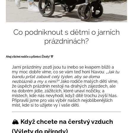
Co podniknout s dětmi o jarních
prázdninách?
Ahoj všichni rodiče a příznivci Žirafy! 🦒
Jarní prázdniny 2026 jsou tu (nebo se kvapem blíží) a
my moc dobře víme, co se vám teď honí hlavou:
„Jak tu
bandu prťat zabavit celý týden, aby se doma
nezbláznili a my s nimi?“
Jako rodiče malých dětí víme,
že úspěch prázdnin nestojí na drahých zájezdech, ale
na dobrém jídle, zážitcích, které unaví nožičky, a
místech, kde nás nevyhodí, když dítě trochu zvýší hlas.
Připravili jsme pro vás výběr našich nejoblíbenějších
míst, kde si to užijete vy i vaše děti.
🏔️ Když chcete na čerstvý vzduch
(Výlety do přírody)