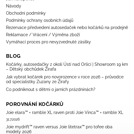
Návody
Obchodní podmínky
Podmínky ochrany osobních údajů
Rezervace předvedení autosedaček nebo kočárků na prodejně
Reklamace / Vrácení / Výměna zboží
Vymáhací proces pro nevyzvednuté zásilky
BLOG
Kočárky, autosedačky z okolí Ústí nad Orlicí | Showroom 19 km
– Dětský obchůdek Žirafa
Jak vybrat kočárek pro novorozence v roce 2026 – průvodce
od specialistky Zuzany ze Žirafy
Co podniknout s dětmi o jarních prázdninách?
POROVNÁNÍ KOČÁRKŮ
Joie elara™ + ramble XL raven proti Joie Vinca™ + ramble XL
31.7.2026
Joie mydrift™ raven versus Joie litetrax™ pro tofee oba
modely 2026