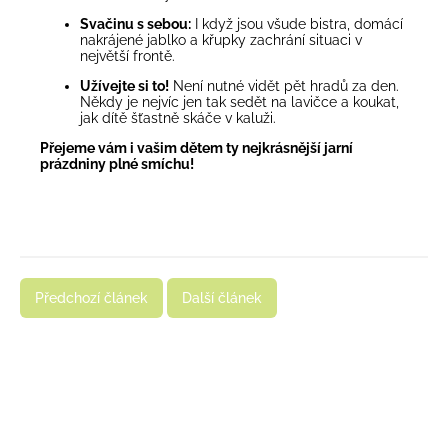
Svačinu s sebou:
I když jsou všude bistra, domácí
nakrájené jablko a křupky zachrání situaci v
největší frontě.
Užívejte si to!
Není nutné vidět pět hradů za den.
Někdy je nejvíc jen tak sedět na lavičce a koukat,
jak dítě šťastně skáče v kaluži.
Přejeme vám i vašim dětem ty nejkrásnější jarní
prázdniny plné smíchu!
Předchozí článek
Další článek