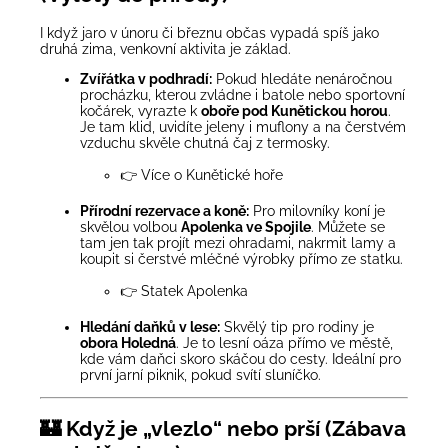
I když jaro v únoru či březnu občas vypadá spíš jako
druhá zima, venkovní aktivita je základ.
Zvířátka v podhradí:
Pokud hledáte nenáročnou
procházku, kterou zvládne i batole nebo sportovní
kočárek, vyrazte k
oboře pod Kunětickou horou
.
Je tam klid, uvidíte jeleny i muflony a na čerstvém
vzduchu skvěle chutná čaj z termosky.
👉
Více o Kunětické hoře
Přírodní rezervace a koně:
Pro milovníky koní je
skvělou volbou
Apolenka ve Spojile
. Můžete se
tam jen tak projít mezi ohradami, nakrmit lamy a
koupit si čerstvé mléčné výrobky přímo ze statku.
👉
Statek Apolenka
Hledání daňků v lese:
Skvělý tip pro rodiny je
obora Holedná
. Je to lesní oáza přímo ve městě,
kde vám daňci skoro skáčou do cesty. Ideální pro
první jarní piknik, pokud svítí sluníčko.
🏰 Když je „vlezlo“ nebo prší (Zábava