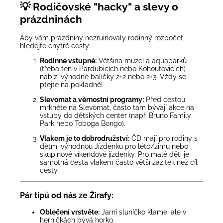
💡 Rodičovské "hacky" a slevy o
prázdninách
Aby vám prázdniny nezruinovaly rodinný rozpočet,
hledejte chytré cesty:
Rodinné vstupné:
Většina muzeí a aquaparků
(třeba ten v Pardubicích nebo Kohoutovicích)
nabízí výhodné balíčky 2+2 nebo 2+3. Vždy se
ptejte na pokladně!
Slevomat a věrnostní programy:
Před cestou
mrkněte na
Slevomat
, často tam bývají akce na
vstupy do dětských center (např. Bruno Family
Park nebo Toboga Bongo).
Vlakem je to dobrodružství:
ČD mají pro rodiny s
dětmi výhodnou Jízdenku pro léto/zimu nebo
skupinové víkendové jízdenky. Pro malé děti je
samotná cesta vlakem často větší zážitek než cíl
cesty.
Pár tipů od nás ze Žirafy:
Oblečení vrstvěte:
Jarní sluníčko klame, ale v
herničkách bývá horko.