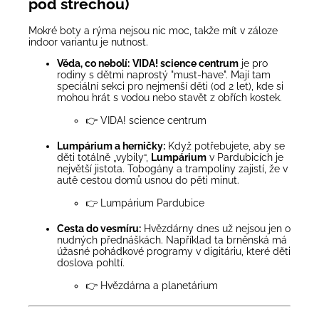
pod střechou)
Mokré boty a rýma nejsou nic moc, takže mít v záloze
indoor variantu je nutnost.
Věda, co nebolí:
VIDA! science centrum
je pro
rodiny s dětmi naprostý "must-have". Mají tam
speciální sekci pro nejmenší děti (od 2 let), kde si
mohou hrát s vodou nebo stavět z obřích kostek.
👉
VIDA! science centrum
Lumpárium a herničky:
Když potřebujete, aby se
děti totálně „vybily“,
Lumpárium
v Pardubicích je
největší jistota. Tobogány a trampolíny zajistí, že v
autě cestou domů usnou do pěti minut.
👉
Lumpárium Pardubice
Cesta do vesmíru:
Hvězdárny dnes už nejsou jen o
nudných přednáškách. Například ta brněnská má
úžasné pohádkové programy v digitáriu, které děti
doslova pohltí.
👉
Hvězdárna a planetárium