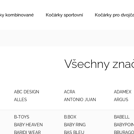
ky kombinované
Kočárky sportovní
Kočárky pro dvojč
Všechny zna
ABC DESIGN
ACRA
ADAMEX
ALLES
ANTONIO JUAN
ARGUS
B-TOYS
B.BOX
BABELL
BABY HEAVEN
BABY RING
BABYPOI
BARIDI WEAR
BAS BLEU
BBURAG