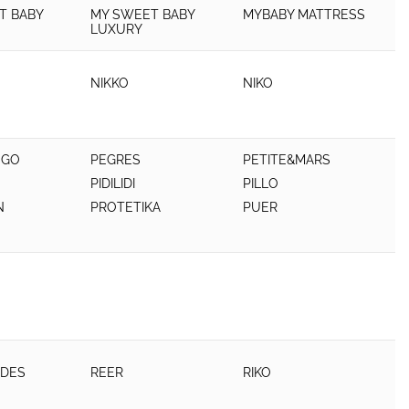
T BABY
MY SWEET BABY
MYBABY MATTRESS
LUXURY
NIKKO
NIKO
EGO
PEGRES
PETITE&MARS
PIDILIDI
PILLO
N
PROTETIKA
PUER
ADES
REER
RIKO