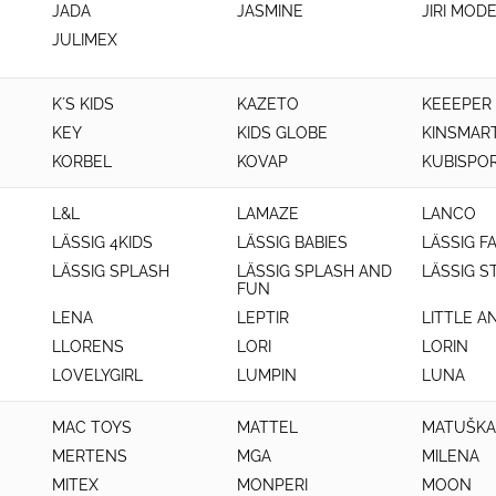
JADA
JASMINE
JIRI MOD
JULIMEX
K´S KIDS
KAZETO
KEEEPER
KEY
KIDS GLOBE
KINSMAR
KORBEL
KOVAP
KUBISPO
L&L
LAMAZE
LANCO
LÄSSIG 4KIDS
LÄSSIG BABIES
LÄSSIG F
LÄSSIG SPLASH
LÄSSIG SPLASH AND
LÄSSIG 
FUN
LENA
LEPTIR
LITTLE A
LLORENS
LORI
LORIN
LOVELYGIRL
LUMPIN
LUNA
MAC TOYS
MATTEL
MATUŠKA
MERTENS
MGA
MILENA
MITEX
MONPERI
MOON