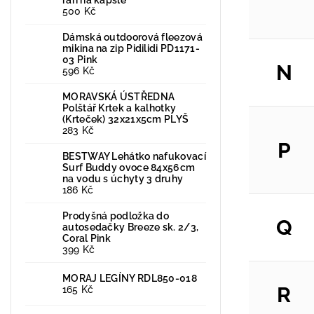
500 Kč
Dámská outdoorová fleezová
mikina na zip Pidilidi PD1171-
03 Pink
N
596 Kč
MORAVSKÁ ÚSTŘEDNA
Polštář Krtek a kalhotky
(Krteček) 32x21x5cm PLYŠ
283 Kč
P
BESTWAY Lehátko nafukovací
Surf Buddy ovoce 84x56cm
na vodu s úchyty 3 druhy
186 Kč
Prodyšná podložka do
Q
autosedačky Breeze sk. 2/3,
Coral Pink
399 Kč
MORAJ LEGÍNY RDL850-018
R
165 Kč