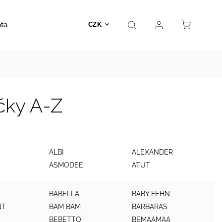
ata
Autosedačky
Hračky
Prodejna
Kontakt
CZK
čky A-Z
ALBI
ALEXANDER
ASMODEE
ATUT
BABELLA
BABY FEHN
NT
BAM BAM
BARBARAS
O
BEBETTO
BEMAAMAA