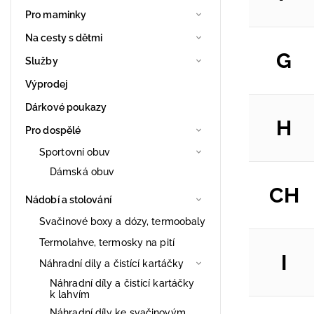
Pro maminky
Na cesty s dětmi
G
Služby
Výprodej
Dárkové poukazy
H
Pro dospělé
Sportovní obuv
Dámská obuv
CH
Nádobí a stolování
Svačinové boxy a dózy, termoobaly
Termolahve, termosky na pití
I
Náhradní díly a čistící kartáčky
Náhradní díly a čistící kartáčky
k lahvím
Náhradní díly ke svačinovým