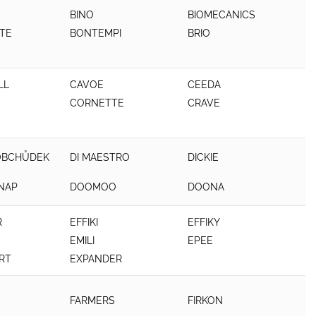
BINO
BIOMECANICS
TE
BONTEMPI
BRIO
LL
CAVOE
CEEDA
CORNETTE
CRAVE
OBCHŮDEK
DI MAESTRO
DICKIE
NAP
DOOMOO
DOONA
R
EFFIKI
EFFIKY
EMILI
EPEE
RT
EXPANDER
FARMERS
FIRKON