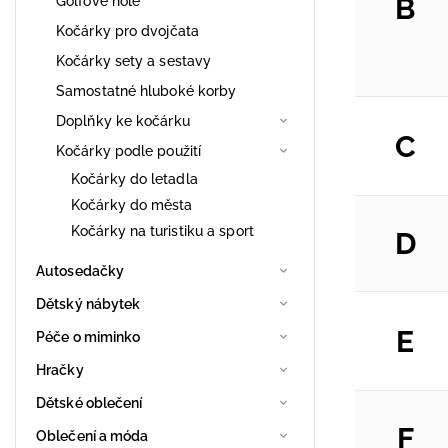
B
Golfové hole
Kočárky pro dvojčata
Kočárky sety a sestavy
Samostatné hluboké korby
Doplňky ke kočárku
C
Kočárky podle použití
Kočárky do letadla
Kočárky do města
Kočárky na turistiku a sport
D
Autosedačky
Dětský nábytek
E
Péče o miminko
Hračky
Dětské oblečení
F
Oblečení a móda