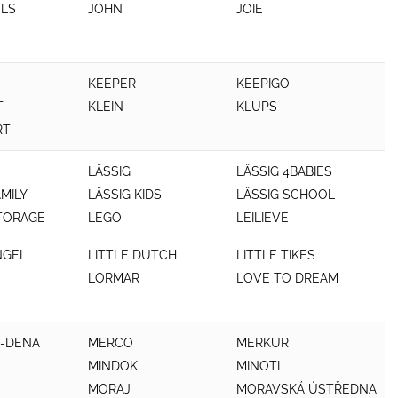
ELS
JOHN
JOIE
KEEPER
KEEPIGO
T
KLEIN
KLUPS
RT
LÄSSIG
LÄSSIG 4BABIES
AMILY
LÄSSIG KIDS
LÄSSIG SCHOOL
STORAGE
LEGO
LEILIEVE
NGEL
LITTLE DUTCH
LITTLE TIKES
LORMAR
LOVE TO DREAM
-DENA
MERCO
MERKUR
MINDOK
MINOTI
MORAJ
MORAVSKÁ ÚSTŘEDNA