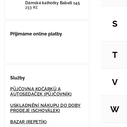
Dámské kalhotky Babell 145
233 Kč
S
Přijímáme online platby
T
Služby
V
PŮJČOVNA KOČÁRKŮ A
AUTOSEDAČEK (PŮJČOVNÍK)
USKLADNĚNÍ NÁKUPU DO DOBY
W
PRODEJE (SCHOVÁLEK)
BAZAR (REPETÍK)