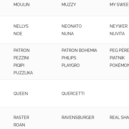
MOULIN
MUZZY
MY SWEE
NELLYS
NEONATO
NEYWER
NOE
NUNA
NUVITA
PATRON
PATRON BOHEMIA
PEG PÉR
PEZZINI
PHILIPS
PIATNIK
PIQIPI
PLAYGRO
POKÉMO
PUZZLIKA
QUEEN
QUERCETTI
RASTER
RAVENSBURGER
REAL SH
ROAN