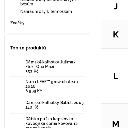
J
boxům
Náhradní díly k termoskám
Značky
K
Top 10 produktů
Dámské kalhotky Julimex
Flexi-One Maxi
353 Kč
L
Nuna LEAF™ grow chateau
2026
6 999 Kč
Dámské kalhotky Babell 2003
248 Kč
Dětská puška kapslovka
M
kovbojská černá kovová 12
ran na kapsle