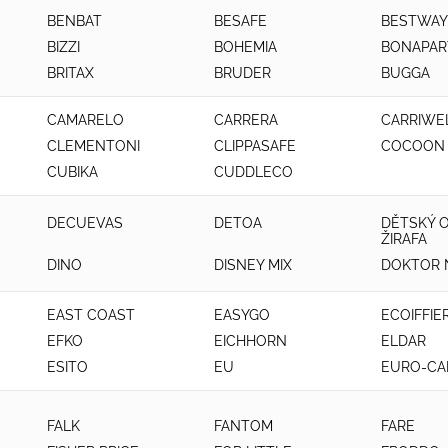
BENBAT
BESAFE
BESTWAY
BIZZI
BOHEMIA
BONAPAR
BRITAX
BRUDER
BUGGA
CAMARELO
CARRERA
CARRIWE
CLEMENTONI
CLIPPASAFE
COCOON
CUBIKA
CUDDLECO
DECUEVAS
DETOA
DĚTSKÝ 
ŽIRAFA
DINO
DISNEY MIX
DOKTOR 
EAST COAST
EASYGO
ECOIFFIE
EFKO
EICHHORN
ELDAR
ESITO
EU
EURO-CA
FALK
FANTOM
FARE