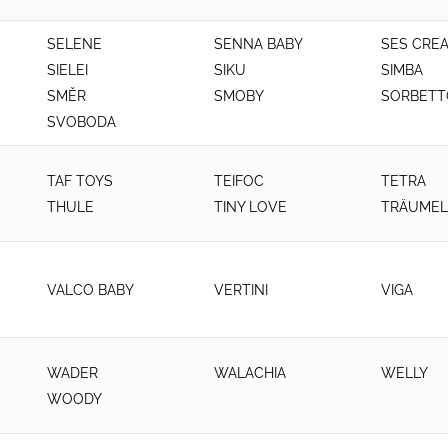
SELENE
SENNA BABY
SES CREA
SIELEI
SIKU
SIMBA
SMĚR
SMOBY
SORBETT
SVOBODA
TAF TOYS
TEIFOC
TETRA
THULE
TINY LOVE
TRÄUME
VALCO BABY
VERTINI
VIGA
WADER
WALACHIA
WELLY
WOODY