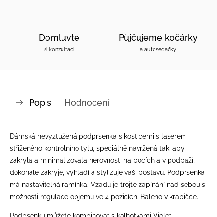
Domluvte
Půjčujeme kočárky
si konzultaci
a autosedačky
Popis
Hodnocení
Dámská nevyztužená podprsenka s kosticemi s laserem
střiženého kontrolního tylu, speciálně navržená tak, aby
zakryla a minimalizovala nerovnosti na bocích a v podpaží,
dokonale zakryje, vyhladí a stylizuje vaši postavu. Podprsenka
má nastavitelná ramínka. Vzadu je trojté zapínání nad sebou s
možnosti regulace objemu ve 4 pozicích. Baleno v krabičce.
Podpsenku můžete kombinovat s kalhotkami Violet.