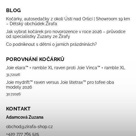
BLOG
Kočárky, autosedačky z okolí Ústí nad Orlicí | Showroom 19 km
– Dětský obchůdek Žirafa
Jak vybrat kočárek pro novorozence v roce 2026 – průvodce
od specialistky Zuzany ze Žirafy
Co podniknout s dětmi o jarních prázdninách?
POROVNÁNÍ KOČÁRKŮ
Joie elara™ + ramble XL raven proti Joie Vinca™ + ramble XL
31.7.2026
Joie mydrift™ raven versus Joie litetrax™ pro tofee oba
modely 2026
30.7.2026
KONTAKT
Adamcová Zuzana
obchod
@
zirafa-shop.cz
+420 777 765 525