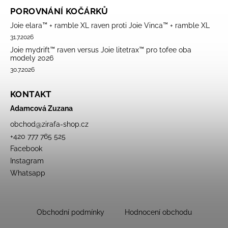
POROVNÁNÍ KOČÁRKŮ
Joie elara™ + ramble XL raven proti Joie Vinca™ + ramble XL
31.7.2026
Joie mydrift™ raven versus Joie litetrax™ pro tofee oba
modely 2026
30.7.2026
KONTAKT
Adamcová Zuzana
obchod
@
zirafa-shop.cz
+420 777 765 525
Facebook
Instagram
Whatsapp
Obchodní podmínky
Hodnocení obchodu