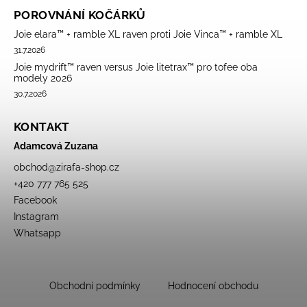
POROVNÁNÍ KOČÁRKŮ
Joie elara™ + ramble XL raven proti Joie Vinca™ + ramble XL
31.7.2026
Joie mydrift™ raven versus Joie litetrax™ pro tofee oba
modely 2026
30.7.2026
KONTAKT
Adamcová Zuzana
obchod
@
zirafa-shop.cz
+420 777 765 525
Facebook
Instagram
Whatsapp
Obchodní podmínky
Hodnocení obchodu