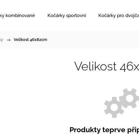
ky kombinované
Kočárky sportovní
Kočárky pro dvojč
ky
/
Velikost 46x82cm
Velikost 4
Produkty teprve při