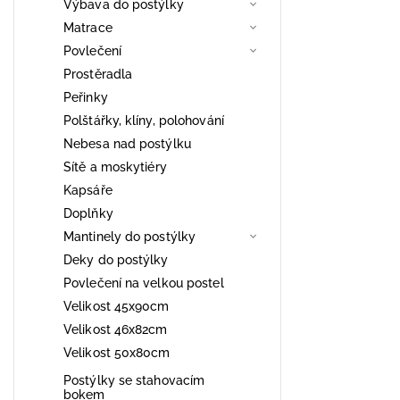
Výbava do postýlky
Matrace
Povlečení
Prostěradla
Peřinky
Polštářky, klíny, polohování
Nebesa nad postýlku
Sítě a moskytiéry
Kapsáře
Doplňky
Mantinely do postýlky
Deky do postýlky
Povlečení na velkou postel
Velikost 45x90cm
Velikost 46x82cm
Velikost 50x80cm
Postýlky se stahovacím
bokem