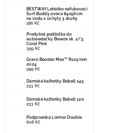
BESTWAY Lehátko nafukovací
Surf Buddy ovoce 84x56cm
na vodu s úchyty 3 druhy
186 Kč
Prodyšná podložka do
autosedačky Breeze sk. 2/3,
Coral Pink
399 Kč
Graco Booster Max™ R129 iron
2024
999 Kč
Dámské kalhotky Babell 145
233 Kč
Dámské kalhotky Babell 120
233 Kč
Podprsenka Lormar Double
608 Kč