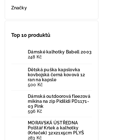
Značky
Top 10 produktů
Dámské kalhotky Babell 2003
248 Kč
Dětská puška kapslovka
kovbojská černá kovová 12
ran na kapsle
500 Kč
Dámská outdoorová fleezová
mikina na zip Pidilidi PD1171-
03 Pink
596 Kč
MORAVSKÁ ÚSTŘEDNA
Polštář Krtek a kalhotky
(Krteček) 32x21x5cm PLYŠ
283 Kč