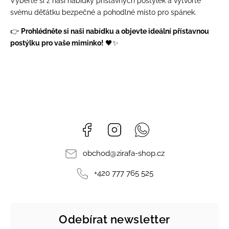
Vyberte si z naší nabídky přístavných postýlek a vytvořte
svému děťátku bezpečné a pohodlné místo pro spánek.
👉
Prohlédněte si naši nabídku a objevte ideální přístavnou
postýlku pro vaše miminko!
🖤✨
Facebook
Instagram
Whatsapp
obchod
@
zirafa-shop.cz
+420 777 765 525
Odebírat newsletter