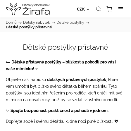
CZK
Domů
/
Dětský nábytek
/
Dětské postýlky
/
Dětské postýlky přístavné
Dětské postýlky přístavné
🛏️
Dětské přístavné postýlky – blízkost a pohodlí pro vás i
vaše miminko!
✨
Objevte naši nabídku
dětských přístavných postýlek
, které
vám umožní být blízko svého děťátka během spánku. Tyto
postýlky jsou ideálním řešením pro rodiče, kteří chtějí mít své
miminko na dosah ruky, aniž by se vzdali vlastního pohodlí.
✨
Spojte bezpečnost, praktičnost a pohodlí v jednom.
Dopřejte sobě i svému děťátku klidné noci plné blízkosti. 💖