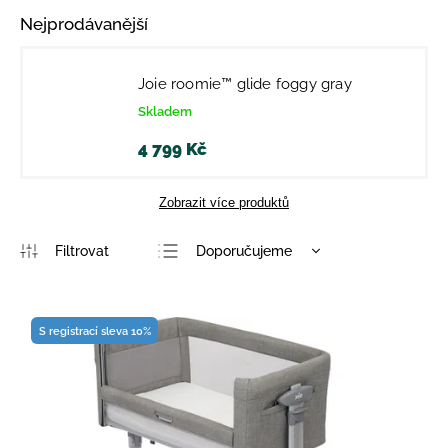
Nejprodávanější
Joie roomie™ glide foggy gray
Skladem
4 799 Kč
Zobrazit více produktů
Doporučujeme
Nejlevnější
Nejdražší
S registrací sleva 10%
Nejprodávanější
Abecedně