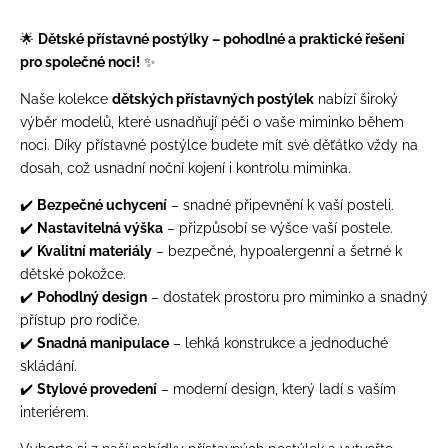
🌟
Dětské přístavné postýlky – pohodlné a praktické řešení
pro společné noci!
✨
Naše kolekce
dětských přístavných postýlek
nabízí široký
výběr modelů, které usnadňují péči o vaše miminko během
noci. Díky přístavné postýlce budete mít své děťátko vždy na
dosah, což usnadní noční kojení i kontrolu miminka.
✔️
Bezpečné uchycení
– snadné připevnění k vaší posteli.
✔️
Nastavitelná výška
– přizpůsobí se výšce vaší postele.
✔️
Kvalitní materiály
– bezpečné, hypoalergenní a šetrné k
dětské pokožce.
✔️
Pohodlný design
– dostatek prostoru pro miminko a snadný
přístup pro rodiče.
✔️
Snadná manipulace
– lehká konstrukce a jednoduché
skládání.
✔️
Stylové provedení
– moderní design, který ladí s vaším
interiérem.