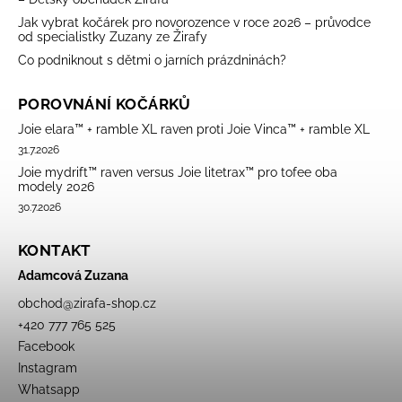
Jak vybrat kočárek pro novorozence v roce 2026 – průvodce
od specialistky Zuzany ze Žirafy
Co podniknout s dětmi o jarních prázdninách?
POROVNÁNÍ KOČÁRKŮ
Joie elara™ + ramble XL raven proti Joie Vinca™ + ramble XL
31.7.2026
Joie mydrift™ raven versus Joie litetrax™ pro tofee oba
modely 2026
30.7.2026
KONTAKT
Adamcová Zuzana
obchod
@
zirafa-shop.cz
+420 777 765 525
Facebook
Instagram
Whatsapp