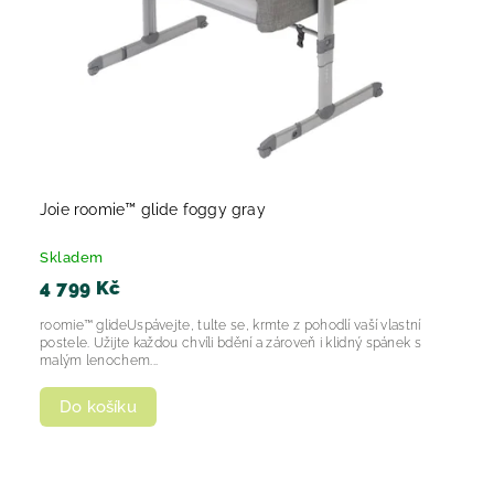
Joie roomie™ glide foggy gray
Skladem
4 799 Kč
roomie™ glideUspávejte, tulte se, krmte z pohodlí vaší vlastní
postele. Užijte každou chvíli bdění a zároveň i klidný spánek s
malým lenochem...
Do košíku