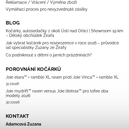
Reklamace / Vrácení / Výměna zboží
Vymáhací proces pro nevyzvednuté zásilky
BLOG
Kočárky, autosedačky z okolí Ústí nad Orlicí | Showroom 19 km
– Dětský obchůdek Žirafa
Jak vybrat kočárek pro novorozence v roce 2026 – průvodce
od specialistky Zuzany ze Žirafy
Co podniknout s dětmi o jarních prázdninách?
POROVNÁNÍ KOČÁRKŮ
Joie elara™ + ramble XL raven proti Joie Vinca™ + ramble XL
31.7.2026
Joie mydrift™ raven versus Joie litetrax™ pro tofee oba
modely 2026
30.7.2026
KONTAKT
Adamcová Zuzana