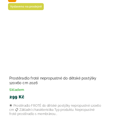
Vystaveno na prodejně
Prostěradlo froté nepropustné do dětské postýlky
120x60 cm 2026
Skladem
299 Kč
🌟 Prostěradlo FROTÉ do dětské postýlky nepropustné 120x60
cm 📋 Základní charakteristika Typ produktu: Nepropustné
froté prostěradlo s membránou...