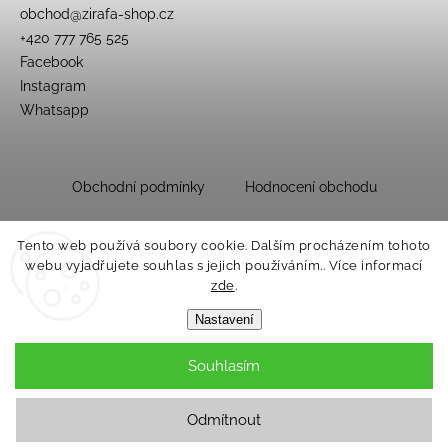
obchod
@
zirafa-shop.cz
+420 777 765 525
Facebook
Instagram
Whatsapp
Obchodní podmínky
Hodnocení obchodu
Tento web používá soubory cookie. Dalším procházením tohoto
webu vyjadřujete souhlas s jejich používáním.. Více informací
zde
.
Nastavení
Souhlasím
Copyright 2026
Dětský obchůdek Žirafa
. Všechna práva vyhrazena.
Upravit nastavení cookies
Odmítnout
Grafický návrh vytvořil a nakódoval
Shoptak.cz