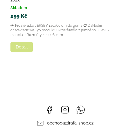
2025
Skladem
299 Kč
🌟 Prostěradlo JERSEY 120x60 cm do gumy 📋 Základní
charakteristika Typ produktu: Prostěradlo z jemného JERSEY
materiálu Rozměry: 120 x 60 cm...
Detail
Facebook
Instagram
Whatsapp
obchod
@
zirafa-shop.cz