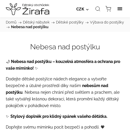
CZK
Domů
/
Dětský nábytek
/
Dětské postýlky
/
Výbava do postýlky
/
Nebesa nad postýlku
Nebesa nad postýlku
🌙
Nebesa nad postýlku – kouzelná atmosféra a ochrana pro
vaše miminko!
✨
Dodejte dětské postýlce nádech elegance a vytvořte
bezpečné a útulné prostředí díky našim
nebesům nad
postýlku
. Nebesa nejen chrání před světlem a prachem, ale
také vytvářejí krásnou dekoraci, která promění každý dětský
pokojíček v pohádkové místo.
✨
Stylový doplněk pro klidný spánek vašeho děťátka.
Dopřejte svému miminku pocit bezpečí a pohodlí. 💖