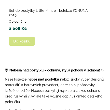
Set do postýlky Little Prince - kolekce KORUNA
2019
Objednáno
2 008 Kč
Do košíku
🌟
Nebesa nad postýlku – ochrana, styl a pohodlí v jednom!
✨
Naše kolekce
nebes nad postýlku
nabízí široký výběr designů,
materiálů a barevných provedení, které splní požadavky
každého rodiče. Nebesa poskytují nejen praktickou ochranu
před rušivými vlivy, ale také vkusně doplňují vzhled dětského
pokojíčku.