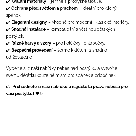
✔️
Kvalitní materiály
– jemné a prodyšné textilie.
✔️
Ochrana před světlem a prachem
– ideální pro klidný
spánek.
✔️
Elegantní designy
– vhodné pro moderní i klasické interiéry.
✔️
Snadná instalace
– kompatibilní s většinou dětských
postýlek.
✔️
Různé barvy a vzory
– pro holčičky i chlapečky.
✔️
Bezpečné provedení
– šetrné k dětem a snadno
udržovatelné.
Vyberte si z naší nabídky nebes nad postýlku a vytvořte
svému děťátku kouzelné místo pro spánek a odpočinek.
👉
Prohlédněte si naši nabídku a najděte ta pravá nebesa pro
vaši postýlku!
🖤✨