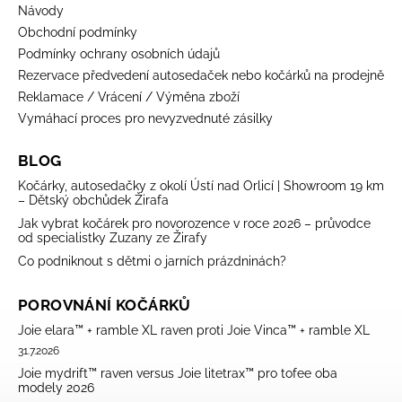
Návody
Obchodní podmínky
Podmínky ochrany osobních údajů
Rezervace předvedení autosedaček nebo kočárků na prodejně
Reklamace / Vrácení / Výměna zboží
Vymáhací proces pro nevyzvednuté zásilky
BLOG
Kočárky, autosedačky z okolí Ústí nad Orlicí | Showroom 19 km
– Dětský obchůdek Žirafa
Jak vybrat kočárek pro novorozence v roce 2026 – průvodce
od specialistky Zuzany ze Žirafy
Co podniknout s dětmi o jarních prázdninách?
POROVNÁNÍ KOČÁRKŮ
Joie elara™ + ramble XL raven proti Joie Vinca™ + ramble XL
31.7.2026
Joie mydrift™ raven versus Joie litetrax™ pro tofee oba
modely 2026