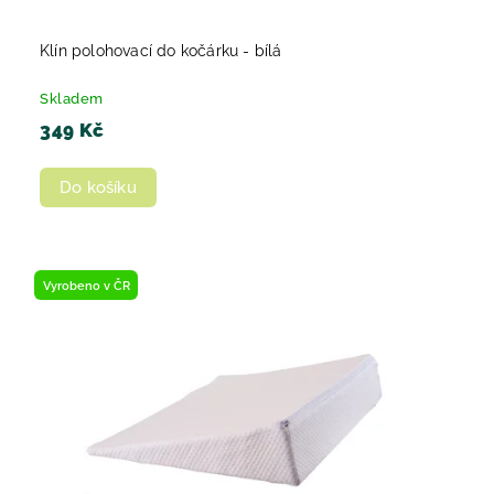
Klín polohovací do kočárku - bílá
Skladem
349 Kč
Do košíku
Vyrobeno v ČR