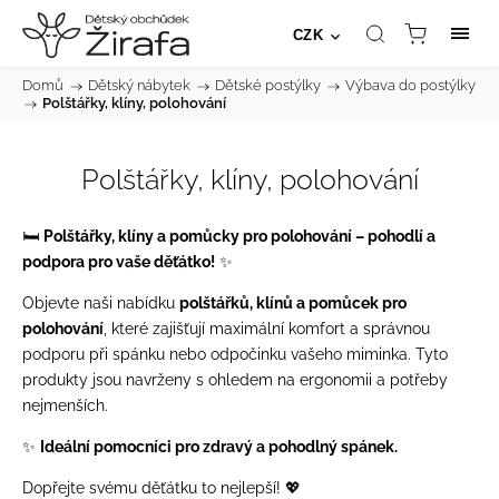
CZK
Domů
/
Dětský nábytek
/
Dětské postýlky
/
Výbava do postýlky
/
Polštářky, klíny, polohování
Polštářky, klíny, polohování
🛏️
Polštářky, klíny a pomůcky pro polohování – pohodlí a
podpora pro vaše děťátko!
✨
Objevte naši nabídku
polštářků, klínů a pomůcek pro
polohování
, které zajišťují maximální komfort a správnou
podporu při spánku nebo odpočinku vašeho miminka. Tyto
produkty jsou navrženy s ohledem na ergonomii a potřeby
nejmenších.
✨
Ideální pomocníci pro zdravý a pohodlný spánek.
Dopřejte svému děťátku to nejlepší! 💖