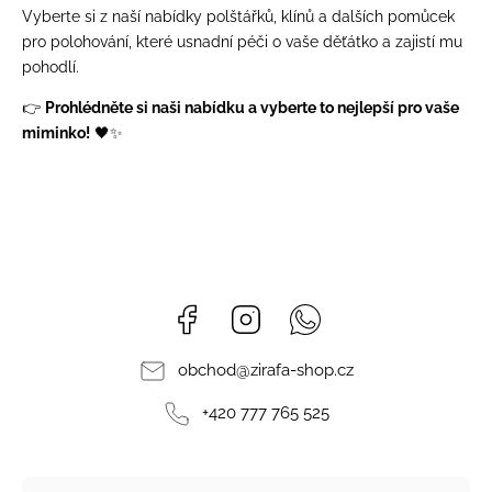
Vyberte si z naší nabídky polštářků, klínů a dalších pomůcek
pro polohování, které usnadní péči o vaše děťátko a zajistí mu
pohodlí.
👉
Prohlédněte si naši nabídku a vyberte to nejlepší pro vaše
miminko!
🖤✨
Facebook
Instagram
Whatsapp
obchod
@
zirafa-shop.cz
+420 777 765 525