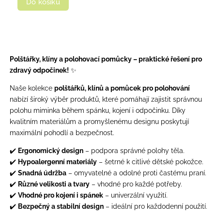
Do košíku
Polštářky, klíny a polohovací pomůcky – praktické řešení pro
zdravý odpočinek!
✨
Naše kolekce
polštářků, klínů a pomůcek pro polohování
nabízí široký výběr produktů, které pomáhají zajistit správnou
polohu miminka během spánku, kojení i odpočinku. Díky
kvalitním materiálům a promyšlenému designu poskytují
maximální pohodlí a bezpečnost.
✔️
Ergonomický design
– podpora správné polohy těla.
✔️
Hypoalergenní materiály
– šetrné k citlivé dětské pokožce.
✔️
Snadná údržba
– omyvatelné a odolné proti častému praní.
✔️
Různé velikosti a tvary
– vhodné pro každé potřeby.
✔️
Vhodné pro kojení i spánek
– univerzální využití.
✔️
Bezpečný a stabilní design
– ideální pro každodenní použití.