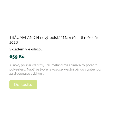
TRÄUMELAND klínový polštář Maxi (6 - 18 měsíců)
2026
Skladem v e-shopu
659 Kč
Klínový polštář od firmy Träumeland má snímatelný potah z
polyesteru. Náplň je tvořena vysoce kvalitní pěnou vyráběnou
za studena se svislými...
Do košíku