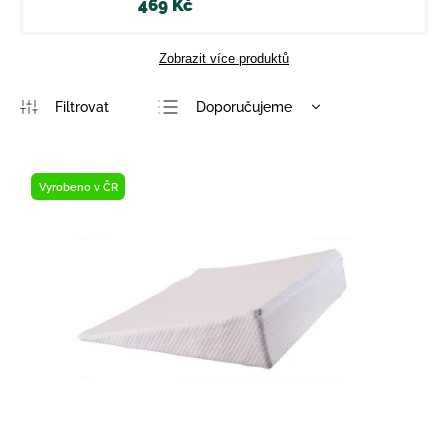
469 Kč
Zobrazit více produktů
Doporučujeme
Nejlevnější
Nejdražší
Vyrobeno v ČR
Nejprodávanější
Abecedně