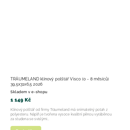
TRÄUMELAND klínový polštář Visco (0 - 8 měsíců)
39,5x31x6,5 2026
Skladem v e-shopu
1 149 Kč
Klínový polštář od firmy Träumeland má snímatelný potah z
polyesteru. Náplň je tvořena vysoce kvalitní pěnou vyráběnou
za studena se svislými...