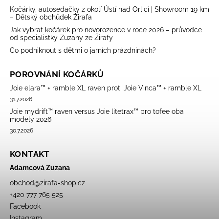
Kočárky, autosedačky z okolí Ústí nad Orlicí | Showroom 19 km
– Dětský obchůdek Žirafa
Jak vybrat kočárek pro novorozence v roce 2026 – průvodce
od specialistky Zuzany ze Žirafy
Co podniknout s dětmi o jarních prázdninách?
POROVNÁNÍ KOČÁRKŮ
Joie elara™ + ramble XL raven proti Joie Vinca™ + ramble XL
31.7.2026
Joie mydrift™ raven versus Joie litetrax™ pro tofee oba
modely 2026
30.7.2026
KONTAKT
Adamcová Zuzana
obchod
@
zirafa-shop.cz
+420 777 765 525
Facebook
Instagram