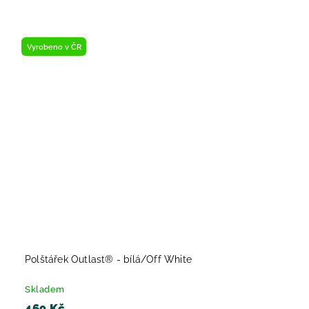
Vyrobeno v ČR
Polštářek Outlast® - bílá/Off White
Skladem
469 Kč