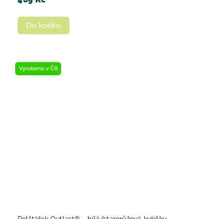
Do košíku
Vyrobeno v ČR
Polštářek Outlast® - bílá/starorůžová kytičky