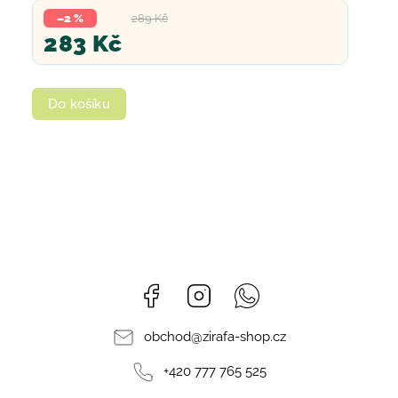
–2 %
289 Kč
283 Kč
Do košíku
Facebook
Instagram
Whatsapp
obchod
@
zirafa-shop.cz
+420 777 765 525