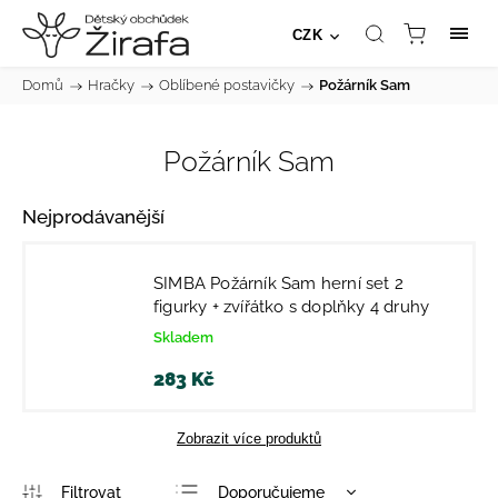
CZK
Domů
/
Hračky
/
Oblíbené postavičky
/
Požárník Sam
Požárník Sam
Nejprodávanější
SIMBA Požárník Sam herní set 2
figurky + zvířátko s doplňky 4 druhy
Skladem
283 Kč
Zobrazit více produktů
Doporučujeme