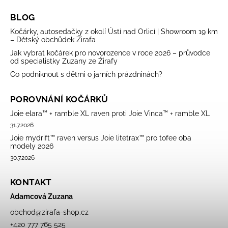
BLOG
Kočárky, autosedačky z okolí Ústí nad Orlicí | Showroom 19 km
– Dětský obchůdek Žirafa
Jak vybrat kočárek pro novorozence v roce 2026 – průvodce
od specialistky Zuzany ze Žirafy
Co podniknout s dětmi o jarních prázdninách?
POROVNÁNÍ KOČÁRKŮ
Joie elara™ + ramble XL raven proti Joie Vinca™ + ramble XL
31.7.2026
Joie mydrift™ raven versus Joie litetrax™ pro tofee oba
modely 2026
30.7.2026
KONTAKT
Adamcová Zuzana
obchod
@
zirafa-shop.cz
+420 777 765 525