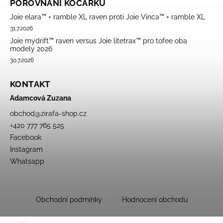
POROVNÁNÍ KOČÁRKŮ
Joie elara™ + ramble XL raven proti Joie Vinca™ + ramble XL
31.7.2026
Joie mydrift™ raven versus Joie litetrax™ pro tofee oba
modely 2026
30.7.2026
KONTAKT
Adamcová Zuzana
obchod
@
zirafa-shop.cz
+420 777 765 525
Facebook
Instagram
Whatsapp
Obchodní podmínky
Hodnocení obchodu