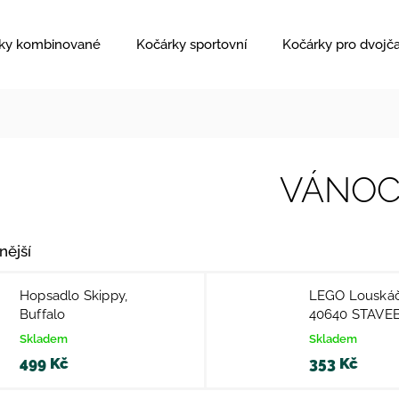
ky kombinované
Kočárky sportovní
Kočárky pro dvojč
VÁNOC
nější
Hopsadlo Skippy,
LEGO Louskáč
Buffalo
40640 STAVE
Skladem
Skladem
499 Kč
353 Kč