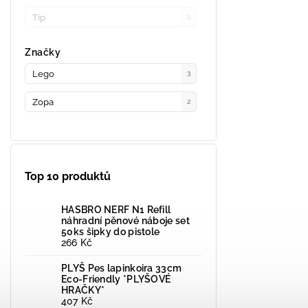
Tip
0
Značky
Lego
3
Zopa
2
Top 10 produktů
HASBRO NERF N1 Refill
náhradní pěnové náboje set
50ks šipky do pistole
266 Kč
PLYŠ Pes lapinkoira 33cm
Eco-Friendly *PLYŠOVÉ
HRAČKY*
407 Kč