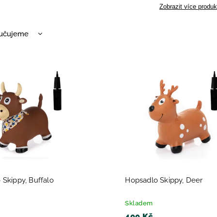
Zobrazit více produk
učujeme
nější
žší
dávanější
dně
 Skippy, Buffalo
Hopsadlo Skippy, Deer
Skladem
499 Kč