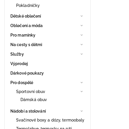
Pokladničky
Dětské oblečení
Oblečení a móda
Pro maminky
Na cesty s dětmi
Služby
Výprodej
Dárkové poukazy
Pro dospělé
Sportovní obuv
Dámská obuv
Nádobí a stolování
Svačinové boxy a dózy, termoobaly
Termolahve, termosky na pití