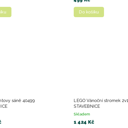
íku
Do košíku
tovy sáně 40499
LEGO Vánoční stromek 2v1
ICE
STAVEBNICE
Skladem
č
1 424 Kč