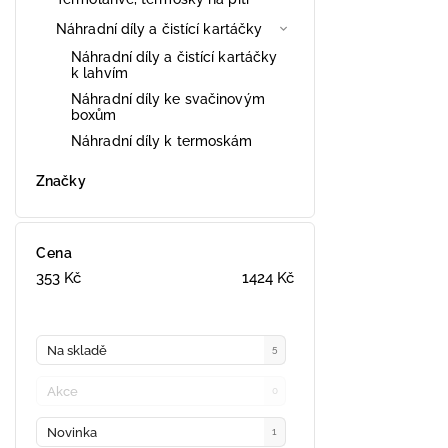
Náhradní díly a čistící kartáčky
Náhradní díly a čistící kartáčky
k lahvím
Náhradní díly ke svačinovým
boxům
Náhradní díly k termoskám
Značky
Cena
353
Kč
1424
Kč
Na skladě
5
Akce
0
Novinka
1