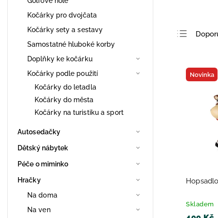
Golfové hole
Kočárky pro dvojčata
Kočárky sety a sestavy
Dopor
Samostatné hluboké korby
Nejlev
Doplňky ke kočárku
Nejdra
Kočárky podle použití
Novinka
Nejpro
Kočárky do letadla
Abece
Kočárky do města
Kočárky na turistiku a sport
Autosedačky
Dětský nábytek
Péče o miminko
Hračky
Hopsadlo
Na doma
Skladem
Na ven
499 Kč