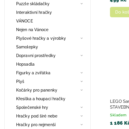
Puzzle skládačky
Do koš
Interaktivní hračky
VÁNOCE
Nejen na Vánoce
Plyšové hračky a výrobky
Samolepky
Dopravní prostředky
Hopsadla
Figurky a zvířátka
Plyš
Kočárky pro panenky
Křesílka a houpací hračky
LEGO San
STAVEBN
Společenské hry
Skladem
Hračky pod širé nebe
1 186 K
Hračky pro nejmenší