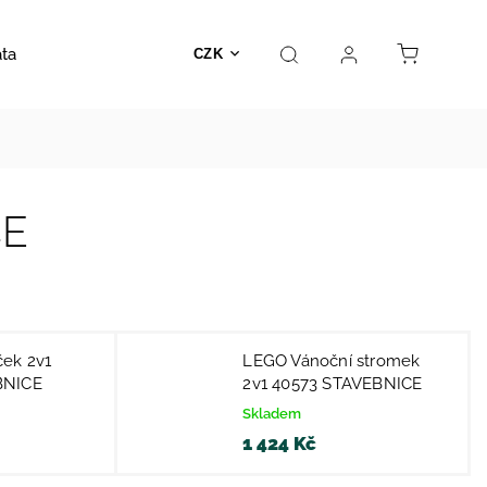
ata
Autosedačky
Hračky
Prodejna
Kontakt
CZK
E
ek 2v1
LEGO Vánoční stromek
BNICE
2v1 40573 STAVEBNICE
Skladem
1 424 Kč