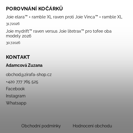
POROVNÁNÍ KOČÁRKŮ
Joie elara™ + ramble XL raven proti Joie Vinca™ + ramble XL
31.7.2026
Joie mydrift™ raven versus Joie litetrax™ pro tofee oba
modely 2026
30.7.2026
KONTAKT
Adamcová Zuzana
obchod
@
zirafa-shop.cz
+420 777 765 525
Facebook
Instagram
Whatsapp
Obchodní podmínky
Hodnocení obchodu