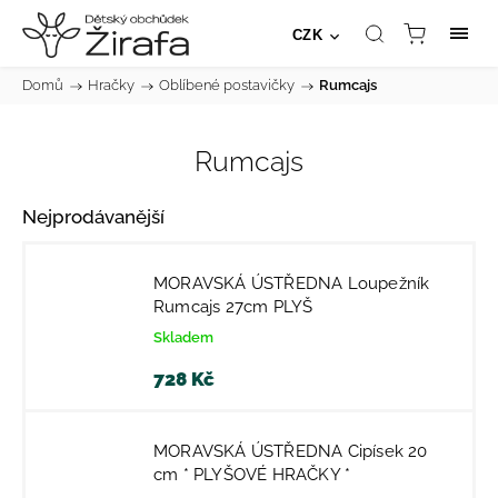
CZK
Domů
/
Hračky
/
Oblíbené postavičky
/
Rumcajs
Rumcajs
Nejprodávanější
MORAVSKÁ ÚSTŘEDNA Loupežník
Rumcajs 27cm PLYŠ
Skladem
728 Kč
MORAVSKÁ ÚSTŘEDNA Cipísek 20
cm * PLYŠOVÉ HRAČKY *