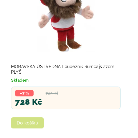
MORAVSKÁ ÚSTŘEDNA Loupežník Rumcajs 27cm
PLYŠ
Skladem
–7 %
789 Kč
728 Kč
Do košíku