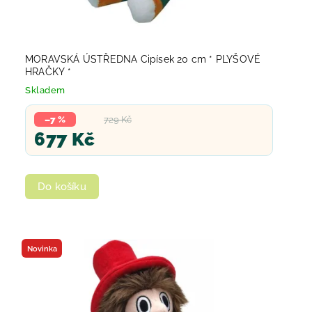
MORAVSKÁ ÚSTŘEDNA Cipísek 20 cm * PLYŠOVÉ
HRAČKY *
Skladem
–7 %
729 Kč
677 Kč
Do košíku
Novinka