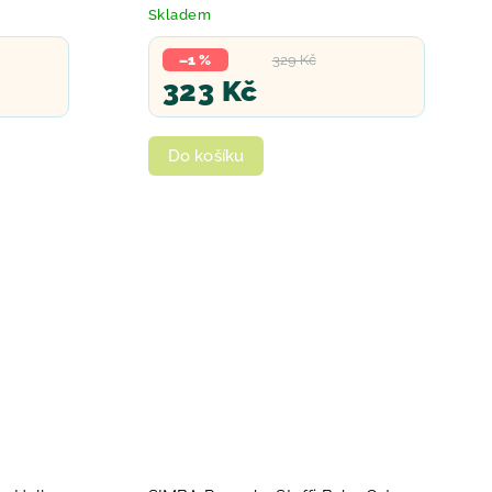
Skladem
–1 %
329 Kč
323 Kč
Do košíku