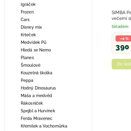
Igráček
Frozen
SIMBA Pa
večerní s
Cars
Skladem
Disney mix
Krteček
–2 %
Medvídek Pů
390
Hledá se Nemo
Planes
Do koš
Šmoulové
Kouzelná školka
Peppa
Hodný Dinosaurus
Máša a medvěd
Rákosníček
Spejbl a Hurvínek
Ferda Mravenec
Křemílek a Vochomůrka