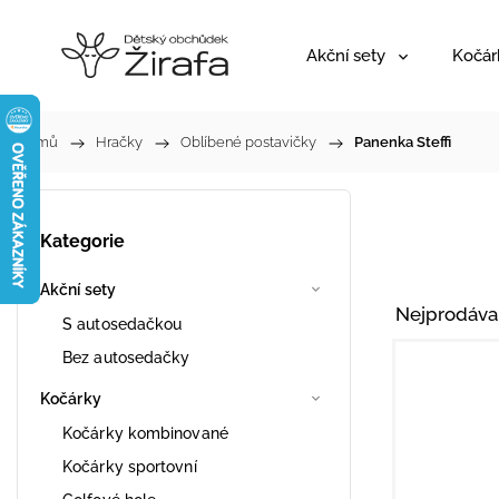
Akční sety
Kočár
Domů
/
Hračky
/
Oblíbené postavičky
/
Panenka Steffi
Kategorie
Akční sety
Nejprodáva
S autosedačkou
Bez autosedačky
Kočárky
Kočárky kombinované
Kočárky sportovní