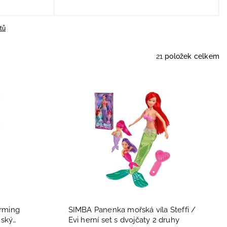
tů
21
položek celkem
rming
SIMBA Panenka mořská víla Steffi /
nský
Evi herní set s dvojčaty 2 druhy