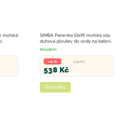
e mořská
SIMBA Panenka Steffi mořská víla
ci
duhová ploutev do vody na baterie
Světlo
Skladem
–2 %
549 Kč
538 Kč
Do košíku