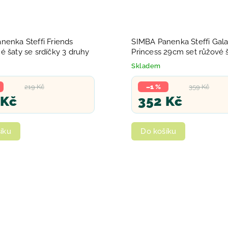
nenka Steffi Friends
SIMBA Panenka Steffi Gal
 šaty se srdíčky 3 druhy
Princess 29cm set růžové š
doplňky 2 druhy
Skladem
219 Kč
–1 %
359 Kč
 Kč
352 Kč
íku
Do košíku