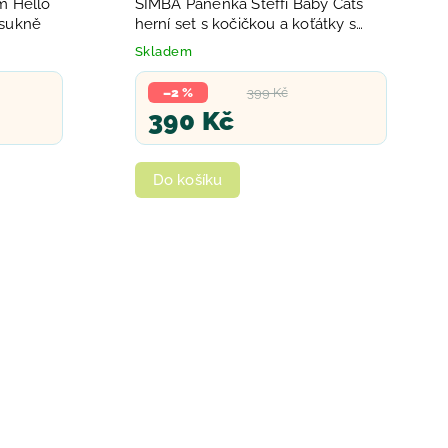
m Hello
SIMBA Panenka Steffi Baby Cats
á sukně
herní set s kočičkou a koťátky s
doplňky
Skladem
–2 %
399 Kč
390 Kč
Do košíku