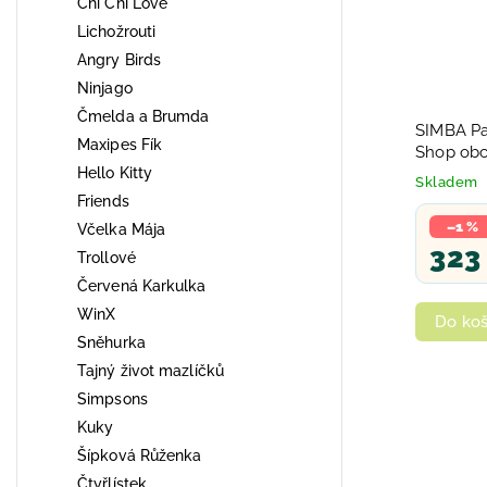
Chi Chi Love
Lichožrouti
Angry Birds
Ninjago
Čmelda a Brumda
SIMBA Pa
Maxipes Fík
Shop obc
Hello Kitty
doplňky
Skladem
Friends
–1 %
Včelka Mája
323
Trollové
Červená Karkulka
WinX
Do koš
Sněhurka
Tajný život mazlíčků
Simpsons
Kuky
Šípková Růženka
Čtyřlístek