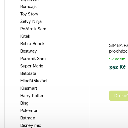
Rumcajs
Toy Story
Želvy Ninja
Požárník Sam
Krtek
Bob a Bobek
SIMBA Pa
procházce
Bestway
Pořárník Sam
Skladem
Super Mario
352 Kč
Batolata
Mladší školáci
Kinsmart
Do koš
Harry Potter
Bing
Pokémon
Batman
Disney mic