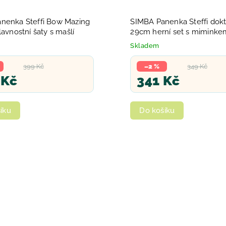
nenka Steffi Bow Mazing
SIMBA Panenka Steffi dok
lavnostní šaty s mašlí
29cm herní set s miminke
doplňky
Skladem
399 Kč
–2 %
349 Kč
 Kč
341 Kč
íku
Do košíku