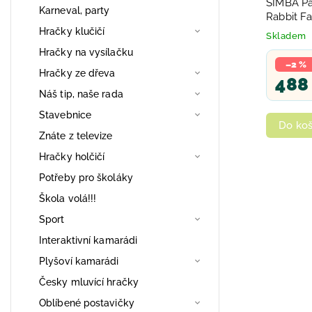
SIMBA Pa
Karneval, party
Rabbit Fa
a doplňk
Hračky klučičí
Skladem
Hračky na vysílačku
–2 %
Hračky ze dřeva
488
Náš tip, naše rada
Stavebnice
Do koš
Znáte z televize
Hračky holčičí
Potřeby pro školáky
Škola volá!!!
Sport
Interaktivní kamarádi
Plyšoví kamarádi
Česky mluvící hračky
Oblíbené postavičky