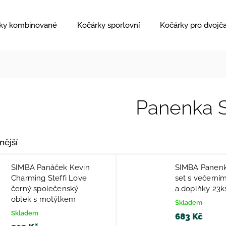
ky kombinované
Kočárky sportovní
Kočárky pro dvojč
Panenka St
nější
SIMBA Panáček Kevin
SIMBA Panenka
Charming Steffi Love
set s večerní
černý společenský
a doplňky 23k
oblek s motýlkem
Skladem
Skladem
683 Kč