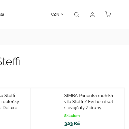
ata
Autosedačky
Hračky
Prodejna
Kontakt
CZK
effi
 Steffi
SIMBA Panenka mořská
mi oblečky
víla Steffi / Evi herní set
s Deluxe
s dvojčaty 2 druhy
Skladem
323 Kč