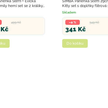
nenka Steffi + Evička
SIMBA Panenka Steffi 29c
mily herní set se 2 králíky
Kitty set s doplňky flitrov
y
Skladem
499 Kč
–2 %
349 Kč
 Kč
341 Kč
íku
Do košíku