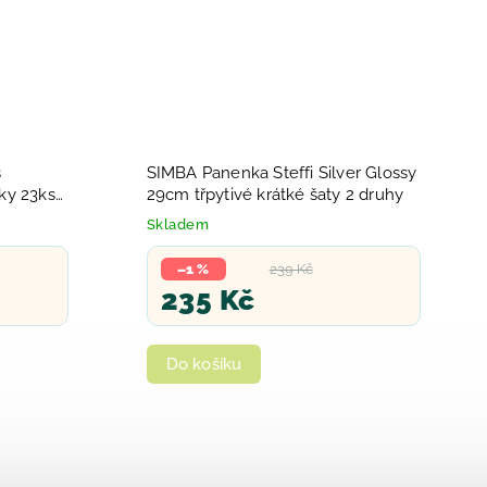
s
SIMBA Panenka Steffi Silver Glossy
ky 23ks
29cm třpytivé krátké šaty 2 druhy
Skladem
–1 %
239 Kč
235 Kč
Do košíku