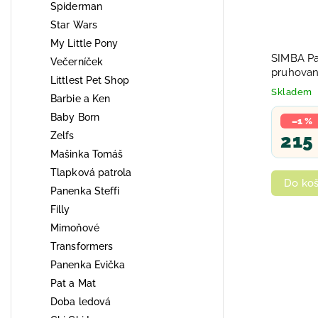
Spiderman
Star Wars
My Little Pony
SIMBA Pa
Večerníček
pruhované
Littlest Pet Shop
Skladem
Barbie a Ken
Baby Born
–1 %
Zelfs
215
Mašinka Tomáš
Tlapková patrola
Do koš
Panenka Steffi
Filly
Mimoňové
Transformers
Panenka Evička
Pat a Mat
Doba ledová