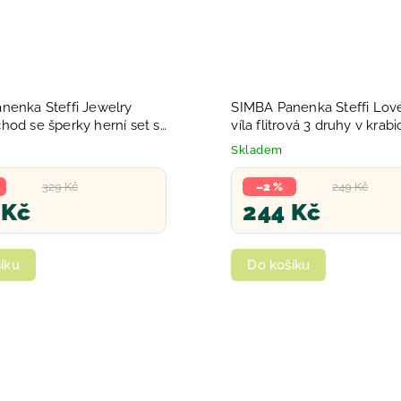
nenka Steffi Jewelry
SIMBA Panenka Steffi Lov
hod se šperky herní set s
víla flitrová 3 druhy v krabi
Skladem
329 Kč
–2 %
249 Kč
 Kč
244 Kč
íku
Do košíku