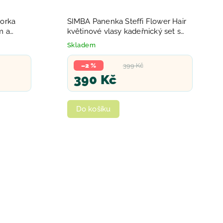
torka
SIMBA Panenka Steffi Flower Hair
m a
květinové vlasy kadeřnický set s
doplňky
Skladem
–2 %
399 Kč
390 Kč
Do košíku