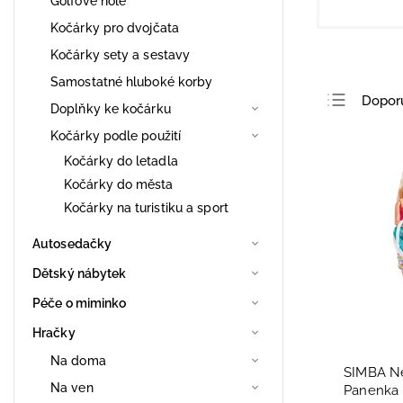
Golfové hole
Kočárky pro dvojčata
Kočárky sety a sestavy
Samostatné hluboké korby
Dopor
Doplňky ke kočárku
Nejlev
Kočárky podle použití
Nejdra
Kočárky do letadla
Kočárky do města
Nejpro
Kočárky na turistiku a sport
Abece
Autosedačky
Dětský nábytek
Péče o miminko
Hračky
Na doma
SIMBA Ne
Na ven
Panenka 