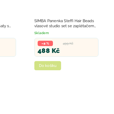
a
SIMBA Panenka Steffi Hair Beads
aty s
vlasové studio set se zaplétačem
korálků
Skladem
–2 %
499 Kč
488 Kč
Do košíku