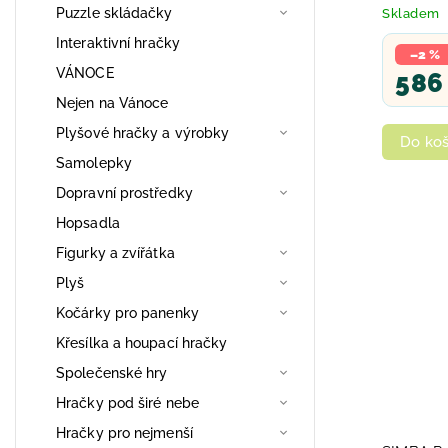
miminkem
Puzzle skládačky
Skladem
Interaktivní hračky
–2 %
VÁNOCE
586
Nejen na Vánoce
Plyšové hračky a výrobky
Do koš
Samolepky
Dopravní prostředky
Hopsadla
Figurky a zvířátka
Plyš
Kočárky pro panenky
Křesílka a houpací hračky
Společenské hry
Hračky pod širé nebe
Hračky pro nejmenší