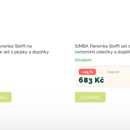
nenka Steffi na
SIMBA Panenka Steffi set 
 set s pejsky a doplňky
večerními oblečky a doplň
Deluxe
Skladem
–14 %
799 Kč
683 Kč
íku
Do košíku