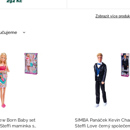
292 Kč
Zobrazit více produk
učujeme
nější
žší
dávanější
dně
w Born Baby set
SIMBA Panáček Kevin Cha
Steffi maminka s
Steffi Love černý společe