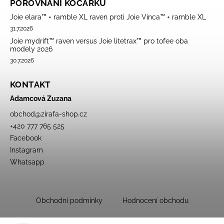
POROVNÁNÍ KOČÁRKŮ
Joie elara™ + ramble XL raven proti Joie Vinca™ + ramble XL
31.7.2026
Joie mydrift™ raven versus Joie litetrax™ pro tofee oba
modely 2026
30.7.2026
KONTAKT
Adamcová Zuzana
obchod
@
zirafa-shop.cz
+420 777 765 525
Facebook
Instagram
Whatsapp
Obchodní podmínky
Hodnocení obchodu