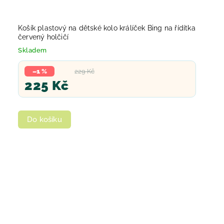
Košík plastový na dětské kolo králíček Bing na řídítka
červený holčičí
Skladem
–1 %
229 Kč
225 Kč
Do košíku