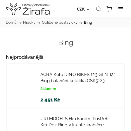
CZK
Domů
/
Hračky
/
Oblíbené postavičky
/
Bing
Bing
Nejprodávanější
ACRA Kolo DINO BIKES 123 GLN 12"
Bing balanční kolečka CSK5123
Skladem
2 451 Kč
JIRI MODELS Hra karetní Postřeh!
Králíček Bing v kulaté krabičce