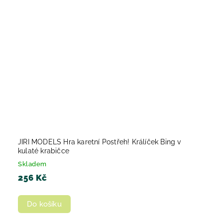
JIRI MODELS Hra karetní Postřeh! Králíček Bing v
kulaté krabičce
Skladem
256 Kč
Do košíku