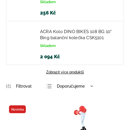
Skladem
256 Kč
ACRA Kolo DINO BIKES 108 BG 10"
Bing balanční kolečka CSK5101
Skladem
2 094 Kč
Zobrazit více produktů
Doporučujeme
Nejlevnější
Nejdražší
Novinka
Nejprodávanější
Abecedně