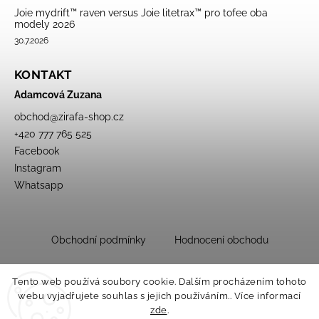
Joie mydrift™ raven versus Joie litetrax™ pro tofee oba
modely 2026
30.7.2026
KONTAKT
Adamcová Zuzana
obchod
@
zirafa-shop.cz
+420 777 765 525
Facebook
Instagram
Whatsapp
Obchodní podmínky
Hodnocení obchodu
Tento web používá soubory cookie. Dalším procházením tohoto
webu vyjadřujete souhlas s jejich používáním.. Více informací
zde
.