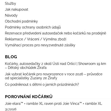
Služby
Jak nakupovat
Návody
Obchodní podmínky
Podmínky ochrany osobních údajů
Rezervace předvedení autosedaček nebo kočárků na prodejně
Reklamace / Vrácení / Výměna zboží
Vymáhací proces pro nevyzvednuté zásilky
BLOG
Kočárky, autosedačky z okolí Ústí nad Orlicí | Showroom 19 km
– Dětský obchůdek Žirafa
Jak vybrat kočárek pro novorozence v roce 2026 – průvodce
od specialistky Zuzany ze Žirafy
Co podniknout s dětmi o jarních prázdninách?
POROVNÁNÍ KOČÁRKŮ
Joie elara™ + ramble XL raven proti Joie Vinca™ + ramble XL
31.7.2026