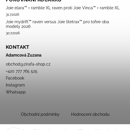
Joie elara™ + ramble XL raven proti Joie Vinca™ + ramble XL
31.7.2026
Joie mydrift™ raven versus Joie litetrax™ pro tofee oba
modely 2026
30.7.2026
KONTAKT
Adamcová Zuzana
obchod
@
zirafa-shop.cz
+420 777 765 525
Facebook
Instagram
Whatsapp
Obchodní podmínky
Hodnocení obchodu