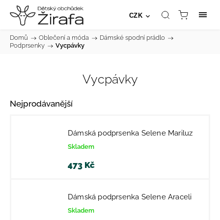
CZK
Domů
/
Oblečení a móda
/
Dámské spodní prádlo
/
Podprsenky
/
Vycpávky
Vycpávky
Nejprodávanější
Dámská podprsenka Selene Mariluz
Skladem
473 Kč
Dámská podprsenka Selene Araceli
Skladem