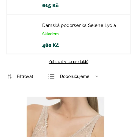
615 Kč
Dámská podprsenka Selene Lydia
Skladem
480 Kč
Zobrazit více produktů
Doporučujeme
Nejlevnější
Nejdražší
Nejprodávanější
Abecedně