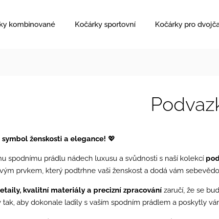
ky kombinované
Kočárky sportovní
Kočárky pro dvojč
Podvaz
 symbol ženskosti a elegance!
💖
u spodnímu prádlu nádech luxusu a svůdnosti s naší kolekcí
pod
lovým prvkem, který podtrhne vaši ženskost a dodá vám sebevědo
etaily, kvalitní materiály a precizní zpracování
zaručí, že se bu
 tak, aby dokonale ladily s vaším spodním prádlem a poskytly vám 