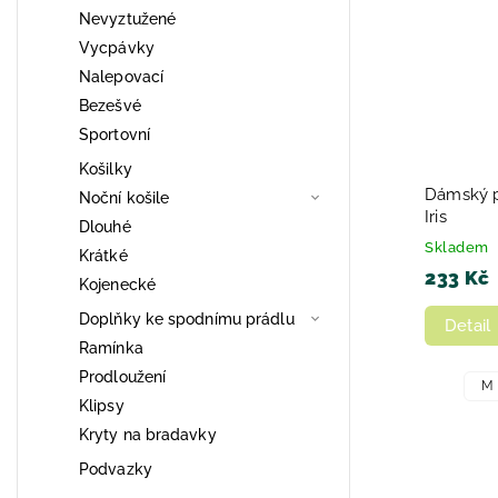
Nevyztužené
Vycpávky
Nalepovací
Bezešvé
Sportovní
Košilky
Dámský p
Noční košile
Iris
Dlouhé
Skladem
Krátké
233 Kč
Kojenecké
Doplňky ke spodnímu prádlu
Detail
Ramínka
Prodloužení
M
Klipsy
Kryty na bradavky
Podvazky