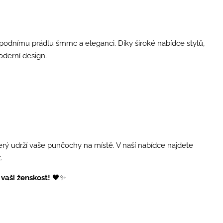
spodnímu prádlu šmrnc a eleganci. Díky široké nabídce stylů,
oderní design.
ý udrží vaše punčochy na místě. V naší nabídce najdete
.
vaši ženskost!
🖤✨