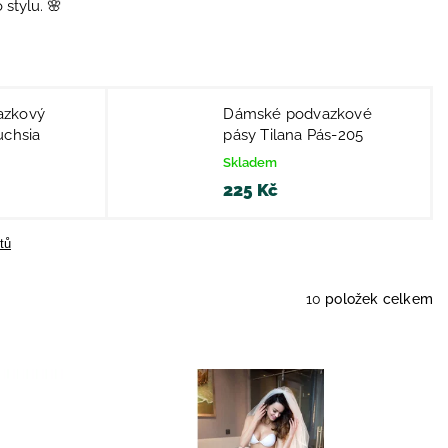
stylu. 🌸
azkový
Dámské podvazkové
uchsia
pásy Tilana Pás-205
Skladem
225 Kč
tů
10
položek celkem