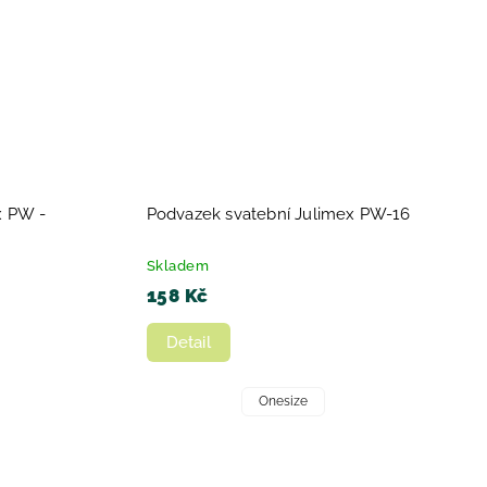
x PW -
Podvazek svatební Julimex PW-16
Skladem
158 Kč
Detail
Onesize