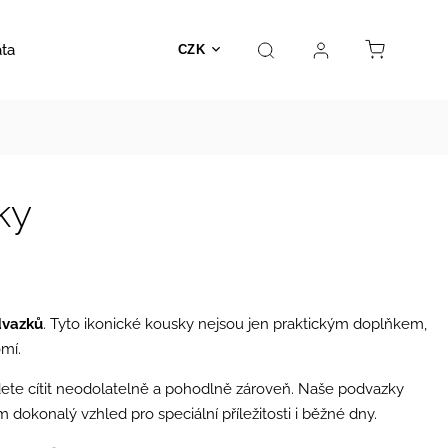
ata
Autosedačky
Hračky
Prodejna
Kontakt
CZK
ky
vazků
. Tyto ikonické kousky nejsou jen praktickým doplňkem,
mí.
dete cítit neodolatelně a pohodlně zároveň. Naše podvazky
dokonalý vzhled pro speciální příležitosti i běžné dny.