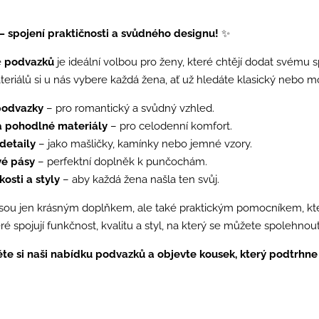
– spojení praktičnosti a svůdného designu!
✨
e
podvazků
je ideální volbou pro ženy, které chtějí dodat svému 
ateriálů si u nás vybere každá žena, ať už hledáte klasický nebo m
podvazky
– pro romantický a svůdný vzhled.
 a pohodlné materiály
– pro celodenní komfort.
detaily
– jako mašličky, kamínky nebo jemné vzory.
é pásy
– perfektní doplněk k punčochám.
kosti a styly
– aby každá žena našla ten svůj.
sou jen krásným doplňkem, ale také praktickým pomocníkem, kter
ré spojují funkčnost, kvalitu a styl, na který se můžete spolehnout
te si naši nabídku podvazků a objevte kousek, který podtrhne 