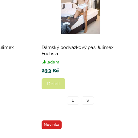
ulimex
Dámský podvazkový pás Julimex
Fuchsia
Skladem
233 Kč
Detail
L
S
Novinka