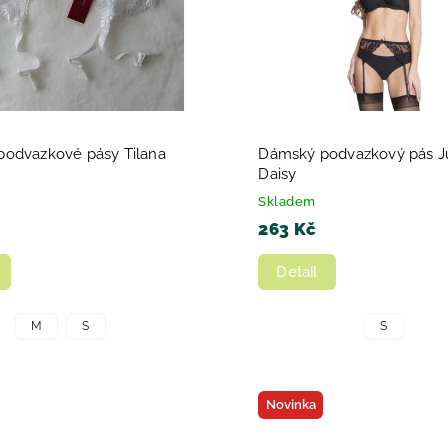
odvazkové pásy Tilana
Dámský podvazkový pás J
Daisy
Skladem
263 Kč
Detail
M
S
S
Novinka