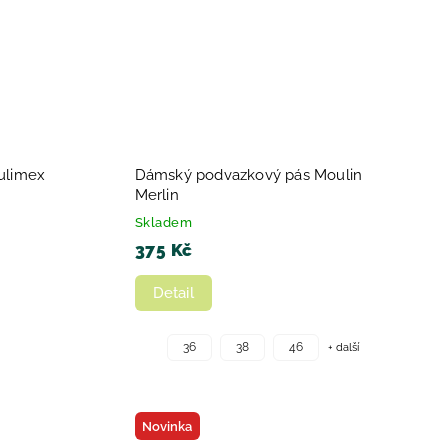
ulimex
Dámský podvazkový pás Moulin
Merlin
Skladem
375 Kč
Detail
+ další
36
38
46
Novinka