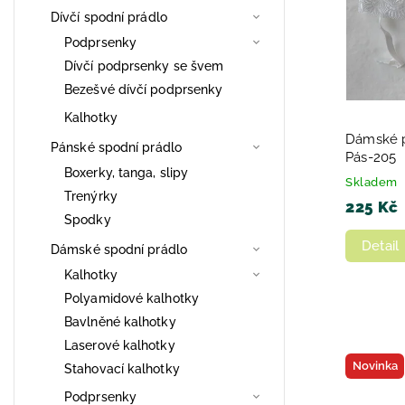
Dívčí spodní prádlo
Podprsenky
Dívčí podprsenky se švem
Bezešvé dívčí podprsenky
Kalhotky
Dámské p
Pánské spodní prádlo
Pás-205
Boxerky, tanga, slipy
Skladem
Trenýrky
225 Kč
Spodky
Detail
Dámské spodní prádlo
Kalhotky
Polyamidové kalhotky
Bavlněné kalhotky
Laserové kalhotky
Novinka
Stahovací kalhotky
Podprsenky