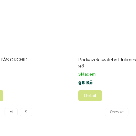
 PÁS ORCHID
Podvazek svatební Julime
98
Skladem
98 Kč
Detail
M
S
Onesize