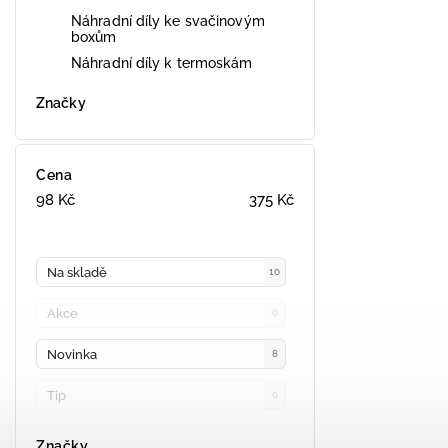
Náhradní díly ke svačinovým
boxům
Náhradní díly k termoskám
Značky
Cena
98
Kč
375
Kč
Na skladě
10
Akce
0
Novinka
8
Tip
0
Značky