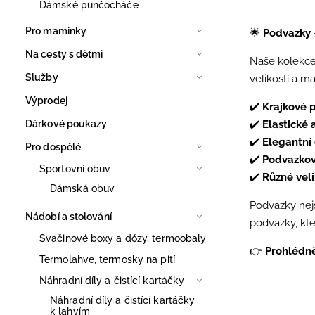
Dámské punčocháče
Pro maminky
🌟
Podvazky 
Na cesty s dětmi
Naše kolekc
Služby
velikostí a m
Výprodej
✔️
Krajkové 
Dárkové poukazy
✔️
Elastické
✔️
Elegantní 
Pro dospělé
✔️
Podvazkov
Sportovní obuv
✔️
Různé veli
Dámská obuv
Podvazky nej
Nádobí a stolování
podvazky, kte
Svačinové boxy a dózy, termoobaly
👉
Prohlédně
Termolahve, termosky na pití
Náhradní díly a čistící kartáčky
Náhradní díly a čistící kartáčky
k lahvím