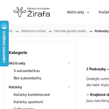
Akční sety
Kočár
Domů
/
Oblečení a móda
/
Dámské spodní prádlo
/
Podvazky
Kategorie
Akční sety
💃
Podvazky –
S autosedačkou
Bez autosedačky
Dodejte svém
ale také sty
Kočárky
✨
Krajkové d
Kočárky kombinované
jsou navrženy
Kočárky sportovní