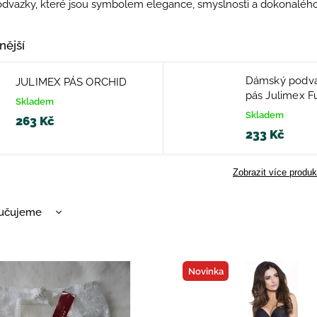
odvazky, které jsou symbolem elegance, smyslnosti a dokonalého 
nější
Dámský podv
JULIMEX PÁS ORCHID
pás Julimex F
Skladem
Skladem
263 Kč
233 Kč
Zobrazit více produk
učujeme
nější
žší
Novinka
dávanější
dně