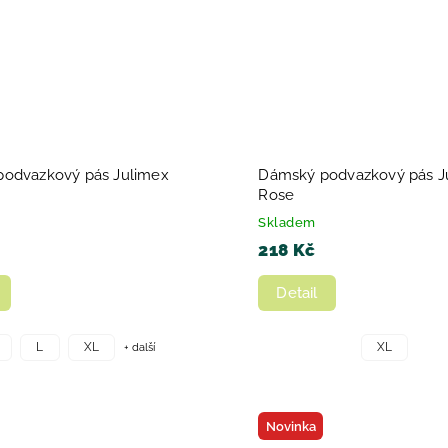
odvazkový pás Julimex
Dámský podvazkový pás J
Rose
Skladem
218 Kč
Detail
+ další
L
XL
XL
Novinka