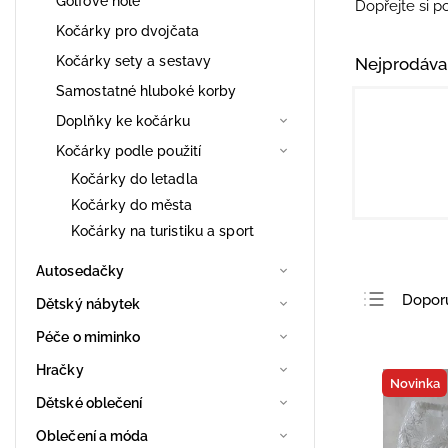
Golfové hole
Dopřejte si p
Kočárky pro dvojčata
Kočárky sety a sestavy
Nejprodáva
Samostatné hluboké korby
Doplňky ke kočárku
Kočárky podle použití
Kočárky do letadla
Kočárky do města
Kočárky na turistiku a sport
Autosedačky
Dopor
Dětský nábytek
Nejlev
Péče o miminko
Nejdra
Hračky
Novinka
Nejpro
Dětské oblečení
Abece
Oblečení a móda