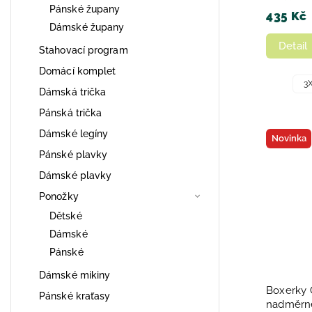
Pánské župany
435 Kč
Dámské župany
Detail
Stahovací program
Domácí komplet
3
Dámská trička
Pánská trička
Dámské legíny
Novinka
Pánské plavky
Dámské plavky
Ponožky
Dětské
Dámské
Pánské
Dámské mikiny
Boxerky 
Pánské kraťasy
nadměrn