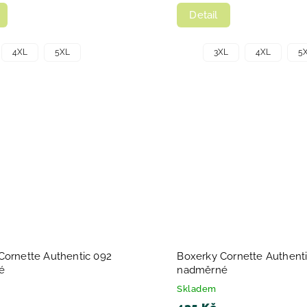
Detail
4XL
5XL
3XL
4XL
5
Cornette Authentic 092
Boxerky Cornette Authent
é
nadměrné
Skladem