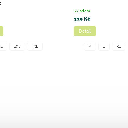
é
Skladem
330 Kč
Detail
XL
4XL
5XL
M
L
XL