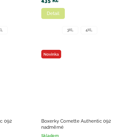
435 Kč
Detail
XL
3XL
4XL
Novinka
ic 092
Boxerky Cornette Authentic 092
nadměrné
Skladem