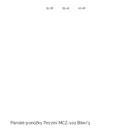
35-38
39-42
43-46
Pánské ponožky Pezzini MCZ-102 Bike/3