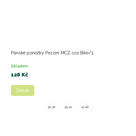
Pánské ponožky Pezzini MCZ-102 Bike/3
Skladem
128 Kč
Detail
35-38
39-42
43-46