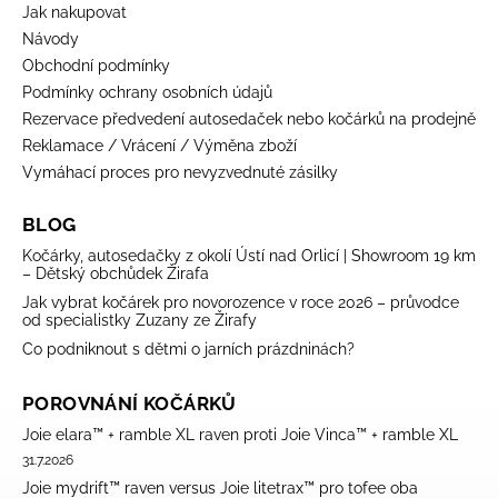
Jak nakupovat
Návody
Obchodní podmínky
Podmínky ochrany osobních údajů
Rezervace předvedení autosedaček nebo kočárků na prodejně
Reklamace / Vrácení / Výměna zboží
Vymáhací proces pro nevyzvednuté zásilky
BLOG
Kočárky, autosedačky z okolí Ústí nad Orlicí | Showroom 19 km
– Dětský obchůdek Žirafa
Jak vybrat kočárek pro novorozence v roce 2026 – průvodce
od specialistky Zuzany ze Žirafy
Co podniknout s dětmi o jarních prázdninách?
POROVNÁNÍ KOČÁRKŮ
Joie elara™ + ramble XL raven proti Joie Vinca™ + ramble XL
31.7.2026
Joie mydrift™ raven versus Joie litetrax™ pro tofee oba