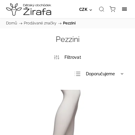
CZK
Domů
/
Prodávané značky
/
Pezzini
Pezzini
Doporučujeme
Nejlevnější
Nejdražší
Nejprodávanější
Abecedně