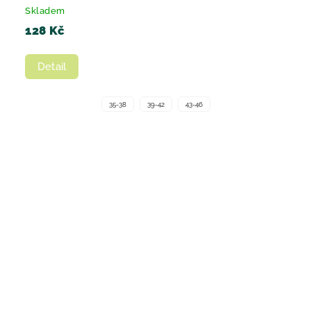
Skladem
128 Kč
Detail
35-38
39-42
43-46