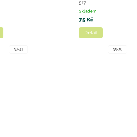
517
Skladem
75 Kč
Detail
38-41
35-38