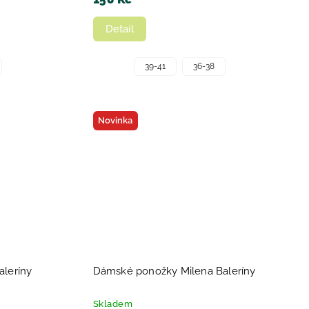
Detail
39-41
36-38
Novinka
leríny
Dámské ponožky Milena Baleríny
Skladem