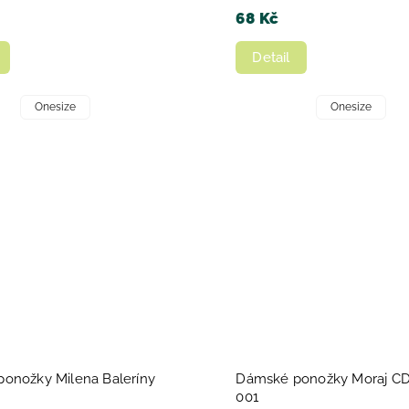
68 Kč
Detail
Onesize
Onesize
onožky Milena Baleríny
Dámské ponožky Moraj C
001