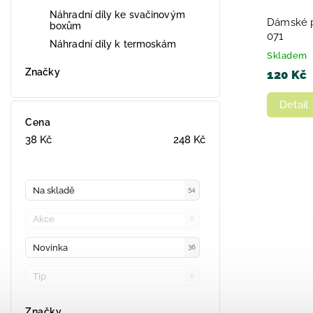
Náhradní díly ke svačinovým
Dámské 
boxům
071
Náhradní díly k termoskám
Skladem
Značky
120 Kč
Detail
Cena
38
Kč
248
Kč
Na skladě
54
Akce
0
Novinka
36
Tip
0
Značky