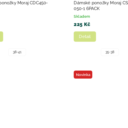
ponožky Moraj CDC450-
Dámské ponožky Moraj CS
050-1 6PACK
Skladem
225 Kč
Detail
38-41
35-38
Novinka