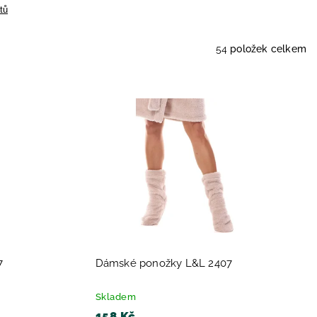
tů
54
položek celkem
7
Dámské ponožky L&L 2407
Skladem
158 Kč