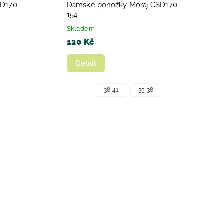
D170-
Dámské ponožky Moraj CSD170-
154
Skladem
120 Kč
Detail
38-41
35-38