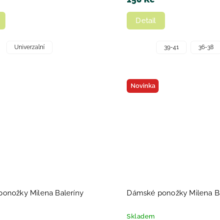
Detail
Univerzalní
39-41
36-38
Novinka
onožky Milena Baleríny
Dámské ponožky Milena Ba
Skladem