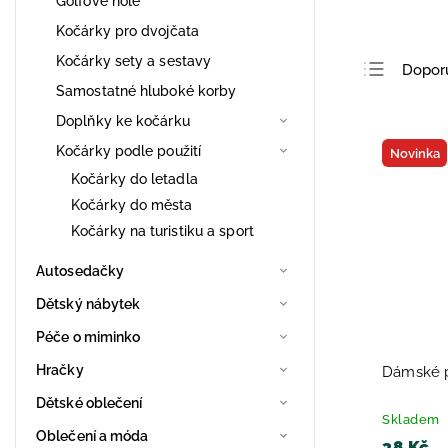
Golfové hole
Kočárky pro dvojčata
Kočárky sety a sestavy
Dopor
Samostatné hluboké korby
Nejlev
Doplňky ke kočárku
Nejdra
Kočárky podle použití
Novinka
Nejpro
Kočárky do letadla
Abece
Kočárky do města
Kočárky na turistiku a sport
Autosedačky
Dětský nábytek
Péče o miminko
Hračky
Dámské p
Dětské oblečení
Skladem
Oblečení a móda
38 Kč