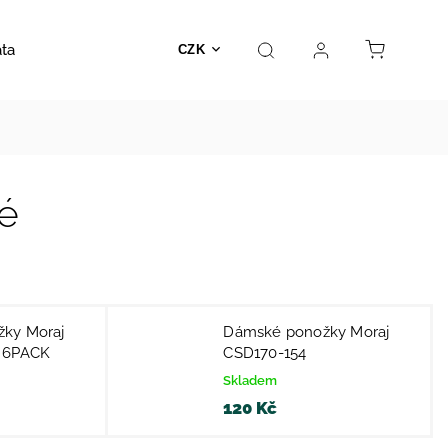
ata
Autosedačky
Hračky
Prodejna
Kontakt
CZK
é
ky Moraj
Dámské ponožky Moraj
 6PACK
CSD170-154
Skladem
120 Kč