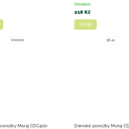
Skladem
218 Kč
Detail
Onesize
38-41
ponožky Moraj CDC400-
Dámské ponožky Moraj C