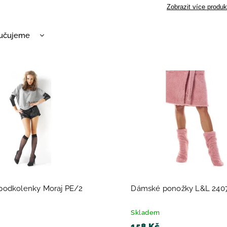
Zobrazit více produk
učujeme
nější
žší
dávanější
dně
odkolenky Moraj PE/2
Dámské ponožky L&L 240
Skladem
158 Kč