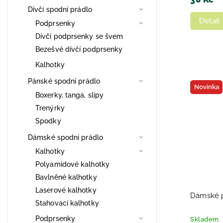
Dívčí spodní prádlo
Detail
Podprsenky
Dívčí podprsenky se švem
Bezešvé dívčí podprsenky
Kalhotky
Pánské spodní prádlo
Novinka
Boxerky, tanga, slipy
Trenýrky
Spodky
Dámské spodní prádlo
Kalhotky
Polyamidové kalhotky
Bavlněné kalhotky
Laserové kalhotky
Dámské p
Stahovací kalhotky
Podprsenky
Skladem