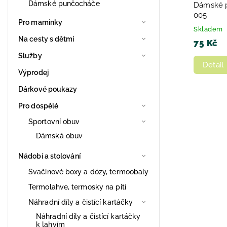
Dámské punčocháče
Dámské 
005
Pro maminky
Skladem
Na cesty s dětmi
75 Kč
Služby
Detail
Výprodej
Dárkové poukazy
Pro dospělé
Sportovní obuv
Dámská obuv
Nádobí a stolování
Svačinové boxy a dózy, termoobaly
Termolahve, termosky na pití
Náhradní díly a čistící kartáčky
Náhradní díly a čistící kartáčky
k lahvím