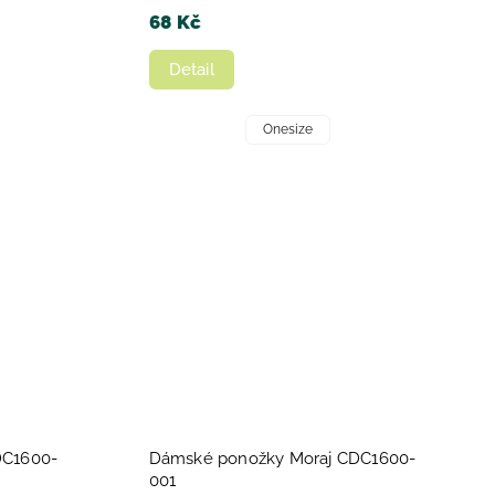
68 Kč
Detail
Onesize
DC1600-
Dámské ponožky Moraj CDC1600-
001