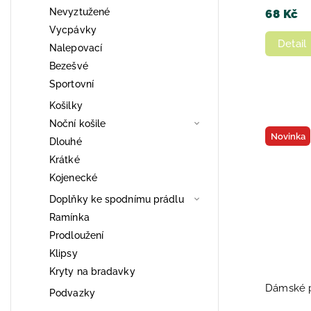
Nevyztužené
68 Kč
Vycpávky
Detail
Nalepovací
Bezešvé
Sportovní
Košilky
Noční košile
Novinka
Dlouhé
Krátké
Kojenecké
Doplňky ke spodnímu prádlu
Ramínka
Prodloužení
Klipsy
Kryty na bradavky
Dámské p
Podvazky