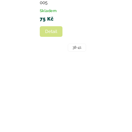
005
Skladem
75 Kč
Detail
38-41