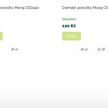
ponožky Moraj CSD240-
Dámské ponožky Moraj C
Skladem
120 Kč
Detail
38-41
38-41
35-38