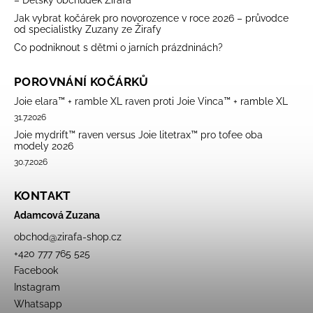
– Dětský obchůdek Žirafa
Jak vybrat kočárek pro novorozence v roce 2026 – průvodce
od specialistky Zuzany ze Žirafy
Co podniknout s dětmi o jarních prázdninách?
POROVNÁNÍ KOČÁRKŮ
Joie elara™ + ramble XL raven proti Joie Vinca™ + ramble XL
31.7.2026
Joie mydrift™ raven versus Joie litetrax™ pro tofee oba
modely 2026
30.7.2026
KONTAKT
Adamcová Zuzana
obchod
@
zirafa-shop.cz
+420 777 765 525
Facebook
Instagram
Whatsapp