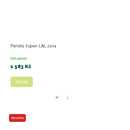
Pánský župan L&L 2104
Skladem
1 583 Kč
Detail
M
L
Novinka