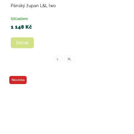
Pánský župan L&L Iwo
Skladem
1 148 Kč
Detail
L
XL
Novinka