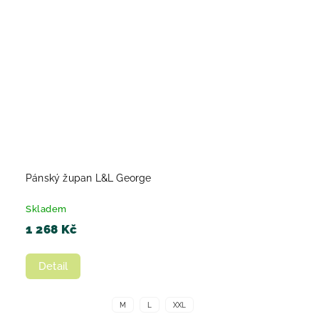
Pánský župan L&L George
Skladem
1 268 Kč
Detail
M
L
XXL