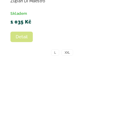
Župan Di Maestro
Skladem
1 035 Kč
Detail
L
XXL