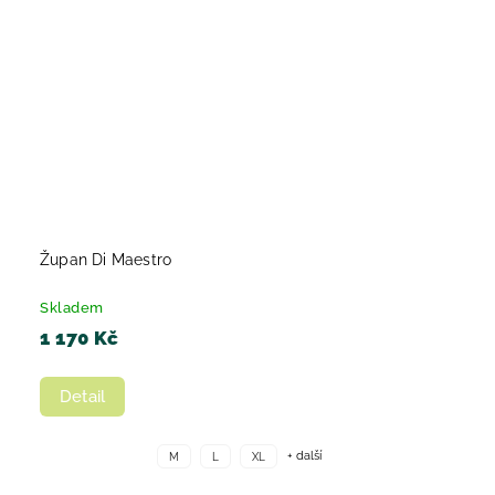
Župan Di Maestro
Skladem
1 170 Kč
Detail
+ další
M
L
XL