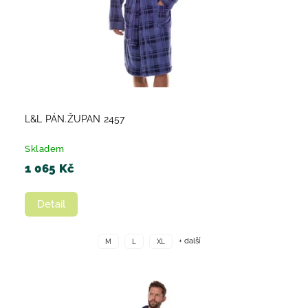
L&L PÁN.ŽUPAN 2457
Skladem
1 065 Kč
Detail
+ další
M
L
XL