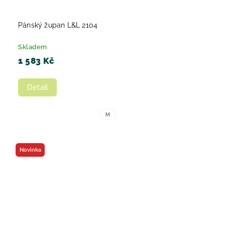
Pánský župan L&L 2104
Skladem
1 583 Kč
Detail
M
Novinka