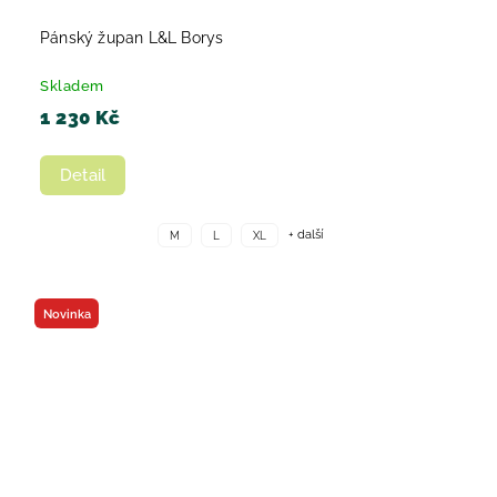
Pánský župan L&L Borys
Skladem
1 230 Kč
Detail
+ další
M
L
XL
Novinka