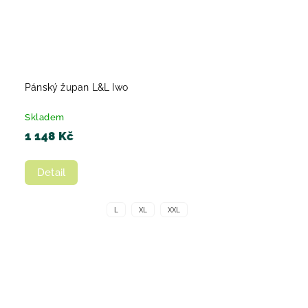
Pánský župan L&L Iwo
Skladem
1 148 Kč
Detail
L
XL
XXL