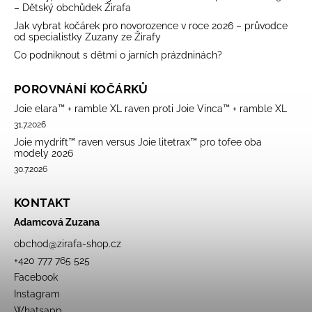
– Dětský obchůdek Žirafa
Jak vybrat kočárek pro novorozence v roce 2026 – průvodce
od specialistky Zuzany ze Žirafy
Co podniknout s dětmi o jarních prázdninách?
POROVNÁNÍ KOČÁRKŮ
Joie elara™ + ramble XL raven proti Joie Vinca™ + ramble XL
31.7.2026
Joie mydrift™ raven versus Joie litetrax™ pro tofee oba
modely 2026
30.7.2026
KONTAKT
Adamcová Zuzana
obchod
@
zirafa-shop.cz
+420 777 765 525
Facebook
Instagram
Whatsapp