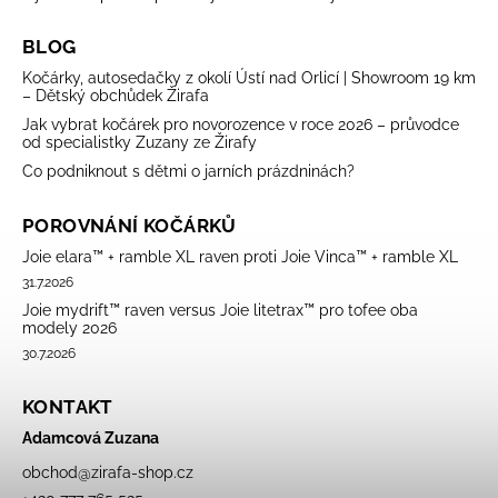
BLOG
Kočárky, autosedačky z okolí Ústí nad Orlicí | Showroom 19 km
– Dětský obchůdek Žirafa
Jak vybrat kočárek pro novorozence v roce 2026 – průvodce
od specialistky Zuzany ze Žirafy
Co podniknout s dětmi o jarních prázdninách?
POROVNÁNÍ KOČÁRKŮ
Joie elara™ + ramble XL raven proti Joie Vinca™ + ramble XL
31.7.2026
Joie mydrift™ raven versus Joie litetrax™ pro tofee oba
modely 2026
30.7.2026
KONTAKT
Adamcová Zuzana
obchod
@
zirafa-shop.cz