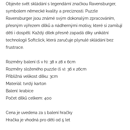
Objevte svět skládání s legendární značkou Ravensburger,
symbolem německé kvality a preciznosti. Puzzle
Ravensburger jsou známé svým dokonalým zpracováním,
přesným výřezem dílků a nádhernými motivy, které si zamilují
děti i dospělí. Každý dílek přesně zapadá díky unikátní
technologii Softclick, která zaručuje plynulé skládání bez
frustrace.
Rozměry balení (š v h): 38 x 28 x 6cm
Rozměry složeného puzzle (š v): 36 x 26cm
Přibližná velikost dílku: 3cm
Materiál: tvrdý karton
Balení: krabice
Počet dílků celkem: 400
Cena je uvedena za 1 balení hračky
Hračka je vhodná pro děti od 5 let