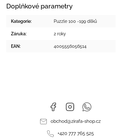
Doplňkové parametry
Kategorie
:
Puzzle 100 -199 dílků
Záruka
:
2 roky
EAN
:
4005556056514
Facebook
Instagram
Whatsapp
obchod
@
zirafa-shop.cz
+420 777 765 525