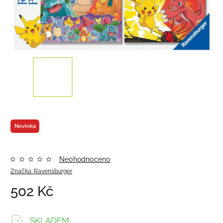
Novinka
Neohodnoceno
Značka:
Ravensburger
502 Kč
SKLADEM