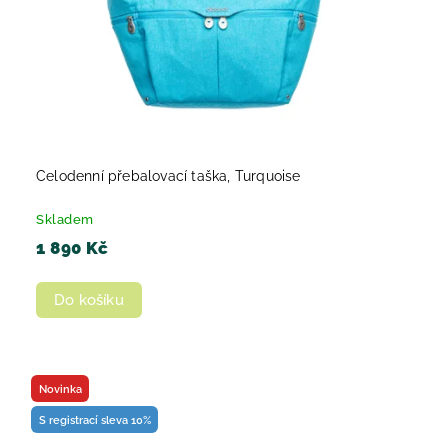
Celodenní přebalovací taška, Turquoise
Skladem
1 890 Kč
Do košíku
Novinka
S registrací sleva 10%