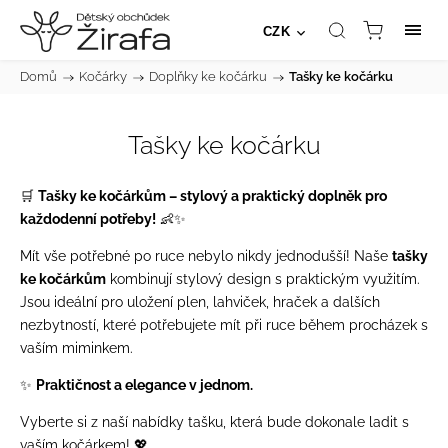
CZK
Domů
/
Kočárky
/
Doplňky ke kočárku
/
Tašky ke kočárku
Tašky ke kočárku
🛒
Tašky ke kočárkům – stylový a praktický doplněk pro
každodenní potřeby!
👶✨
Mít vše potřebné po ruce nebylo nikdy jednodušší! Naše
tašky
ke kočárkům
kombinují stylový design s praktickým využitím.
Jsou ideální pro uložení plen, lahviček, hraček a dalších
nezbytností, které potřebujete mít při ruce během procházek s
vaším miminkem.
✨
Praktičnost a elegance v jednom.
Vyberte si z naší nabídky tašku, která bude dokonale ladit s
vaším kočárkem! 💖