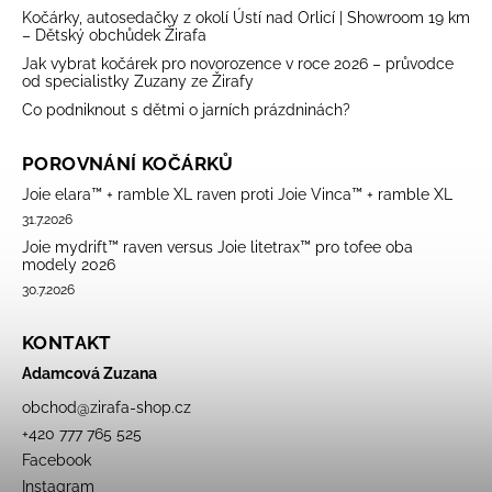
Kočárky, autosedačky z okolí Ústí nad Orlicí | Showroom 19 km
– Dětský obchůdek Žirafa
Jak vybrat kočárek pro novorozence v roce 2026 – průvodce
od specialistky Zuzany ze Žirafy
Co podniknout s dětmi o jarních prázdninách?
POROVNÁNÍ KOČÁRKŮ
Joie elara™ + ramble XL raven proti Joie Vinca™ + ramble XL
31.7.2026
Joie mydrift™ raven versus Joie litetrax™ pro tofee oba
modely 2026
30.7.2026
KONTAKT
Adamcová Zuzana
obchod
@
zirafa-shop.cz
+420 777 765 525
Facebook
Instagram