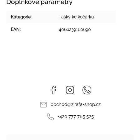
Doplňkové parametry
Kategorie
:
Tašky ke kočárku
EAN
:
4066239160690
Facebook
Instagram
Whatsapp
obchod
@
zirafa-shop.cz
+420 777 765 525