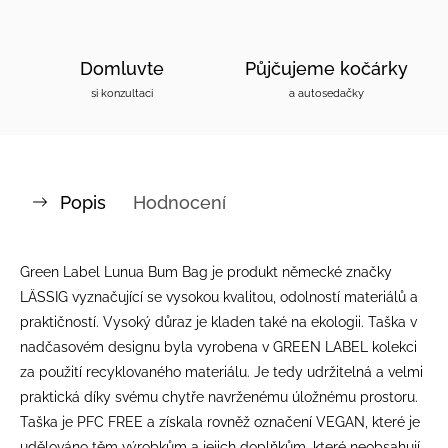
Domluvte
Půjčujeme kočárky
si konzultaci
a autosedačky
Popis
Hodnocení
Green Label Lunua Bum Bag je produkt německé značky
LÄSSIG vyznačující se vysokou kvalitou, odolností materiálů a
praktičností. Vysoký důraz je kladen také na ekologii. Taška v
nadčasovém designu byla vyrobena v GREEN LABEL kolekci
za použití recyklovaného materiálu. Je tedy udržitelná a velmi
praktická díky svému chytře navrženému úložnému prostoru.
Taška je PFC FREE a získala rovněž označení VEGAN, které je
udělováno těm výrobkům a jejich doplňkům, které neobsahují