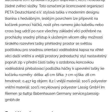
žádné zvířecí složky. Toto označení je licencované organizací
PETA Deutschland e.V. stylová taška v moderním designu
tkanina s hedvábným, lesklým povrchem lze připevnit na
kočárek pomocí háčků, nosit přes rameno jako kabelku nebo
cross bag udrží po ruce všechny základní věci potřebné na
procházky snadný přístup k uloženým věcem díky možnosti
širokého rozevření tašky přehledný prostor se světlou
podšívkou pro snadnou orientaci voděodolná kapsa na vlhké
věci další vnitřní a vnější prostory jednoduchý styl nastavitelný
popruh zip v přední části tašky s ozdobnou koncovkou
voděodolná přebalovací podložka háčky k upevnění tašky ke
kočárku rozměry: délka: 46 cm šířka: 7 cm výška: 28 cm
hmotnost: 0,457 kg objem: 8,2 l vnější materiál: 100% polyester
vnitřní materiál: 100% recyklovaný polyester Lässig GmbH Im
Riemen 32 64832 Babenhausen Germany service@laessig-
gmbh.de