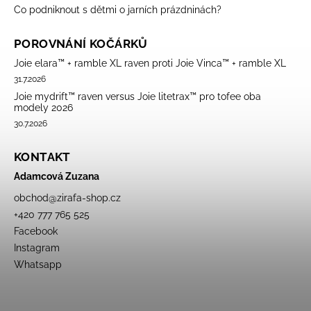
Co podniknout s dětmi o jarních prázdninách?
POROVNÁNÍ KOČÁRKŮ
Joie elara™ + ramble XL raven proti Joie Vinca™ + ramble XL
31.7.2026
Joie mydrift™ raven versus Joie litetrax™ pro tofee oba
modely 2026
30.7.2026
KONTAKT
Adamcová Zuzana
obchod
@
zirafa-shop.cz
+420 777 765 525
Facebook
Instagram
Whatsapp