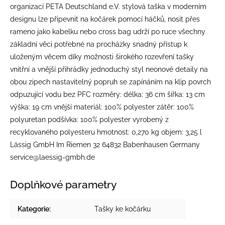
organizací PETA Deutschland e.V. stylová taška v moderním
designu lze připevnit na kočárek pomocí háčků, nosit přes
rameno jako kabelku nebo cross bag udrží po ruce všechny
základní věci potřebné na procházky snadný přístup k
uloženým věcem díky možnosti širokého rozevření tašky
vnitřní a vnější přihrádky jednoduchý styl neonové detaily na
obou zipech nastavitelný popruh se zapínáním na klip povrch
odpuzující vodu bez PFC rozměry: délka: 36 cm šířka: 13 cm
výška: 19 cm vnější materiál: 100% polyester zátěr: 100%
polyuretan podšívka: 100% polyester vyrobený z
recyklovaného polyesteru hmotnost: 0,270 kg objem: 3,25 l
Lässig GmbH Im Riemen 32 64832 Babenhausen Germany
service@laessig-gmbh.de
Doplňkové parametry
Kategorie
:
Tašky ke kočárku