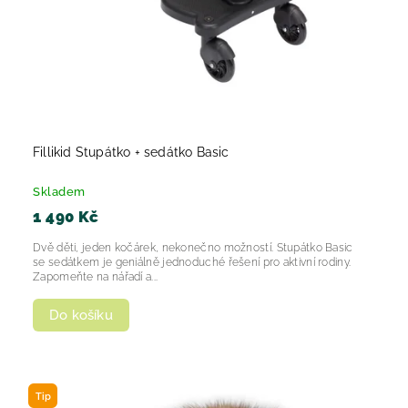
Fillikid Stupátko + sedátko Basic
Skladem
1 490 Kč
Dvě děti, jeden kočárek, nekonečno možností. Stupátko Basic
se sedátkem je geniálně jednoduché řešení pro aktivní rodiny.
Zapomeňte na nářadí a...
Do košíku
Tip