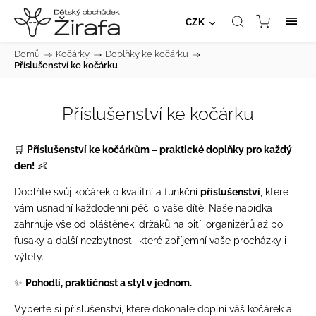
CZK
Domů
/
Kočárky
/
Doplňky ke kočárku
/
Příslušenství ke kočárku
Příslušenství ke kočárku
🛒
Příslušenství ke kočárkům – praktické doplňky pro každý
den!
👶
Doplňte svůj kočárek o kvalitní a funkční
příslušenství
, které
vám usnadní každodenní péči o vaše dítě. Naše nabídka
zahrnuje vše od pláštěnek, držáků na pití, organizérů až po
fusaky a další nezbytnosti, které zpříjemní vaše procházky i
výlety.
✨
Pohodlí, praktičnost a styl v jednom.
Vyberte si příslušenství, které dokonale doplní váš kočárek a