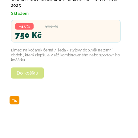
2025
Skladem
–15 %
890 Kč
750 Kč
Límec na kočárek černá / šedá - stylový doplněk na zimní
období, který zlepšuje vizáž kombinovaného nebo sportovního
kočárku.
Do košíku
Tip