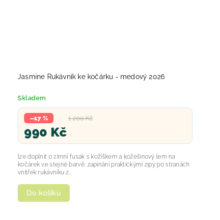
Jasmine Rukávník ke kočárku - medový 2026
Skladem
–17 %
1 200 Kč
990 Kč
lze doplnit o zimní fusak s kožíškem a kožešinový lem na
kočárek ve stejné barvě. zapínání praktickými zipy po stranách
vnitřek rukávníku z...
Do košíku