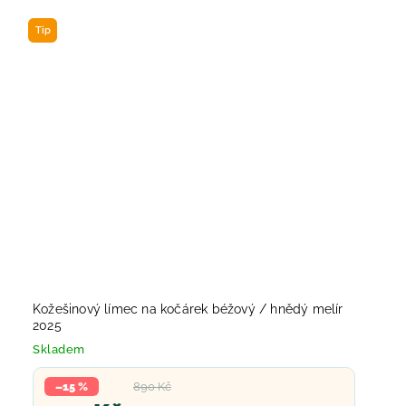
Tip
Kožešinový límec na kočárek béžový / hnědý melír
2025
Skladem
–15 %
890 Kč