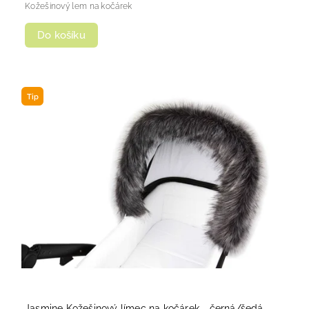
Kožešinový lem na kočárek
Do košíku
Tip
Jasmine Kožešinový límec na kočárek - černá/šedá