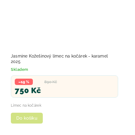
Jasmine Kožešinový límec na kočárek - karamel
2025
Skladem
–15 %
890 Kč
750 Kč
Límec na kočárek
Do košíku