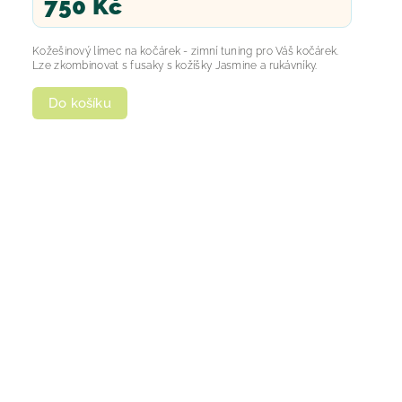
750 Kč
Kožešinový límec na kočárek - zimní tuning pro Váš kočárek.
Lze zkombinovat s fusaky s kožíšky Jasmine a rukávníky.
Do košíku