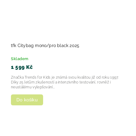
tfk Citybag mono/pro black 2025
Skladem
1 599 Kč
Značka Trends for Kids je známá svou kvalitou již od roku 1997.
Díky 25 letům zkušeností a intenzivního testování, rovněž i
neustálému vylepšování...
Do košíku