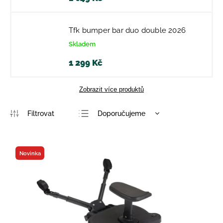
Tfk bumper bar duo double 2026
Skladem
1 299 Kč
Zobrazit více produktů
Doporučujeme
Nejlevnější
Nejdražší
Novinka
Nejprodávanější
Abecedně