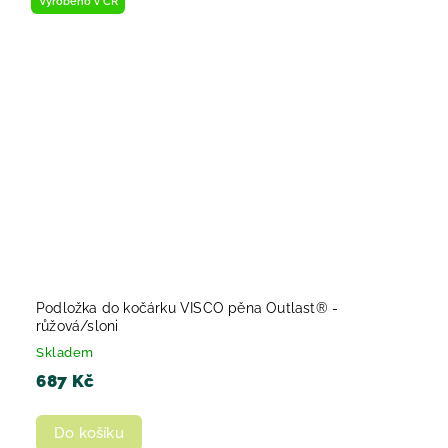
Vyrobeno v ČR
Podložka do kočárku VISCO pěna Outlast® -
růžová/sloni
Skladem
687 Kč
Do košíku