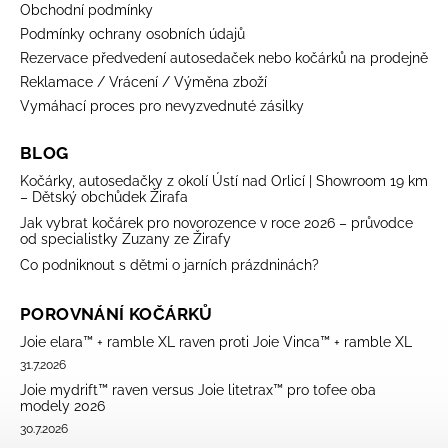
Obchodní podmínky
Podmínky ochrany osobních údajů
Rezervace předvedení autosedaček nebo kočárků na prodejně
Reklamace / Vrácení / Výměna zboží
Vymáhací proces pro nevyzvednuté zásilky
BLOG
Kočárky, autosedačky z okolí Ústí nad Orlicí | Showroom 19 km
– Dětský obchůdek Žirafa
Jak vybrat kočárek pro novorozence v roce 2026 – průvodce
od specialistky Zuzany ze Žirafy
Co podniknout s dětmi o jarních prázdninách?
POROVNÁNÍ KOČÁRKŮ
Joie elara™ + ramble XL raven proti Joie Vinca™ + ramble XL
31.7.2026
Joie mydrift™ raven versus Joie litetrax™ pro tofee oba
modely 2026
30.7.2026