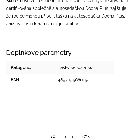
Skutečnost, že celodenní přebalovací taška byla testována a
certifikována společně s autosedačkou Doona Plus, zajišťuje,
že rodiče mohou připojit tašku na autosedačku Doona Plus,
aniž by došlo k narušení její stability.
Doplňkové parametry
Kategorie
:
Tašky ke kočárku
EAN
:
4897055660152
Facebook
Instagram
Whatsapp