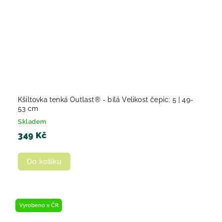
Kšiltovka tenká Outlast® - bílá Velikost čepic: 5 | 49-
53 cm
Skladem
349 Kč
Do košíku
Vyrobeno v ČR