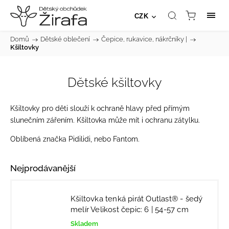
CZK
Domů
/
Dětské oblečení
/
Čepice, rukavice, nákrčníky |
/
Kšiltovky
Dětské kšiltovky
Kšiltovky pro děti slouží k ochraně hlavy před přímým
slunečním zářením. Kšiltovka může mít i
ochranu zátylku
.
Oblíbená značka
Pidilidi
, nebo
Fantom
.
Nejprodávanější
Kšiltovka tenká pirát Outlast® - šedý
melír Velikost čepic: 6 | 54-57 cm
Skladem