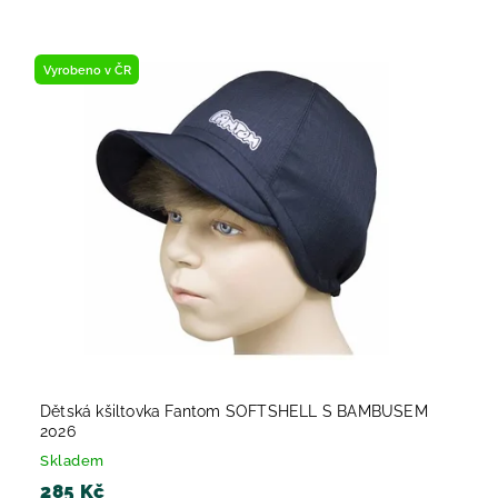
Nejlevnější
Nejdražší
Vyrobeno v ČR
Nejprodávanější
Abecedně
Dětská kšiltovka Fantom SOFTSHELL S BAMBUSEM
2026
Skladem
285 Kč