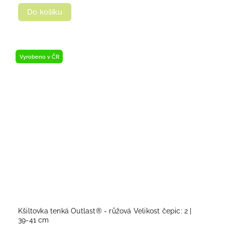
Do košíku
Vyrobeno v ČR
Kšiltovka tenká Outlast® - růžová Velikost čepic: 2 |
39-41 cm