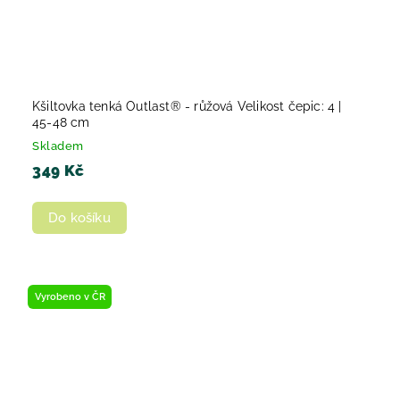
Kšiltovka tenká Outlast® - růžová Velikost čepic: 4 |
45-48 cm
Skladem
349 Kč
Do košíku
Vyrobeno v ČR