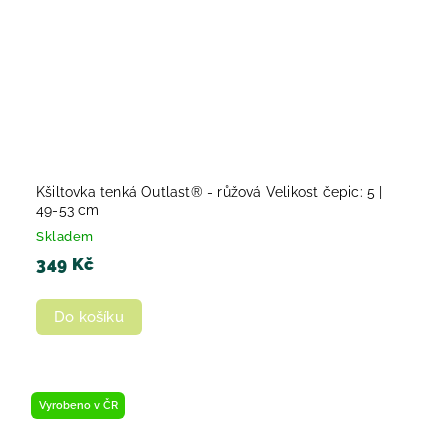
Kšiltovka tenká Outlast® - růžová Velikost čepic: 5 |
49-53 cm
Skladem
349 Kč
Do košíku
Vyrobeno v ČR