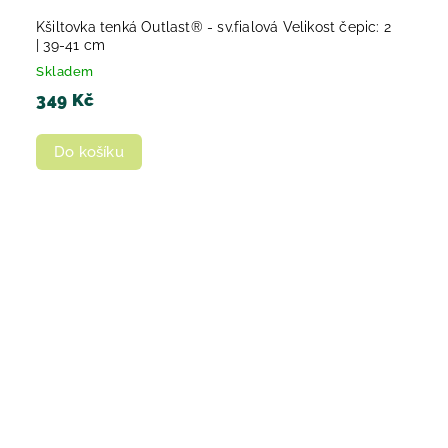
Kšiltovka tenká Outlast® - sv.fialová Velikost čepic: 2
| 39-41 cm
Skladem
349 Kč
Do košíku