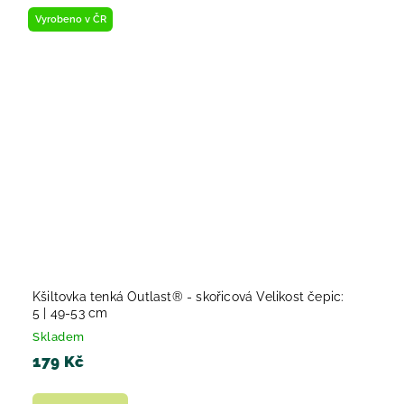
Vyrobeno v ČR
Kšiltovka tenká Outlast® - skořicová Velikost čepic:
5 | 49-53 cm
Skladem
179 Kč