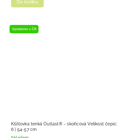
Do košíku
Vyrobeno v ČR
Kšiltovka tenká Outlast® - skořicová Velikost čepic:
6 | 54-57 cm
Skladem