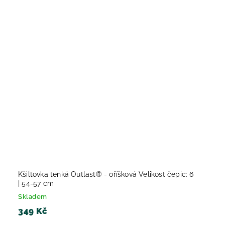
Kšiltovka tenká Outlast® - oříšková Velikost čepic: 6
| 54-57 cm
Skladem
349 Kč