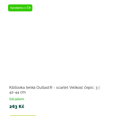
Vyrobeno v ČR
Kšiltovka tenká Outlast® - scarlet Velikost čepic: 3 |
42-44 cm
Skladem
263 Kč