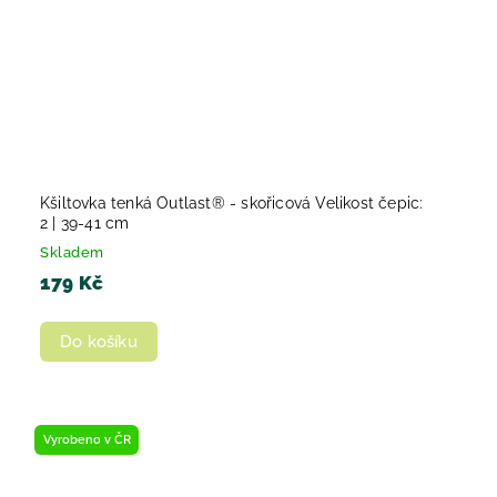
Kšiltovka tenká Outlast® - skořicová Velikost čepic:
2 | 39-41 cm
Skladem
179 Kč
Do košíku
Vyrobeno v ČR