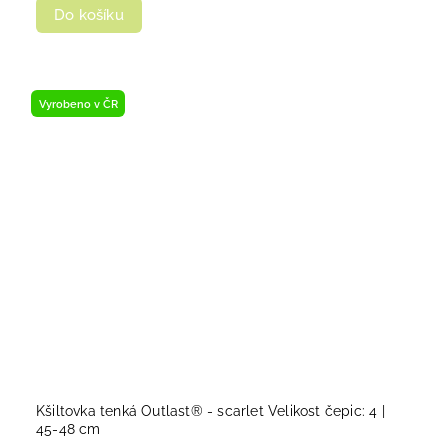
Do košíku
Vyrobeno v ČR
Kšiltovka tenká Outlast® - scarlet Velikost čepic: 4 |
45-48 cm