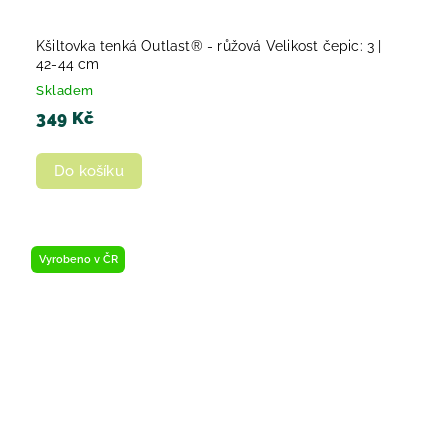
Kšiltovka tenká Outlast® - růžová Velikost čepic: 3 |
42-44 cm
Skladem
349 Kč
Do košíku
Vyrobeno v ČR