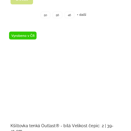
+ další
50
56
46
Vyrobeno v ČR
Kšiltovka tenká Outlast® - bílá Velikost čepic: 2 | 39-
41 cm