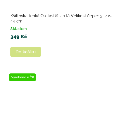
Kšiltovka tenká Outlast® - bílá Velikost čepic: 3 | 42-
44 cm
Skladem
349 Kč
Do košíku
Vyrobeno v ČR