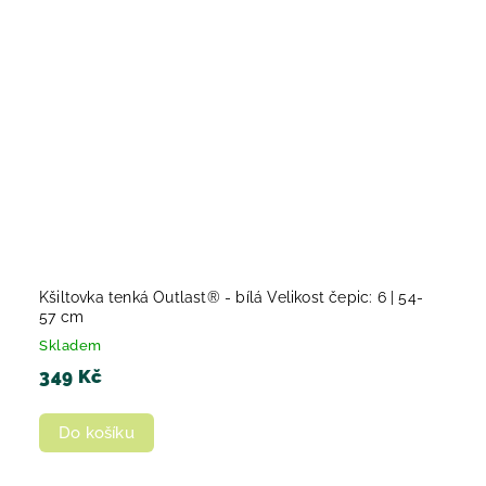
Kšiltovka tenká Outlast® - bílá Velikost čepic: 6 | 54-
57 cm
Skladem
349 Kč
Do košíku