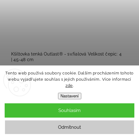
Kšiltovka tenká Outlast® - sv.fialová Velikost čepic: 4
| 45-48 cm
Skladem
Tento web používá soubory cookie. Dalším procházením tohoto
349 Kč
webu vyjadřujete souhlas s jejich používáním.. Více informací
zde
.
Do košíku
Nastavení
Souhlasím
Odmítnout