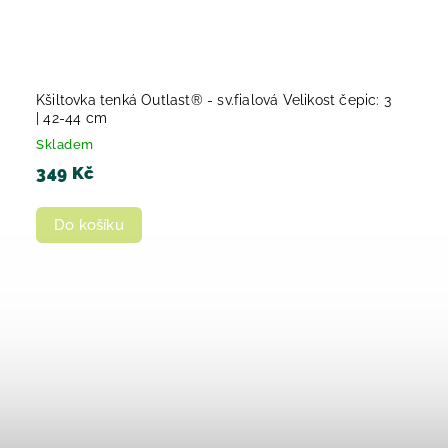
Kšiltovka tenká Outlast® - sv.fialová Velikost čepic: 3
| 42-44 cm
Skladem
349 Kč
Do košíku