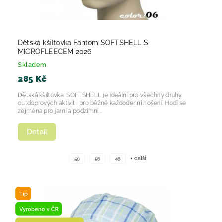
Dětská kšiltovka Fantom SOFTSHELL S
MICROFLEECEM 2026
Skladem
285 Kč
Dětská kšiltovka SOFTSHELL je ideální pro všechny druhy
outdoorových aktivit i pro běžné každodenní nošení. Hodí se
zejména pro jarní a podzimní...
Detail
+ další
50
56
46
Tip
Vyrobeno v ČR