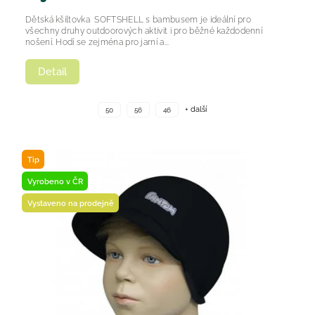
Dětská kšiltovka SOFTSHELL s bambusem je ideální pro
všechny druhy outdoorových aktivit i pro běžné každodenní
nošení. Hodí se zejména pro jarní a...
Detail
+ další
50
56
46
Tip
Vyrobeno v ČR
Vystaveno na prodejně