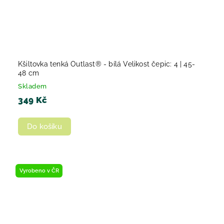
Kšiltovka tenká Outlast® - bílá Velikost čepic: 4 | 45-
48 cm
Skladem
349 Kč
Do košíku
Vyrobeno v ČR