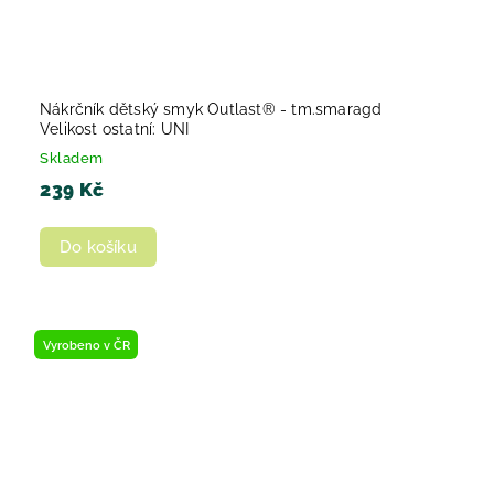
Nákrčník dětský smyk Outlast® - tm.smaragd
Velikost ostatní: UNI
Skladem
239 Kč
Do košíku
Vyrobeno v ČR