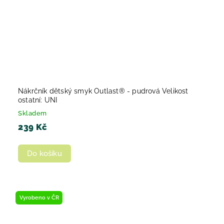
Nákrčník dětský smyk Outlast® - pudrová Velikost
ostatní: UNI
Skladem
239 Kč
Do košíku
Vyrobeno v ČR