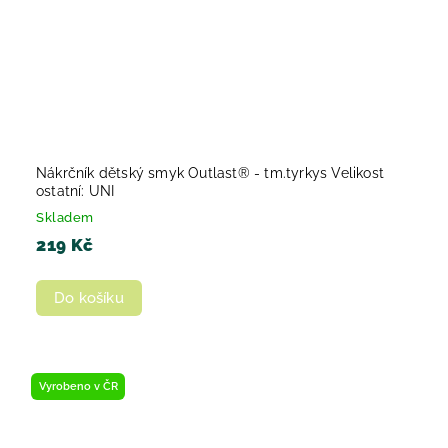
Nákrčník dětský smyk Outlast® - tm.tyrkys Velikost
ostatní: UNI
Skladem
219 Kč
Do košíku
Vyrobeno v ČR