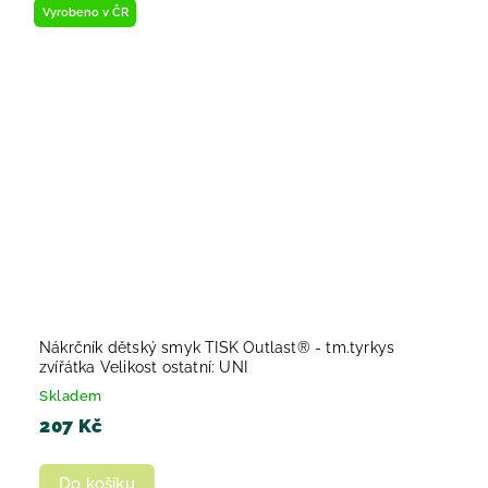
Vyrobeno v ČR
Nákrčník dětský smyk TISK Outlast® - tm.tyrkys
zvířátka Velikost ostatní: UNI
Skladem
207 Kč
Do košíku