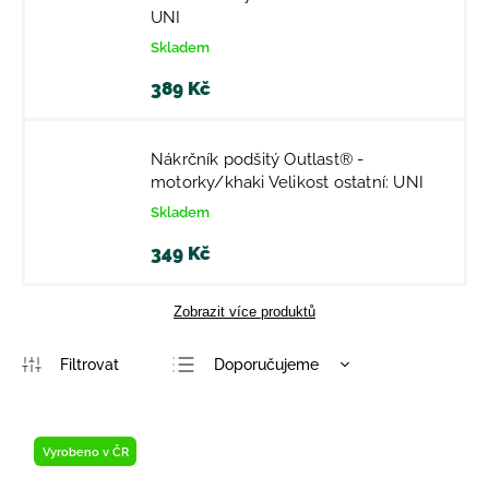
UNI
Skladem
389 Kč
Nákrčník podšitý Outlast® -
motorky/khaki Velikost ostatní: UNI
Skladem
349 Kč
Zobrazit více produktů
Doporučujeme
Nejlevnější
Nejdražší
Vyrobeno v ČR
Nejprodávanější