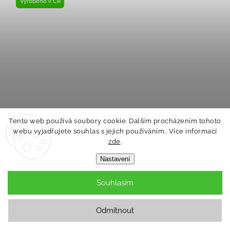
Vyrobeno v ČR
Tento web používá soubory cookie. Dalším procházením tohoto
webu vyjadřujete souhlas s jejich používáním.. Více informací
zde
.
Nákrčník dětský tenký Outlast® - skořicová Velikost
Nastavení
ostatní: UNI
Skladem
Souhlasím
159 Kč
Odmítnout
Do košíku