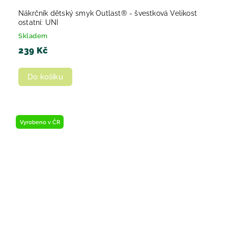
Nákrčník dětský smyk Outlast® - švestková Velikost
ostatní: UNI
Skladem
239 Kč
Do košíku
Vyrobeno v ČR