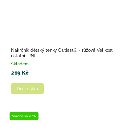
Nákrčník dětský tenký Outlast® - růžová Velikost
ostatní: UNI
Skladem
219 Kč
Do košíku
Vyrobeno v ČR