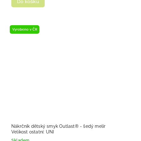
Do košíku
Vyrobeno v ČR
Nákrčník dětský smyk Outlast® - šedý melír
Velikost ostatní: UNI
Skladem