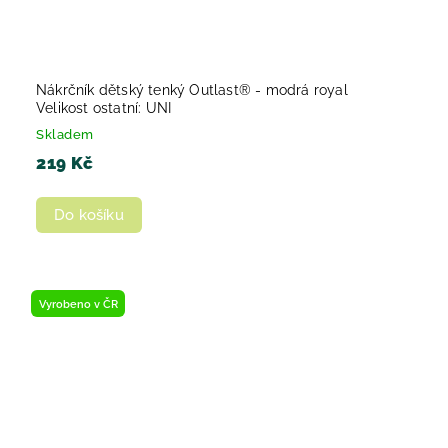
Nákrčník dětský tenký Outlast® - modrá royal
Velikost ostatní: UNI
Skladem
219 Kč
Do košíku
Vyrobeno v ČR