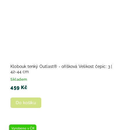
Klobouk tenký Outlast® - oříšková Velikost čepic: 3 |
42-44 cm
Skladem
459 Kč
Do košíku
Vyrobeno v ČR