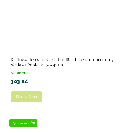
Kšiltovka tenká pirát Outlast® - bílá/pruh bíločerný
Velikost čepic: 2 | 39-41 cm
Skladem
303 Kč
Do košíku
Vyrobeno v ČR