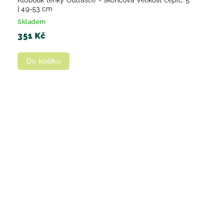
Klobouk tenký Outlast® - skořicová Velikost čepic: 5
| 49-53 cm
Skladem
351 Kč
Do košíku