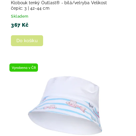
Klobouk tenký Outlast® - bílá/velryba Velikost
čepic: 3 | 42-44 cm
Skladem
367 Kč
Do košíku
Vyrobeno v ČR