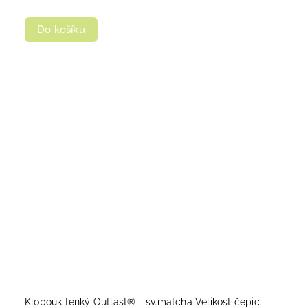
Do košíku
Klobouk tenký Outlast® - sv.matcha Velikost čepic: