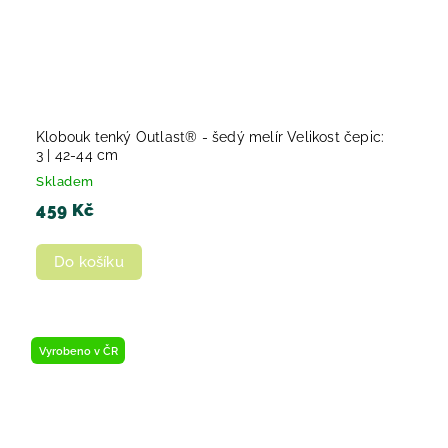
Klobouk tenký Outlast® - šedý melír Velikost čepic:
3 | 42-44 cm
Skladem
459 Kč
Do košíku
Vyrobeno v ČR