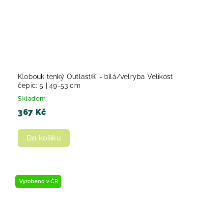
Klobouk tenký Outlast® - bílá/velryba Velikost
čepic: 5 | 49-53 cm
Skladem
367 Kč
Do košíku
Vyrobeno v ČR