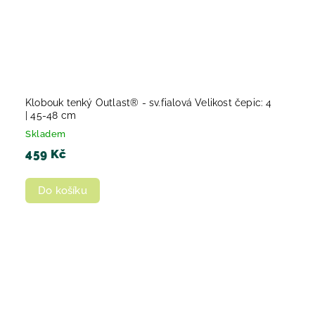
Klobouk tenký Outlast® - sv.fialová Velikost čepic: 4
| 45-48 cm
Skladem
459 Kč
Do košíku