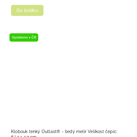
Do košíku
Vyrobeno v ČR
Klobouk tenký Outlast® - šedý melír Velikost čepic:
6 | 54-57 cm