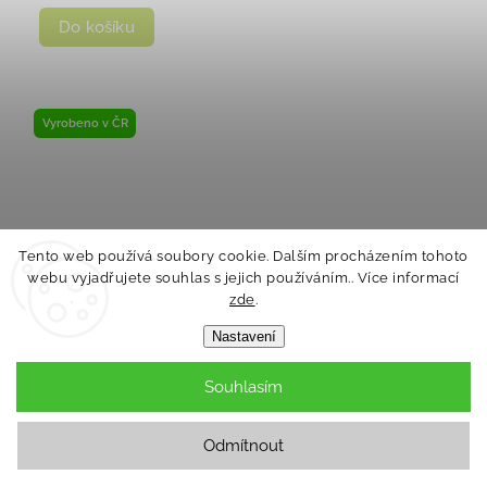
Do košíku
Vyrobeno v ČR
Tento web používá soubory cookie. Dalším procházením tohoto
webu vyjadřujete souhlas s jejich používáním.. Více informací
zde
.
Nastavení
Souhlasím
Odmítnout
Kšiltovka tenká pirát Outlast® - bílá/pruh bíločerný
Velikost čepic: 5 | 49-53 cm