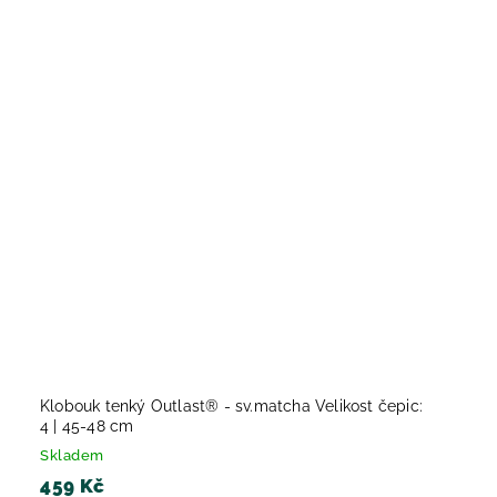
Klobouk tenký Outlast® - sv.matcha Velikost čepic:
4 | 45-48 cm
Skladem
459 Kč