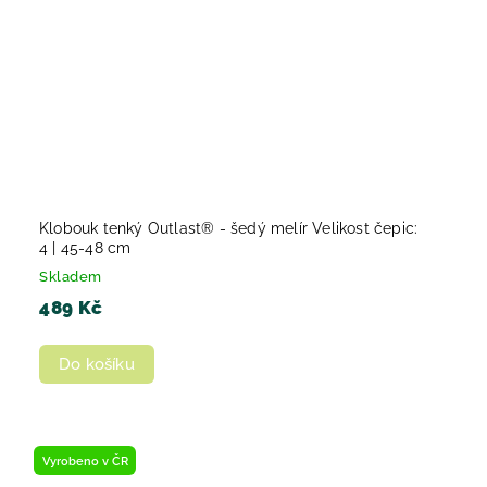
Klobouk tenký Outlast® - šedý melír Velikost čepic:
4 | 45-48 cm
Skladem
489 Kč
Do košíku
Vyrobeno v ČR