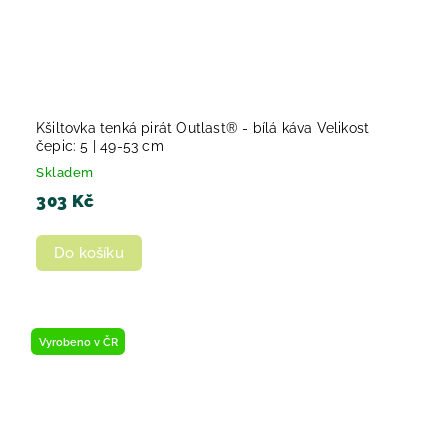
Kšiltovka tenká pirát Outlast® - bílá káva Velikost
čepic: 5 | 49-53 cm
Skladem
303 Kč
Do košíku
Vyrobeno v ČR