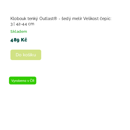
Klobouk tenký Outlast® - šedý melír Velikost čepic:
3 | 42-44 cm
Skladem
489 Kč
Do košíku
Vyrobeno v ČR