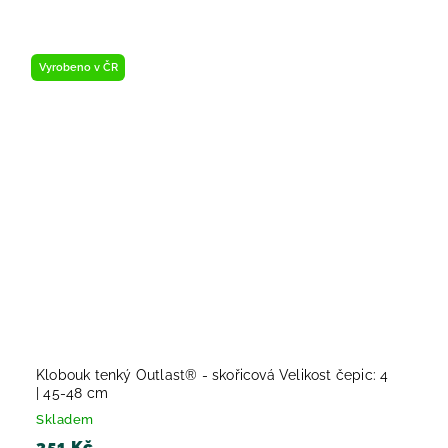
Vyrobeno v ČR
Klobouk tenký Outlast® - skořicová Velikost čepic: 4
| 45-48 cm
Skladem
351 Kč