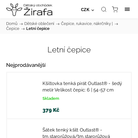
CZK
Domů
/
Dětské oblečení
/
Čepice, rukavice, nákrčníky |
/
Čepice
/
Letní čepice
Letní čepice
Nejprodávanější
Kšiltovka tenká pirát Outlast® - šedý
melír Velikost čepic: 6 | 54-57 cm
Skladem
379 Kč
Šátek tenký kšilt Outlast® -
tm.starorůžová/tm.starorůžová