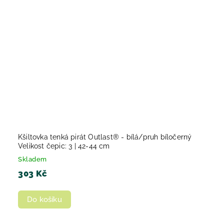
Kšiltovka tenká pirát Outlast® - bílá/pruh bíločerný
Velikost čepic: 3 | 42-44 cm
Skladem
303 Kč
Do košíku