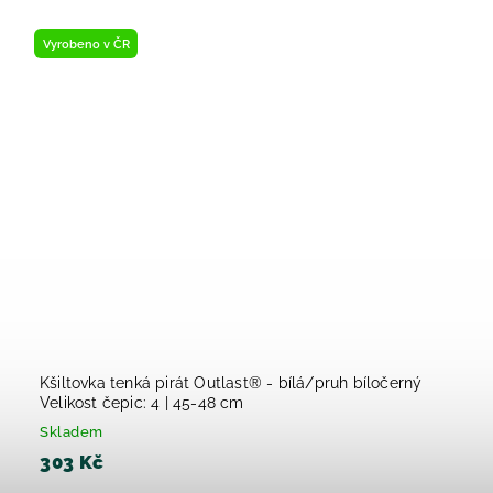
Vyrobeno v ČR
Kšiltovka tenká pirát Outlast® - bílá/pruh bíločerný
Velikost čepic: 4 | 45-48 cm
Skladem
303 Kč