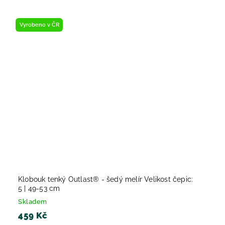
Vyrobeno v ČR
Klobouk tenký Outlast® - šedý melír Velikost čepic:
5 | 49-53 cm
Skladem
459 Kč