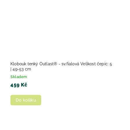
Klobouk tenký Outlast® - sv.fialová Velikost čepic: 5
| 49-53 cm
Skladem
459 Kč
Do košíku