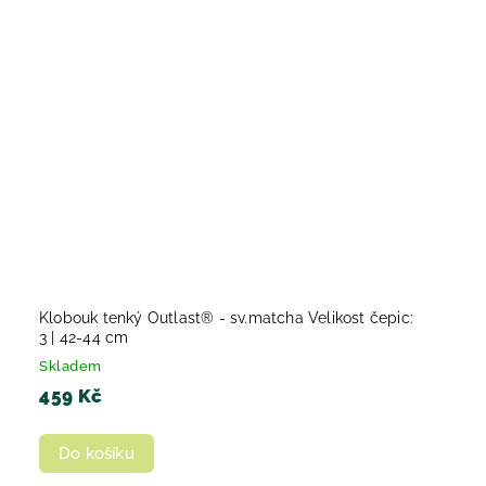
Klobouk tenký Outlast® - sv.matcha Velikost čepic:
3 | 42-44 cm
Skladem
459 Kč
Do košíku