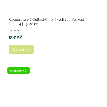
Klobouk tenký Outlast® - bílá/velryba Velikost
čepic: 4 | 45-48 cm
Skladem
367 Kč
Do košíku
Vyrobeno v ČR