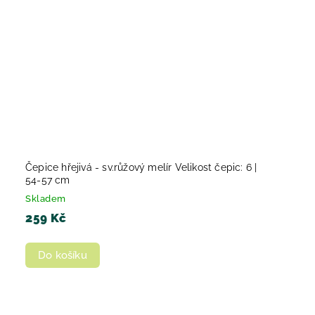
Čepice hřejivá - sv.růžový melír Velikost čepic: 6 |
54-57 cm
Skladem
259 Kč
Do košíku