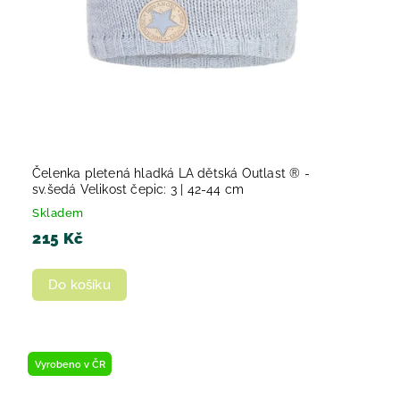
Čelenka pletená hladká LA dětská Outlast ® -
sv.šedá Velikost čepic: 3 | 42-44 cm
Skladem
215 Kč
Do košíku
Vyrobeno v ČR