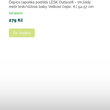
Čepice laponka podšitá LESK Outlast® - tm.šedý
melír lesk/růžová baby Velikost čepic: 6 | 54-57 cm
Skladem
279 Kč
Do košíku