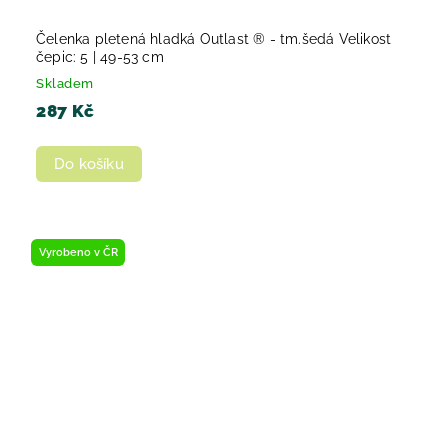
Čelenka pletená hladká Outlast ® - tm.šedá Velikost
čepic: 5 | 49-53 cm
Skladem
287 Kč
Do košíku
Vyrobeno v ČR