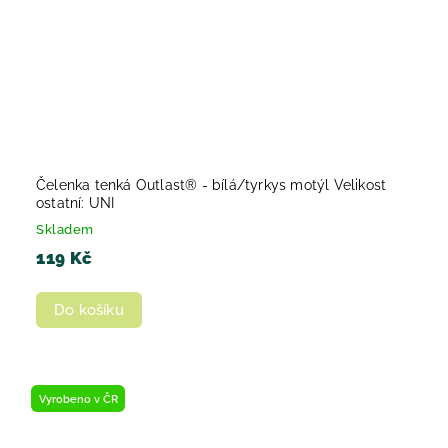
Čelenka tenká Outlast® - bílá/tyrkys motýl Velikost
ostatní: UNI
Skladem
119 Kč
Do košíku
Vyrobeno v ČR