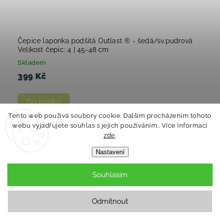
Čepice laponka podšitá Outlast ® - šedá/sv.pudrová
Velikost čepic: 4 | 45-48 cm
Skladem
399 Kč
Do košíku
Tento web používá soubory cookie. Dalším procházením tohoto
webu vyjadřujete souhlas s jejich používáním.. Více informací
zde
.
Nastavení
Souhlasím
Odmítnout