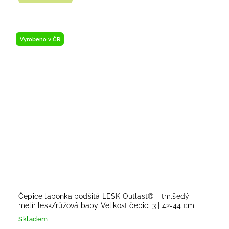
Vyrobeno v ČR
Čepice laponka podšitá LESK Outlast® - tm.šedý
melír lesk/růžová baby Velikost čepic: 3 | 42-44 cm
Skladem