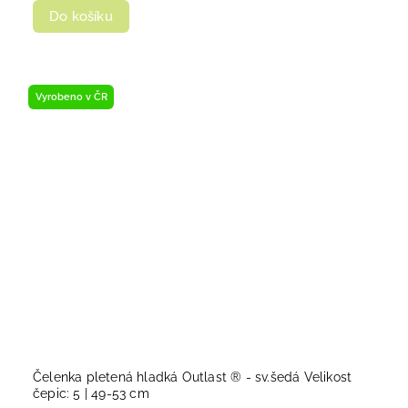
Do košíku
Vyrobeno v ČR
Čelenka pletená hladká Outlast ® - sv.šedá Velikost
čepic: 5 | 49-53 cm