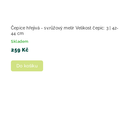
Čepice hřejivá - sv.růžový melír Velikost čepic: 3 | 42-
44 cm
Skladem
259 Kč
Do košíku