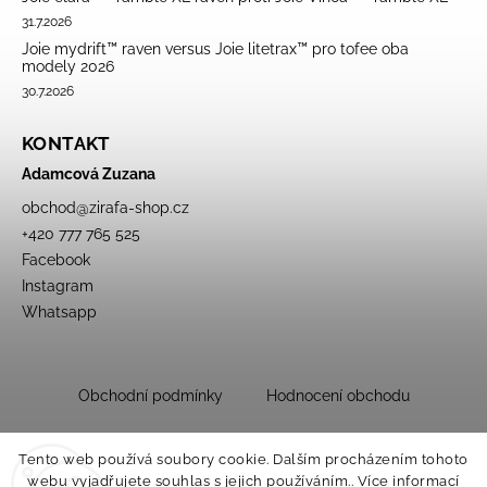
31.7.2026
Joie mydrift™ raven versus Joie litetrax™ pro tofee oba
modely 2026
30.7.2026
KONTAKT
Adamcová Zuzana
obchod
@
zirafa-shop.cz
+420 777 765 525
Facebook
Instagram
Whatsapp
Obchodní podmínky
Hodnocení obchodu
Tento web používá soubory cookie. Dalším procházením tohoto
webu vyjadřujete souhlas s jejich používáním.. Více informací