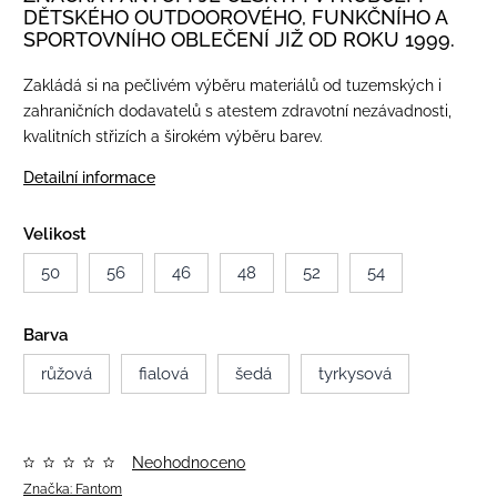
DĚTSKÉHO OUTDOOROVÉHO, FUNKČNÍHO A
SPORTOVNÍHO OBLEČENÍ JIŽ OD ROKU 1999.
Zakládá si na pečlivém výběru materiálů od tuzemských i
zahraničních dodavatelů s atestem zdravotní nezávadnosti,
kvalitních střizích a širokém výběru barev.
Detailní informace
Velikost
50
56
46
48
52
54
Barva
růžová
fialová
šedá
tyrkysová
Neohodnoceno
Značka:
Fantom