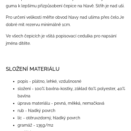
guma k lepšímu přizpůsobení čepice na hlavě. Střih je nad uši.
Pro určení velikosti měřte obvod hlavy nad ušima přes čelo.Je
dobré mít rezervu minimálně 1cm.
Ve všech čepicích je všitá popisovací cedulka pro napsání
jména dítěte.
SLOŽENÍ MATERIÁLU
popis - plátno, lehké, vzdušnos
né
složení - 100% bavlna-kostky, základ 60% polyester, 40%
bavlna
úprava materiálu - pevná, měkká, nemačkavá
rub - hladký povrch
líc - otěruvzdorný, hladký povrch
gramáž - 135g/m2