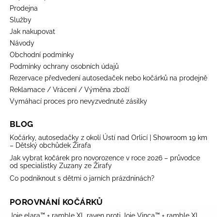
Prodejna
Služby
Jak nakupovat
Návody
Obchodní podmínky
Podmínky ochrany osobních údajů
Rezervace předvedení autosedaček nebo kočárků na prodejně
Reklamace / Vrácení / Výměna zboží
Vymáhací proces pro nevyzvednuté zásilky
BLOG
Kočárky, autosedačky z okolí Ústí nad Orlicí | Showroom 19 km
– Dětský obchůdek Žirafa
Jak vybrat kočárek pro novorozence v roce 2026 – průvodce
od specialistky Zuzany ze Žirafy
Co podniknout s dětmi o jarních prázdninách?
POROVNÁNÍ KOČÁRKŮ
Joie elara™ + ramble XL raven proti Joie Vinca™ + ramble XL