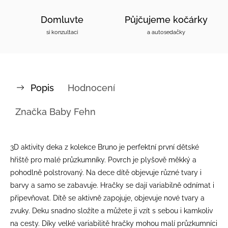
Domluvte
Půjčujeme kočárky
si konzultaci
a autosedačky
Popis
Hodnocení
Značka
Baby Fehn
3D aktivity deka z kolekce Bruno je perfektní první dětské
hřiště pro malé průzkumníky. Povrch je plyšově měkký a
pohodlně polstrovaný. Na dece dítě objevuje různé tvary i
barvy a samo se zabavuje. Hračky se dají variabilně odnímat i
připevňovat. Dítě se aktivně zapojuje, objevuje nové tvary a
zvuky. Deku snadno složíte a můžete ji vzít s sebou i kamkoliv
na cesty. Díky velké variabilitě hračky mohou malí průzkumníci