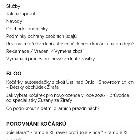
Služby
Jak nakupovat
Návody
Obchodní podmínky
Podmínky ochrany osobních údajů
Rezervace předvedení autosedaček nebo kočárků na prodejně
Reklamace / Vrácení / Výměna zboží
Vymáhací proces pro nevyzvednuté zásilky
BLOG
Kočárky, autosedačky z okolí Ústí nad Orlicí | Showroom 19 km
– Dětský obchůdek Žirafa
Jak vybrat kočárek pro novorozence v roce 2026 – průvodce
od specialistky Zuzany ze Žirafy
Co podniknout s dětmi o jarních prázdninách?
POROVNÁNÍ KOČÁRKŮ
Joie elara™ + ramble XL raven proti Joie Vinca™ + ramble XL
31.7.2026