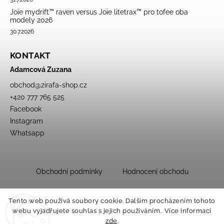
Joie mydrift™ raven versus Joie litetrax™ pro tofee oba
modely 2026
30.7.2026
KONTAKT
Adamcová Zuzana
obchod
@
zirafa-shop.cz
+420 777 765 525
Facebook
Instagram
Whatsapp
Obchodní podmínky
Hodnocení obchodu
Tento web používá soubory cookie. Dalším procházením tohoto
webu vyjadřujete souhlas s jejich používáním.. Více informací
zde
.