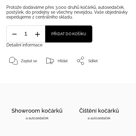
Protože dodáváme přes 3.000 druhů kočárků, autosedaček,
postýlek, do prodejny se všechny nevejdou. Vaše objednávky
expedujeme z centrálního skladu.
PŘIDAT DO KOŠÍKU
Detailní informace
Zeptat se
Hlídat
Sdílet
Showroom kočárků
Čištění kočárků
a autosedaček
a autosedaček