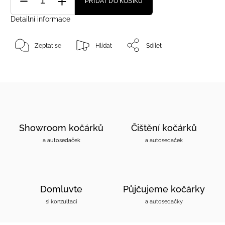
PŘIDAT DO KOŠÍKU
Detailní informace
Zeptat se
Hlídat
Sdílet
Showroom kočárků
Čištění kočárků
a autosedaček
a autosedaček
Domluvte
Půjčujeme kočárky
si konzultaci
a autosedačky