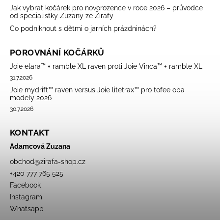
Jak vybrat kočárek pro novorozence v roce 2026 – průvodce
od specialistky Zuzany ze Žirafy
Co podniknout s dětmi o jarních prázdninách?
POROVNÁNÍ KOČÁRKŮ
Joie elara™ + ramble XL raven proti Joie Vinca™ + ramble XL
31.7.2026
Joie mydrift™ raven versus Joie litetrax™ pro tofee oba
modely 2026
30.7.2026
KONTAKT
Adamcová Zuzana
obchod
@
zirafa-shop.cz
+420 777 765 525
Facebook
Instagram
Whatsapp