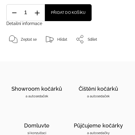
PŘIDAT DO KOŠÍKU
Detailní informace
Zeptat se
Hlídat
Sdílet
Showroom kočárků
Čištění kočárků
a autosedaček
a autosedaček
Domluvte
Půjčujeme kočárky
si konzultaci
a autosedačky