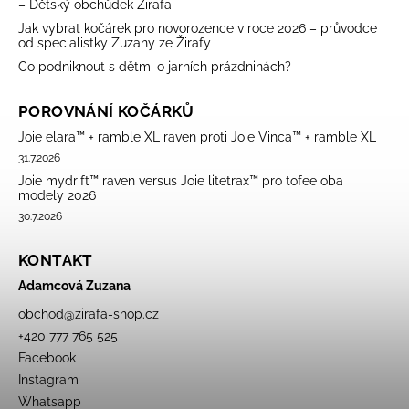
– Dětský obchůdek Žirafa
Jak vybrat kočárek pro novorozence v roce 2026 – průvodce
od specialistky Zuzany ze Žirafy
Co podniknout s dětmi o jarních prázdninách?
POROVNÁNÍ KOČÁRKŮ
Joie elara™ + ramble XL raven proti Joie Vinca™ + ramble XL
31.7.2026
Joie mydrift™ raven versus Joie litetrax™ pro tofee oba
modely 2026
30.7.2026
KONTAKT
Adamcová Zuzana
obchod
@
zirafa-shop.cz
+420 777 765 525
Facebook
Instagram
Whatsapp