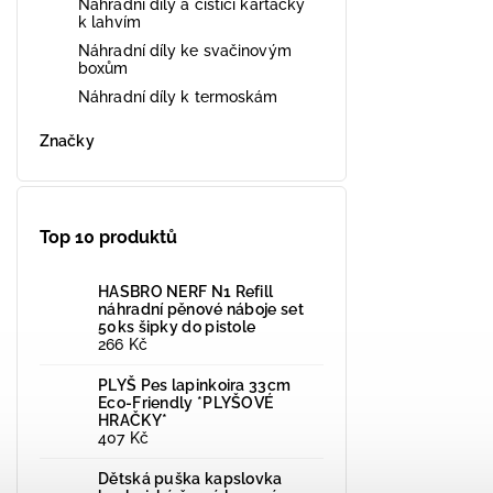
Náhradní díly a čistící kartáčky
k lahvím
Náhradní díly ke svačinovým
boxům
Náhradní díly k termoskám
Značky
Top 10 produktů
HASBRO NERF N1 Refill
náhradní pěnové náboje set
50ks šipky do pistole
266 Kč
PLYŠ Pes lapinkoira 33cm
Eco-Friendly *PLYŠOVÉ
HRAČKY*
407 Kč
Dětská puška kapslovka