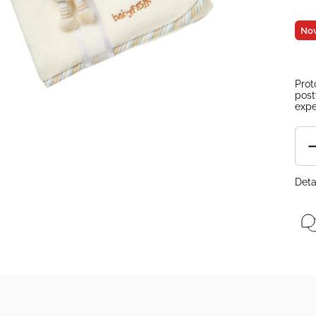
Nov
Prot
post
expe
Deta