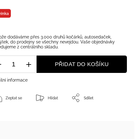
inka
ože dodáváme přes 3.000 druhů kočárků, autosedaček,
ýlek, do prodejny se všechny nevejdou. Vaše objednávky
dujeme z centrálního skladu.
PŘIDAT DO KOŠÍKU
ilní informace
Zeptat se
Hlídat
Sdílet