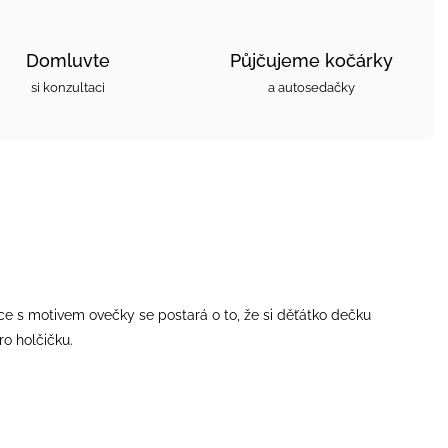
Domluvte
Půjčujeme kočárky
si konzultaci
a autosedačky
e s motivem ovečky se postará o to, že si děťátko dečku
o holčičku.