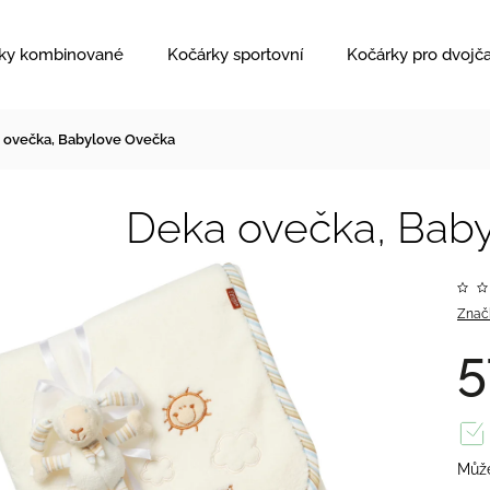
ky kombinované
Kočárky sportovní
Kočárky pro dvojč
 ovečka, Babylove Ovečka
Deka ovečka, Bab
Znač
5
Může