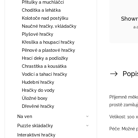
Přítulky a muchláčci
Chodítka a lehátka
Showr
Kolotoče nad postýlku
Naučné hračky, vkládačky
a 
Plyšové hračky
Křesílka a houpací hračky
Pěnové a plastové hračky
Hrací deky a podložky
Chrastítka a kousátka
Popi
Vodící a tahací hračky
Hudební hračky
Hračky do vody
Příjemně měko
Úložné boxy
prostě zamilu
Dřevěné hračky
Na ven
Velikost: 100 
Puzzle skládačky
Péče: Možné pr
Interaktivní hračky