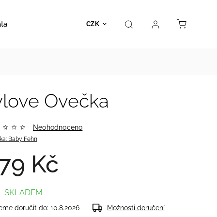
ata
Autosedačky
Hračky
Prodejna
Kontakt
CZK
ylove Ovečka
Neohodnoceno
ka:
Baby Fehn
79 Kč
SKLADEM
me doručit do:
10.8.2026
Možnosti doručení