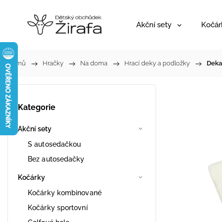
Akční sety
Kočár
Domů
/
Hračky
/
Na doma
/
Hrací deky a podložky
/
Deka
Kategorie
Akční sety
S autosedačkou
Bez autosedačky
Kočárky
Kočárky kombinované
Kočárky sportovní