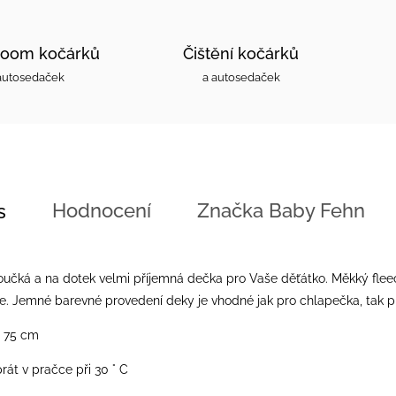
oom kočárků
Čištění kočárků
autosedaček
a autosedaček
Hodnocení
Značka
Baby Fehn
s
učká a na dotek velmi příjemná dečka pro Vaše děťátko. Měkký fleec
je. Jemné barevné provedení deky je vhodné jak pro chlapečka, tak pr
x 75 cm
át v pračce při 30 ° C