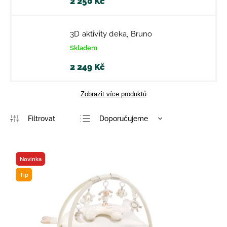
2 250 Kč
3D aktivity deka, Bruno
Skladem
2 249 Kč
Zobrazit více produktů
Doporučujeme
Nejlevnější
Nejdražší
Novinka
Nejprodávanější
Tip
Abecedně