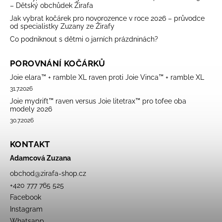
– Dětský obchůdek Žirafa
Jak vybrat kočárek pro novorozence v roce 2026 – průvodce
od specialistky Zuzany ze Žirafy
Co podniknout s dětmi o jarních prázdninách?
POROVNÁNÍ KOČÁRKŮ
Joie elara™ + ramble XL raven proti Joie Vinca™ + ramble XL
31.7.2026
Joie mydrift™ raven versus Joie litetrax™ pro tofee oba
modely 2026
30.7.2026
KONTAKT
Adamcová Zuzana
obchod
@
zirafa-shop.cz
+420 777 765 525
Facebook
Instagram
Whatsapp