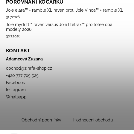
POROVNÁNÍ KOČÁRKŮ
Joie elara™ + ramble XL raven proti Joie Vinca™ + ramble XL
31.7.2026
Joie mydrift™ raven versus Joie litetrax™ pro tofee oba
modely 2026
30.7.2026
KONTAKT
Adamcová Zuzana
obchod
@
zirafa-shop.cz
+420 777 765 525
Facebook
Instagram
Whatsapp
Obchodní podmínky
Hodnocení obchodu