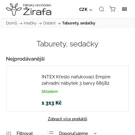
CZK
Domů
/
Hračky
/
Ostatní
/
Taburety, sedačky
Taburety, sedačky
Nejprodávanější
INTEX Křeslo nafukovací Empire
zahradní nábytek 3 barvy 68582
Skladem
1 313 Kč
Zobrazit více produktů
Doporučujeme