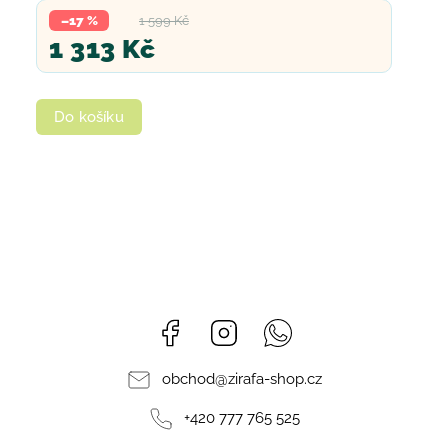
–17 %
1 599 Kč
1 313 Kč
Do košíku
Facebook
Instagram
Whatsapp
obchod
@
zirafa-shop.cz
+420 777 765 525