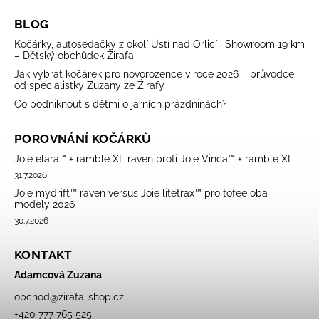
BLOG
Kočárky, autosedačky z okolí Ústí nad Orlicí | Showroom 19 km
– Dětský obchůdek Žirafa
Jak vybrat kočárek pro novorozence v roce 2026 – průvodce
od specialistky Zuzany ze Žirafy
Co podniknout s dětmi o jarních prázdninách?
POROVNÁNÍ KOČÁRKŮ
Joie elara™ + ramble XL raven proti Joie Vinca™ + ramble XL
31.7.2026
Joie mydrift™ raven versus Joie litetrax™ pro tofee oba
modely 2026
30.7.2026
KONTAKT
Adamcová Zuzana
obchod
@
zirafa-shop.cz
+420 777 765 525