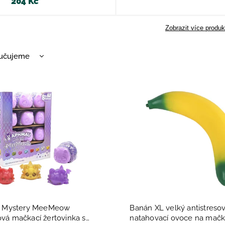
204 Kč
Zobrazit více produk
učujeme
nější
žší
dávanější
dně
Mystery MeeMeow
Banán XL velký antistreso
ová mačkací žertovinka s
natahovací ovoce na mačk