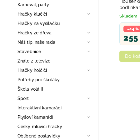
Housenka
Karneval, party
bodlinkam
Světlo
Hračky klučičí
Skladem
Hračky na vysílačku
–14 %
Hračky ze dřeva
255
Náš tip, naše rada
Stavebnice
Do koš
Znáte z televize
Hračky holčičí
Potřeby pro školáky
Škola volá!!!
Sport
Interaktivní kamarádi
Plyšoví kamarádi
Česky mluvící hračky
Oblíbené postavičky