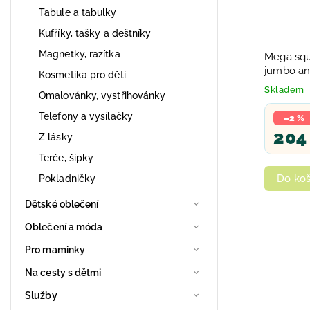
Tabule a tabulky
Kufříky, tašky a deštníky
Magnetky, razítka
Mega squ
jumbo an
Kosmetika pro děti
zelenina
Skladem
Omalovánky, vystřihovánky
Telefony a vysílačky
–2 %
204
Z lásky
Terče, šipky
Do koš
Pokladničky
Dětské oblečení
Oblečení a móda
Pro maminky
Na cesty s dětmi
Služby