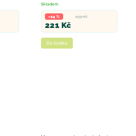
Skladem
–14 %
259 Kč
221 Kč
Do košíku