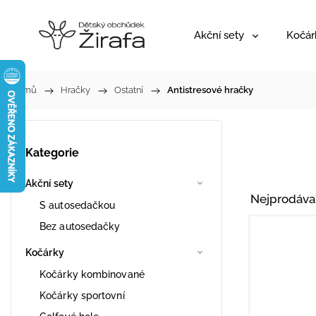
Akční sety
Kočár
Domů
/
Hračky
/
Ostatní
/
Antistresové hračky
Kategorie
Akční sety
Nejprodáva
S autosedačkou
Bez autosedačky
Kočárky
Kočárky kombinované
Kočárky sportovní