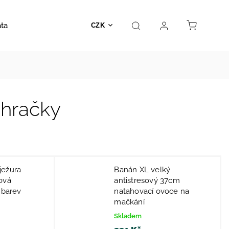
ata
Autosedačky
Hračky
Prodejna
Kontakt
CZK
 hračky
ježura
Banán XL velký
ová
antistresový 37cm
 barev
natahovací ovoce na
mačkání
Skladem