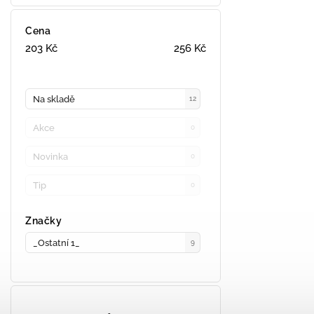
Cena
203
Kč
256
Kč
Na skladě
12
Akce
0
Novinka
0
Tip
0
Značky
_Ostatní 1_
9