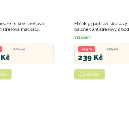
eeze mrkev strečová
Míček gigantický strečový
tistresová mačkací
balonek antistresový s bod
3 barvy
Skladem
209 Kč
–14 %
279 Kč
 Kč
239 Kč
íku
Do košíku