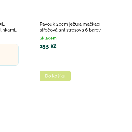
 XL
Pavouk 20cm ježura mačkací
linkami
střečová antistresová 6 barev
Skladem
255 Kč
Do košíku