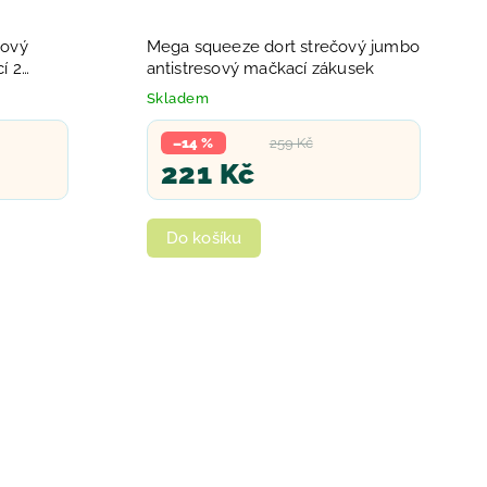
čový
Mega squeeze dort strečový jumbo
í 2
antistresový mačkací zákusek
Skladem
–14 %
259 Kč
221 Kč
Do košíku