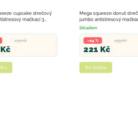
eeze cupcake strečový
Mega squeeze donut stre
tistresový mačkací 3
jumbo antistresový mačkac
barvy
Skladem
279 Kč
–14 %
259 Kč
 Kč
221 Kč
íku
Do košíku