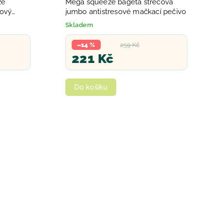
ze
Mega squeeze bageta strečová
sový
jumbo antistresové mačkací pečivo
Skladem
–14 %
259 Kč
221 Kč
Do košíku