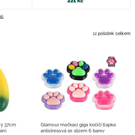
221 Kč
tů
12
položek celkem
vý 37cm
Glamour mačkací giga kočičí tlapka
ání
antistresová se slizem 6 barev