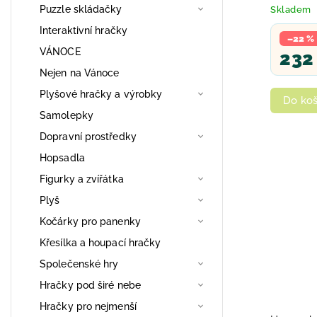
překvap
Puzzle skládačky
Skladem
Interaktivní hračky
–22 %
VÁNOCE
232
Nejen na Vánoce
Plyšové hračky a výrobky
Do koš
Samolepky
Dopravní prostředky
Hopsadla
Figurky a zvířátka
Plyš
Kočárky pro panenky
Křesílka a houpací hračky
Společenské hry
Hračky pod širé nebe
Hračky pro nejmenší