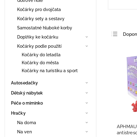
Golfové hole
Kočárky pro dvojčata
Kočárky sety a sestavy
Samostatné hluboké korby
Dopor
Doplňky ke kočárku
Nejlev
Kočárky podle použití
Nejdra
Kočárky do letadla
Kočárky do města
Nejpro
Kočárky na turistiku a sport
Abece
Autosedačky
Dětský nábytek
Péče o miminko
Hračky
Na doma
APHMAU 
Na ven
antistres