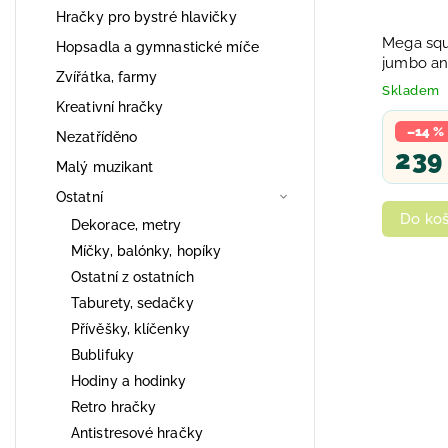
Hračky pro bystré hlavičky
Mega squ
Hopsadla a gymnastické míče
jumbo an
Zvířátka, farmy
barvy
Skladem
Kreativní hračky
–14 %
Nezatříděno
239
Malý muzikant
Ostatní
Do koš
Dekorace, metry
Míčky, balónky, hopíky
Ostatní z ostatních
Taburety, sedačky
Přívěšky, klíčenky
Bublifuky
Hodiny a hodinky
Retro hračky
Antistresové hračky