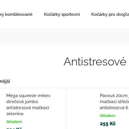
ky kombinované
Kočárky sportovní
Kočárky pro dvojč
Antistresové
nější
Mega squeeze mrkev
Pavouk 20cm 
strečová jumbo
mačkací střeč
antistresová mačkací
antistresová 6
zelenina
Skladem
Skladem
255 Kč