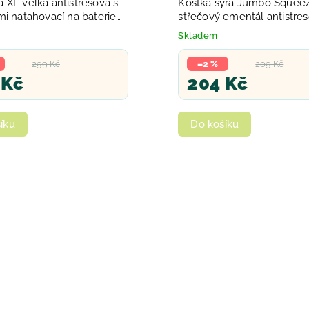
 XL velká antistresová s
Kostka sýra Jumbo Squee
i natahovací na baterie
střečový ementál antistre
natahovací
Skladem
299 Kč
–2 %
209 Kč
 Kč
204 Kč
íku
Do košíku