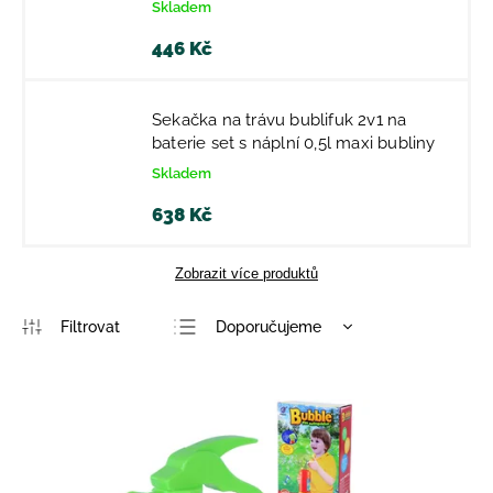
Skladem
446 Kč
Sekačka na trávu bublifuk 2v1 na
baterie set s náplní 0,5l maxi bubliny
Skladem
638 Kč
Zobrazit více produktů
Doporučujeme
Nejlevnější
Nejdražší
Nejprodávanější
Abecedně