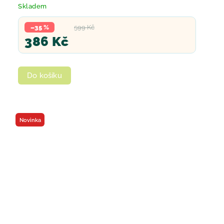
Skladem
–35 %
599 Kč
386 Kč
Do košíku
Novinka