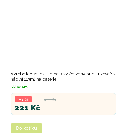
Výrobník bublin automatický červený bublifukovač s
náplní 113ml na baterie
Skladem
–7 %
239 Kč
221 Kč
Do košíku