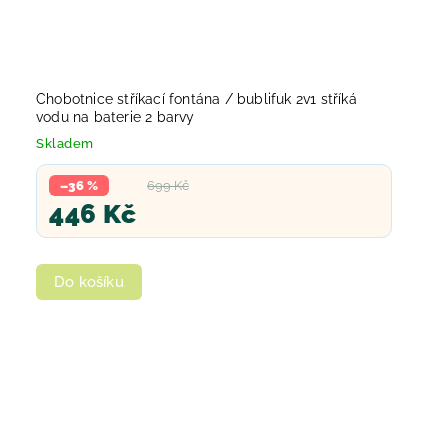
Chobotnice stříkací fontána / bublifuk 2v1 stříká
vodu na baterie 2 barvy
Skladem
–36 %
699 Kč
446 Kč
Do košíku