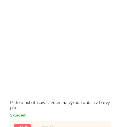
Pistole bublifukovací 20cm na výrobu bublin 2 barvy
plast
Skladem
–14 %
259 Kč