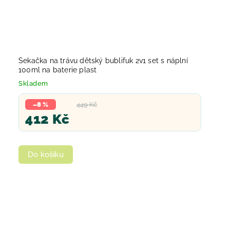
Sekačka na trávu dětský bublifuk 2v1 set s náplní
100ml na baterie plast
Skladem
–8 %
449 Kč
412 Kč
Do košíku