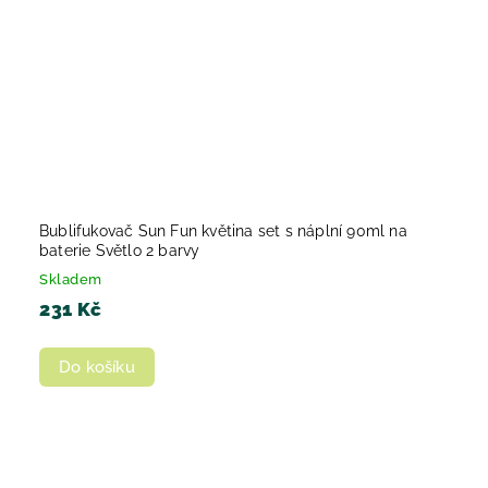
Bublifukovač Sun Fun květina set s náplní 90ml na
baterie Světlo 2 barvy
Skladem
231 Kč
Do košíku