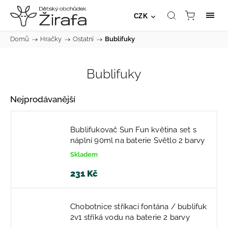
CZK
Domů
/
Hračky
/
Ostatní
/
Bublifuky
Bublifuky
Nejprodávanější
Bublifukovač Sun Fun květina set s
náplní 90ml na baterie Světlo 2 barvy
Skladem
231 Kč
Chobotnice stříkací fontána / bublifuk
2v1 stříká vodu na baterie 2 barvy