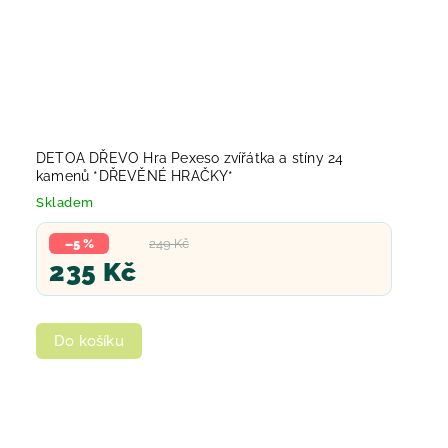
DETOA DŘEVO Hra Pexeso zvířátka a stíny 24
kamenů *DŘEVĚNÉ HRAČKY*
Skladem
–5 %
249 Kč
235 Kč
Do košíku