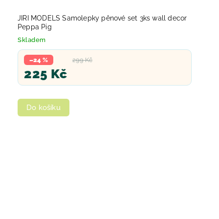
JIRI MODELS Samolepky pěnové set 3ks wall decor
Peppa Pig
Skladem
–24 %
299 Kč
225 Kč
Do košíku