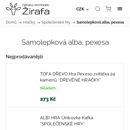
CZK
Domů
/
Hračky
/
Společenské hry
/
Samolepková alba, pexesa
Samolepková alba, pexesa
Nejprodávanější
TOFA DŘEVO Hra Pexeso zvířátka 24
kamenů *DŘEVĚNÉ HRAČKY*
Skladem
273 Kč
ALBI HRA Únikovka Kafka
*SPOLEČENSKÉ HRY*