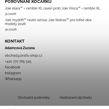
POROVNÁNÍ KOČÁRKŮ
Joie elara™ + ramble XL raven proti Joie Vinca™ + ramble XL
31.7.2026
Joie mydrift™ raven versus Joie litetrax™ pro tofee oba
modely 2026
30.7.2026
KONTAKT
Adamcová Zuzana
obchod
@
zirafa-shop.cz
+420 777 765 525
Facebook
Instagram
Whatsapp
Obchodní podmínky
Hodnocení obchodu