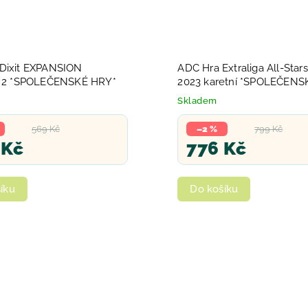
Dixit EXPANSION
ADC Hra Extraliga All-Star
í 2 *SPOLEČENSKÉ HRY*
2023 karetní *SPOLEČENS
Skladem
569 Kč
–2 %
799 Kč
 Kč
776 Kč
íku
Do košíku