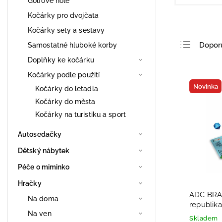
Golfové hole
Kočárky pro dvojčata
Kočárky sety a sestavy
Dopor
Samostatné hluboké korby
Doplňky ke kočárku
Nejlev
Kočárky podle použití
Nejdra
Novinka
Kočárky do letadla
Nejpro
Kočárky do města
Abece
Kočárky na turistiku a sport
Autosedačky
Dětský nábytek
Péče o miminko
Hračky
ADC BRA
Na doma
republi
Na ven
Skladem