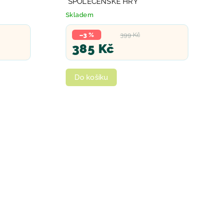
*SPOLEČENSKÉ HRY*
Skladem
–3 %
399 Kč
385 Kč
Do košíku