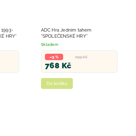
s 1993-
ADC Hra Jedním tahem
KÉ HRY*
*SPOLEČENSKÉ HRY*
Skladem
–3 %
799 Kč
768 Kč
Do košíku