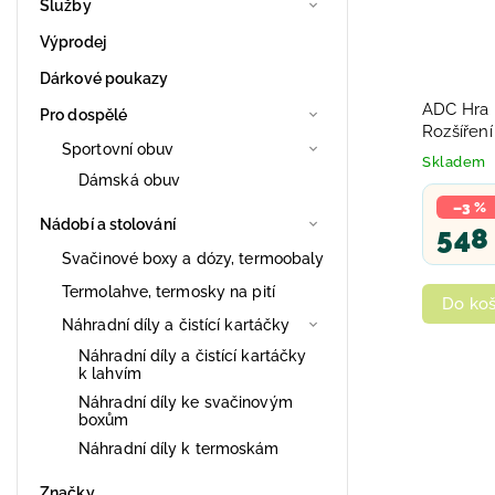
Služby
Výprodej
Dárkové poukazy
ADC Hra 
Pro dospělé
Rozšířen
Sportovní obuv
Skladem
Dámská obuv
–3 %
Nádobí a stolování
548
Svačinové boxy a dózy, termoobaly
Termolahve, termosky na pití
Do koš
Náhradní díly a čistící kartáčky
Náhradní díly a čistící kartáčky
k lahvím
Náhradní díly ke svačinovým
boxům
Náhradní díly k termoskám
Značky