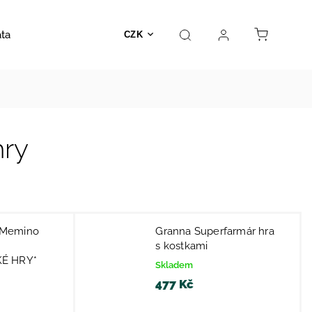
ata
Autosedačky
Hračky
Prodejna
Kontakt
CZK
hry
 Memino
Granna Superfarmár hra
s kostkami
É HRY*
Skladem
477 Kč