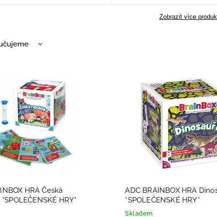
Zobrazit více produk
učujeme
nější
žší
dávanější
dně
INBOX HRA Česká
ADC BRAINBOX HRA Dinos
ka *SPOLEČENSKÉ HRY*
*SPOLEČENSKÉ HRY*
Skladem