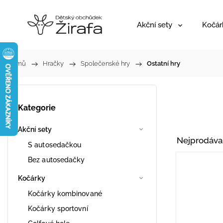
Akční sety
Kočár
Domů
/
Hračky
/
Společenské hry
/
Ostatní hry
Kategorie
Akční sety
Nejprodáva
S autosedačkou
Bez autosedačky
Kočárky
Kočárky kombinované
Kočárky sportovní