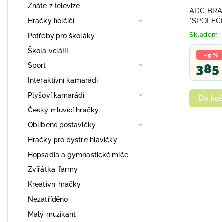
Znáte z televize
ADC BRA
*SPOLEČ
Hračky holčičí
Skladem
Potřeby pro školáky
Škola volá!!!
–3 %
385
Sport
Interaktivní kamarádi
Plyšoví kamarádi
Do koš
Česky mluvící hračky
Oblíbené postavičky
Hračky pro bystré hlavičky
Hopsadla a gymnastické míče
Zvířátka, farmy
Kreativní hračky
Nezatříděno
Malý muzikant