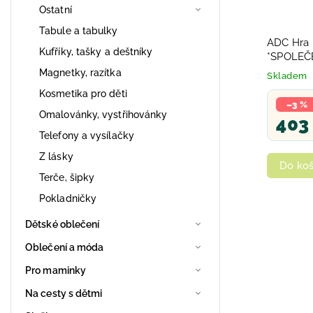
Ostatní
Tabule a tabulky
ADC Hra B
Kufříky, tašky a deštníky
*SPOLEČ
Magnetky, razítka
Skladem
Kosmetika pro děti
–3 %
Omalovánky, vystřihovánky
403
Telefony a vysílačky
Z lásky
Do koš
Terče, šipky
Pokladničky
Dětské oblečení
Oblečení a móda
Pro maminky
Na cesty s dětmi