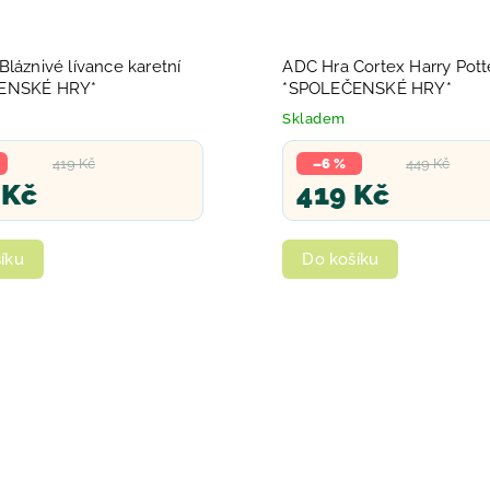
láznivé lívance karetní
ADC Hra Cortex Harry Pott
ENSKÉ HRY*
*SPOLEČENSKÉ HRY*
Skladem
419 Kč
–6 %
449 Kč
 Kč
419 Kč
íku
Do košíku